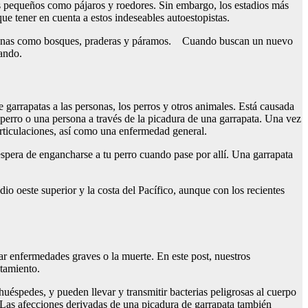
ales pequeños como pájaros y roedores. Sin embargo, los estadios más
e tener en cuenta a estos indeseables autoestopistas.
de zonas como bosques, praderas y páramos. Cuando buscan un nuevo
zando.
arrapatas a las personas, los perros y otros animales. Está causada
un perro o una persona a través de la picadura de una garrapata. Una vez
 articulaciones, así como una enfermedad general.
espera de engancharse a tu perro cuando pase por allí. Una garrapata
io oeste superior y la costa del Pacífico, aunque con los recientes
r enfermedades graves o la muerte. En este post, nuestros
atamiento.
uéspedes, y pueden llevar y transmitir bacterias peligrosas al cuerpo
. Las afecciones derivadas de una picadura de garrapata también