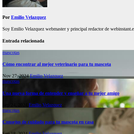
Por
Emilio Velazquez
Soy Emilio Velazquez webmaster y principal redactor de webinstant.es 
Entrada relacionada
mascotas
Cómo encontrar al mejor veterinario para tu mascota
Nov 27, 2024
Emilio Velazquez
mascotas
Una nueva forma de entender y enseñar a tu mejor amigo
Sep 24, 2024
Emilio Velazquez
mascotas
Consejos de cuidado para tu mascota en casa
Sep 18, 2024
Emilio Velazquez