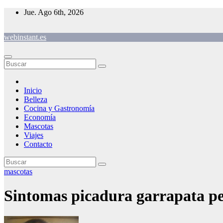
Saltar
Jue. Ago 6th, 2026
al
contenido
webinstant.es
Inicio
Belleza
Cocina y Gastronomía
Economía
Mascotas
Viajes
Contacto
mascotas
Sintomas picadura garrapata p