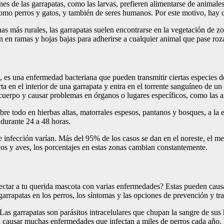
venes de las garrapatas, como las larvas, prefieren alimentarse de anim
mo perros y gatos, y también de seres humanos. Por este motivo, hay qu
onas más rurales, las garrapatas suelen encontrarse en la vegetación 
n en ramas y hojas bajas para adherirse a cualquier animal que pase ro
 una enfermedad bacteriana que pueden transmitir ciertas especies de g
rta en el interior de una garrapata y entra en el torrente sanguíneo de 
del cuerpo y causar problemas en órganos o lugares específicos, como las
e todo en hierbas altas, matorrales espesos, pantanos y bosques, a la 
 durante 24 a 48 horas.
infección varían. Más del 95% de los casos se dan en el noreste, el med
vos y aves, los porcentajes en estas zonas cambian constantemente.
fectar a tu querida mascota con varias enfermedades? Estas pueden causa
arrapatas en los perros, los síntomas y las opciones de prevención y tr
as garrapatas son parásitos intracelulares que chupan la sangre de sus h
eden causar muchas enfermedades que infectan a miles de perros cada año