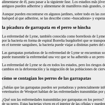
alimentarse de él, para pasar a la siguiente fase. Los estadios más jó
antiguos pueden adherirse y alimentarse de mamíferos más grandes, co
Aunque pueden encontrarse en algunos jardines, sobre todo en las z
huésped al que adherirse, se las describe como «buscadoras» y espera
la picadura de garrapata en el perro se hincha
La enfermedad de Lyme, también conocida como borreliosis de Lyme, es
por la bacteria en forma de espiral Borrelia burgdorferi que se transpo
en el torrente sanguíneo, la bacteria puede viajar a distintas partes 
Las garrapatas portadoras de la enfermedad de Lyme se encuentran sobr
puede transmitir la enfermedad una vez que se ha adherido a un perro
La enfermedad de Lyme se da en todos los estados, pero los riesgos de 
cambios en la deforestación y la migración de las poblaciones de cier
cómo se contagian los perros de las garrapatas
¿Sabías que las garrapatas pueden ser portadoras y potencialmente in
veterinarios de Westport hablan de las enfermedades transmitidas por g
¿Qué son las enfermedades transmitidas por garrapatas en los perros? L
de su perro. Estas bacterias viven en el interior de las células y pu