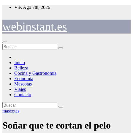
Saltar
Vie. Ago 7th, 2026
al
contenido
webinstant.es
Inicio
Belleza
Cocina y Gastronomía
Economía
Mascotas
Viajes
Contacto
mascotas
Soñar que te cortan el pelo