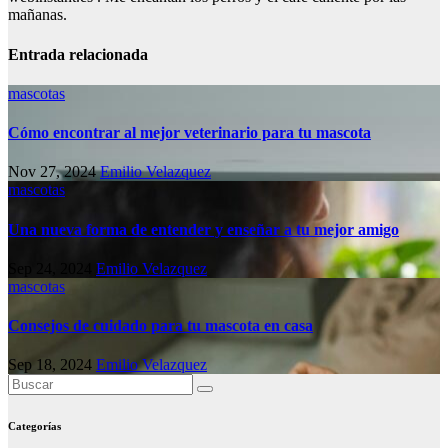
mañanas.
Entrada relacionada
mascotas
Cómo encontrar al mejor veterinario para tu mascota
Nov 27, 2024
Emilio Velazquez
mascotas
Una nueva forma de entender y enseñar a tu mejor amigo
Sep 24, 2024
Emilio Velazquez
mascotas
Consejos de cuidado para tu mascota en casa
Sep 18, 2024
Emilio Velazquez
Categorías