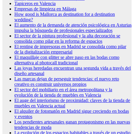
Tapiceros en Valencia
Empresas de limpieza en Málaga
How good is Mallorca as destination for a destination
wedding?
El aumento de la demanda de atención psicológica en Asturias
impulsa la búsqueda de profesionales especializados
El sector de la pintura profesional y la alta decoración se
consolida como pilar en la reforma de espacios
El renting de impresoras en Madrid se consolida como pilar
de la digitalización empresarial
El maquillaje con glitter se abre paso en las bodas como
alternativa al photocall tradicional
Las joyas heredadas encuentran una segunda vida a través del
diseño artesanal
Las marcas dejan de perseguir tendencias: el nuevo reto
creativo es construir universos propios
El sector del mobiliario en el área metropolitana y la
evolución de la tienda de muebles en Valencia
El auge del interiorismo de proximidad: claves de la tienda de
muebles en Valencia actual
El alquiler de fotomatón en Madrid sigue creciendo en bodas
y eventos
Los pendientes artesanales ganan protagonismo en las nuevas
tendencias de moda
La evolución de los espacios habitables a través de un estudio