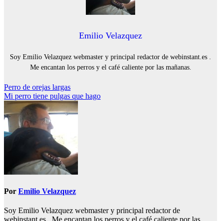
Emilio Velazquez
Soy Emilio Velazquez webmaster y principal redactor de webinstant.es .
Me encantan los perros y el café caliente por las mañanas.
Navegación
Perro de orejas largas
Mi perro tiene pulgas que hago
de
entradas
Por
Emilio Velazquez
Soy Emilio Velazquez webmaster y principal redactor de
webinstant.es . Me encantan los perros y el café caliente por las