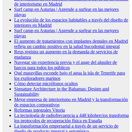
de interiorismo en Madrid
Surf camp en Asturias | Aprende a surfear en las mejores
playas
La evolución de los espacios habitables a través del diseño de
interiores en Madrid
Surf camp en Asturias | Aprende a surfear en las mejores
playas
El aumento de tratamientos con implantes dentales en Madrid
refleja un cambio positivo en la salud bucodental integral
Reus registra un aumento en la demanda de servicios de
mudanza
Navegar sin experiencia previa y el auge del alquiler de
barcos para todos los públicos
Qué maravillas esconde bajo el agua la isla de Tenerife para
los exploradores marinos
Cómo detectar micrófonos ocultos
Signature Architecture in the Bahamas: Design and
Sustainability
Mejor empresa de interiorismo en Madrid y la transformación
de espacios corporativos
Reformas integrales Vitoria
La tecnología de radiofrecuencia a 448 kilohercios transforma
los protocolos de recuperación física en España
La transformación empresarial a través de un servicio de
diseño de producto integral y estratégico