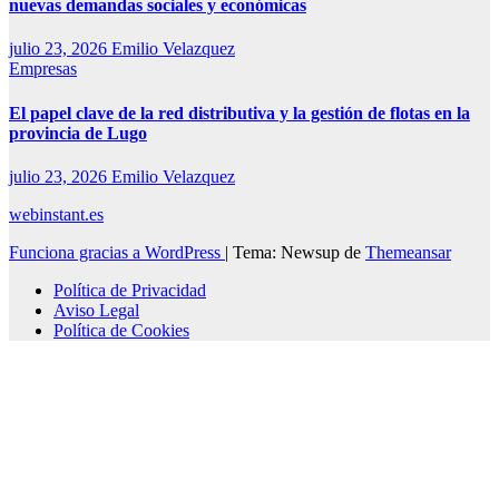
nuevas demandas sociales y económicas
julio 23, 2026
Emilio Velazquez
Empresas
El papel clave de la red distributiva y la gestión de flotas en la
provincia de Lugo
julio 23, 2026
Emilio Velazquez
webinstant.es
Funciona gracias a WordPress
|
Tema: Newsup de
Themeansar
Política de Privacidad
Aviso Legal
Política de Cookies