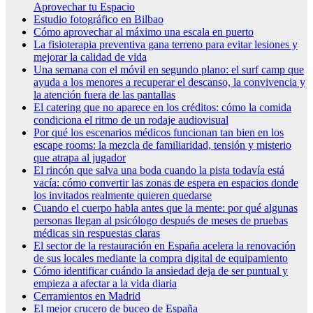
Aprovechar tu Espacio
Estudio fotográfico en Bilbao
Cómo aprovechar al máximo una escala en puerto
La fisioterapia preventiva gana terreno para evitar lesiones y
mejorar la calidad de vida
Una semana con el móvil en segundo plano: el surf camp que
ayuda a los menores a recuperar el descanso, la convivencia y
la atención fuera de las pantallas
El catering que no aparece en los créditos: cómo la comida
condiciona el ritmo de un rodaje audiovisual
Por qué los escenarios médicos funcionan tan bien en los
escape rooms: la mezcla de familiaridad, tensión y misterio
que atrapa al jugador
El rincón que salva una boda cuando la pista todavía está
vacía: cómo convertir las zonas de espera en espacios donde
los invitados realmente quieren quedarse
Cuando el cuerpo habla antes que la mente: por qué algunas
personas llegan al psicólogo después de meses de pruebas
médicas sin respuestas claras
El sector de la restauración en España acelera la renovación
de sus locales mediante la compra digital de equipamiento
Cómo identificar cuándo la ansiedad deja de ser puntual y
empieza a afectar a la vida diaria
Cerramientos en Madrid
El mejor crucero de buceo de España