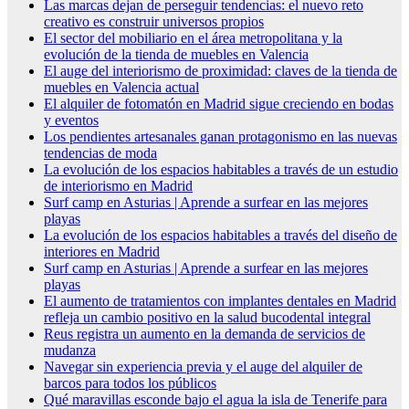
Las marcas dejan de perseguir tendencias: el nuevo reto
creativo es construir universos propios
El sector del mobiliario en el área metropolitana y la
evolución de la tienda de muebles en Valencia
El auge del interiorismo de proximidad: claves de la tienda de
muebles en Valencia actual
El alquiler de fotomatón en Madrid sigue creciendo en bodas
y eventos
Los pendientes artesanales ganan protagonismo en las nuevas
tendencias de moda
La evolución de los espacios habitables a través de un estudio
de interiorismo en Madrid
Surf camp en Asturias | Aprende a surfear en las mejores
playas
La evolución de los espacios habitables a través del diseño de
interiores en Madrid
Surf camp en Asturias | Aprende a surfear en las mejores
playas
El aumento de tratamientos con implantes dentales en Madrid
refleja un cambio positivo en la salud bucodental integral
Reus registra un aumento en la demanda de servicios de
mudanza
Navegar sin experiencia previa y el auge del alquiler de
barcos para todos los públicos
Qué maravillas esconde bajo el agua la isla de Tenerife para