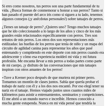
Si eres como nosotros, tus perros son una parte fundamental de tu
vida. ¿Busca formas de conmemorar u honrar a sus perros? Tanto si
han pasado el puente del arco iris como si siguen a tu lado, tenemos
algunos consejos (¡y anécdotas personales!) sobre tatuajes de perros.
¿Tienes un tatuaje de perro? ¿Quieres uno? Tengo muchos tatuajes
que he ido coleccionando a lo largo de los años y cinco de los más
grandes están relacionados específicamente con perros. Tres son
retratos de mis perros. Los otros dos son representaciones más
estilizadas: las huellas de los perros que tenía de niño y un mapa del
circuito de agilidad canina para representar los años que pasé
entrenando y compitiendo en este deporte con mis perros cuando era
adolescente y cómo esa experiencia moldeó mi vida y mi futura
profesión. Me encanta llevar a mis perros a todas partes como parte
de mi cuerpo, ¡y disfruto de las conversaciones que mis tatuajes
inspiran con otros amantes de los perros!
«Tuve a Keener poco después de que muriera mi primer perro.
Tomamos un montón de clases juntos. Sabía que quería probar el
trabajo de nariz con él y a los dos nos encantó. Por eso elegí tener su
nariz en el tatuaje. Hemos viajado juntos unos cuantos miles de
kilómetros para asistir a entrenamientos, seminarios y competiciones.
Él me abrió a un mundo nuevo e increíble. Hemos conocido a
mucha gente estupenda. Nunca en mi vida pensé que tendría la