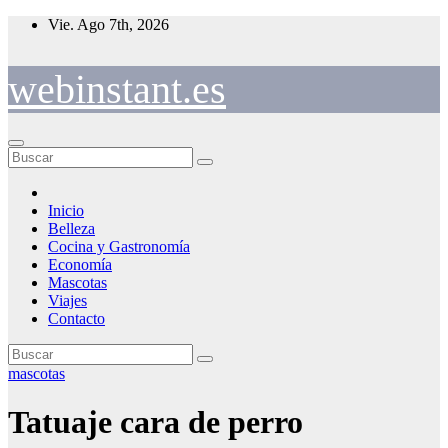
Saltar
Vie. Ago 7th, 2026
al
contenido
webinstant.es
Inicio
Belleza
Cocina y Gastronomía
Economía
Mascotas
Viajes
Contacto
mascotas
Tatuaje cara de perro