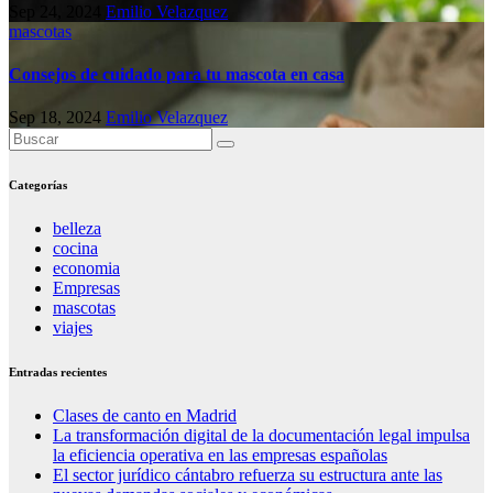
Sep 24, 2024
Emilio Velazquez
mascotas
Consejos de cuidado para tu mascota en casa
Sep 18, 2024
Emilio Velazquez
Categorías
belleza
cocina
economia
Empresas
mascotas
viajes
Entradas recientes
Clases de canto en Madrid
La transformación digital de la documentación legal impulsa
la eficiencia operativa en las empresas españolas
El sector jurídico cántabro refuerza su estructura ante las