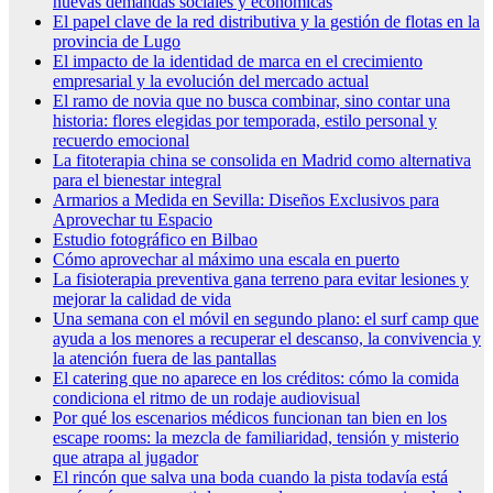
nuevas demandas sociales y económicas
El papel clave de la red distributiva y la gestión de flotas en la
provincia de Lugo
El impacto de la identidad de marca en el crecimiento
empresarial y la evolución del mercado actual
El ramo de novia que no busca combinar, sino contar una
historia: flores elegidas por temporada, estilo personal y
recuerdo emocional
La fitoterapia china se consolida en Madrid como alternativa
para el bienestar integral
Armarios a Medida en Sevilla: Diseños Exclusivos para
Aprovechar tu Espacio
Estudio fotográfico en Bilbao
Cómo aprovechar al máximo una escala en puerto
La fisioterapia preventiva gana terreno para evitar lesiones y
mejorar la calidad de vida
Una semana con el móvil en segundo plano: el surf camp que
ayuda a los menores a recuperar el descanso, la convivencia y
la atención fuera de las pantallas
El catering que no aparece en los créditos: cómo la comida
condiciona el ritmo de un rodaje audiovisual
Por qué los escenarios médicos funcionan tan bien en los
escape rooms: la mezcla de familiaridad, tensión y misterio
que atrapa al jugador
El rincón que salva una boda cuando la pista todavía está