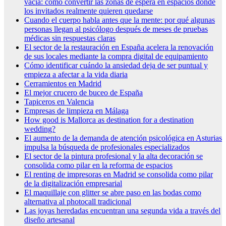
vacía: cómo convertir las zonas de espera en espacios donde
los invitados realmente quieren quedarse
Cuando el cuerpo habla antes que la mente: por qué algunas
personas llegan al psicólogo después de meses de pruebas
médicas sin respuestas claras
El sector de la restauración en España acelera la renovación
de sus locales mediante la compra digital de equipamiento
Cómo identificar cuándo la ansiedad deja de ser puntual y
empieza a afectar a la vida diaria
Cerramientos en Madrid
El mejor crucero de buceo de España
Tapiceros en Valencia
Empresas de limpieza en Málaga
How good is Mallorca as destination for a destination
wedding?
El aumento de la demanda de atención psicológica en Asturias
impulsa la búsqueda de profesionales especializados
El sector de la pintura profesional y la alta decoración se
consolida como pilar en la reforma de espacios
El renting de impresoras en Madrid se consolida como pilar
de la digitalización empresarial
El maquillaje con glitter se abre paso en las bodas como
alternativa al photocall tradicional
Las joyas heredadas encuentran una segunda vida a través del
diseño artesanal