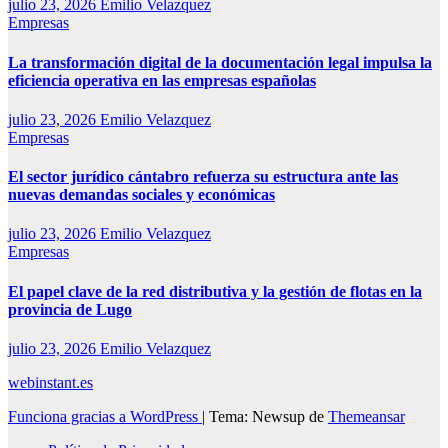
julio 23, 2026
Emilio Velazquez
Empresas
La transformación digital de la documentación legal impulsa la
eficiencia operativa en las empresas españolas
julio 23, 2026
Emilio Velazquez
Empresas
El sector jurídico cántabro refuerza su estructura ante las
nuevas demandas sociales y económicas
julio 23, 2026
Emilio Velazquez
Empresas
El papel clave de la red distributiva y la gestión de flotas en la
provincia de Lugo
julio 23, 2026
Emilio Velazquez
webinstant.es
Funciona gracias a WordPress
|
Tema: Newsup de
Themeansar