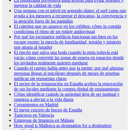
La fisioterapia preventiva gana terreno para evitar lesiones y
mejorar la calidad de vida
Una semana con el móvil en segundo plano: el surf camp que
ayuda a los menores a recuperar el descanso, la convivencia y
la atención fuera de las pantallas
El catering que no aparece en los créditos: cómo la comida
condiciona el ritmo de un rodaje audiovisual
Por qué los escenarios médicos funcionan tan bien en los
escape rooms: la mezcla de familiaridad, tensión y misterio
que atrapa al jugador
El rincón que salva una boda cuando la pista todavía está
vacía: cómo convertir las zonas de espera en espacios donde
los invitados realmente quieren quedarse
Cuando el cuerpo habla antes que la mente: por qué algunas
personas llegan al psicólogo después de meses de pruebas
médicas sin respuestas claras
El sector de la restauración en España acelera la renovación
de sus locales mediante la compra digital de equipamiento
Cómo identificar cuándo la ansiedad deja de ser puntual y
empieza a afectar a la vida diaria
Cerramientos en Madrid
El mejor crucero de buceo de España
Tapiceros en Valencia
Empresas de limpieza en Málaga
How good is Mallorca as destination for a destination