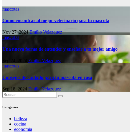
mascotas
Cómo encontrar al mejor veterinario para tu mascota
Nov 27, 2024
Emilio Velazquez
mascotas
Una nueva forma de entender y enseñar a tu mejor amigo
Sep 24, 2024
Emilio Velazquez
mascotas
Consejos de cuidado para tu mascota en casa
Sep 18, 2024
Emilio Velazquez
Categorías
belleza
cocina
economia