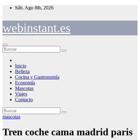
Saltar
Sáb. Ago 8th, 2026
al
contenido
webinstant.es
Inicio
Belleza
Cocina y Gastronomía
Economía
Mascotas
Viajes
Contacto
mascotas
Tren coche cama madrid paris