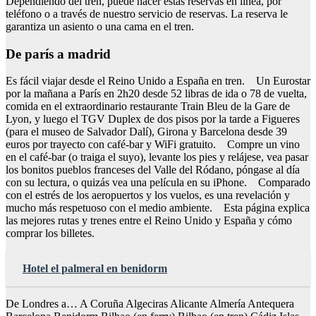
Dependiendo del tren, puede hacer estas reservas en línea, por
teléfono o a través de nuestro servicio de reservas. La reserva le
garantiza un asiento o una cama en el tren.
De parís a madrid
Es fácil viajar desde el Reino Unido a España en tren. Un Eurostar
por la mañana a París en 2h20 desde 52 libras de ida o 78 de vuelta,
comida en el extraordinario restaurante Train Bleu de la Gare de
Lyon, y luego el TGV Duplex de dos pisos por la tarde a Figueres
(para el museo de Salvador Dalí), Girona y Barcelona desde 39
euros por trayecto con café-bar y WiFi gratuito. Compre un vino
en el café-bar (o traiga el suyo), levante los pies y relájese, vea pasar
los bonitos pueblos franceses del Valle del Ródano, póngase al día
con su lectura, o quizás vea una película en su iPhone. Comparado
con el estrés de los aeropuertos y los vuelos, es una revelación y
mucho más respetuoso con el medio ambiente. Esta página explica
las mejores rutas y trenes entre el Reino Unido y España y cómo
comprar los billetes.
Hotel el palmeral en benidorm
De Londres a… A Coruña Algeciras Alicante Almería Antequera