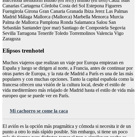
Barcelona Benidorm Bilbao (en ferry) Bilbao (en tren) Cádiz Islas
Canarias Cartagena Córdoba Costa del Sol Estepona Figueres
Fuengirola Girona Gran Canaria Granada Ibiza Jerez Las Palmas
Madrid Málaga Mallorca (Mallorca) Marbella Menorca Murcia
Palma de Mallorca Pamplona Ronda Salamanca Salou San
Sebastián Santander (por mar) Santiago de Compostela Segovia
Sevilla Tarragona Tenerife Toledo Torremolinos Valencia Vigo
Zaragoza
Elipsos trenhotel
Muchos viajeros que realizan un viaje por Europa empiezan en
España y luego se dirigen al norte, a Francia, antes de continuar por
otras partes de Europa, y la ruta de Madrid a París es una de las más
populares y con muchas opciones. Tanto la capital española como la
francesa ofrecen una visión de la cultura local, desde el estilo de
vida mediterráneo más relajado de Madrid hasta el estilo de vida más
europeo que se puede ver en París.
Mi cachorro se come la caca
El avión es la opción más pragmática y cómoda si necesita ir de un
punto a otro lo más rápido posible. Sin embargo, si tiene un poco