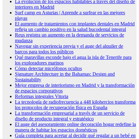
La evolución de los espacios habitables a través del diseño de
interiores en Madrid
Surf camp en Asturias | Aprende a surfear en las mejores
playas
El aumento de tratamientos con implantes dentales en Madrid
refleja un cambio positivo en la salud bucodental integral
Reus registra un aumento en la demanda de servicios de
mudanza
Navegar sin experiencia previa y el auge del alquiler de
barcos para todos los públicos
Qué maravillas esconde bajo el agua la isla de Tenerife para
los exploradores marinos
Cómo detectar micrófonos ocultos
Signature Architecture in the Bahamas: Design and
Sustainability
Mejor empresa de interiorismo en Madrid y la transformación
de espacios corporativos
Reformas integrales Vitoria
La tecnología de radiofrecuencia a 448 kilohercios transforma
los protocolos de recuperación física en España
La transformación empresarial a través de un servicio de
diseño de producto integral y estratégico
El auge del asesoramiento online decoración hogar redefine la
manera de habitar los espacios domésticos
Guía completa para acertar al decidir qué regalar a un bebé en