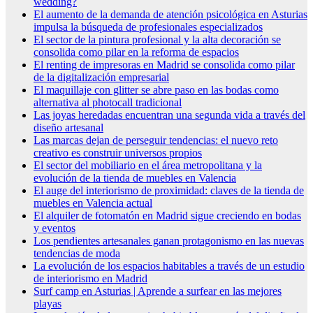
wedding?
El aumento de la demanda de atención psicológica en Asturias
impulsa la búsqueda de profesionales especializados
El sector de la pintura profesional y la alta decoración se
consolida como pilar en la reforma de espacios
El renting de impresoras en Madrid se consolida como pilar
de la digitalización empresarial
El maquillaje con glitter se abre paso en las bodas como
alternativa al photocall tradicional
Las joyas heredadas encuentran una segunda vida a través del
diseño artesanal
Las marcas dejan de perseguir tendencias: el nuevo reto
creativo es construir universos propios
El sector del mobiliario en el área metropolitana y la
evolución de la tienda de muebles en Valencia
El auge del interiorismo de proximidad: claves de la tienda de
muebles en Valencia actual
El alquiler de fotomatón en Madrid sigue creciendo en bodas
y eventos
Los pendientes artesanales ganan protagonismo en las nuevas
tendencias de moda
La evolución de los espacios habitables a través de un estudio
de interiorismo en Madrid
Surf camp en Asturias | Aprende a surfear en las mejores
playas