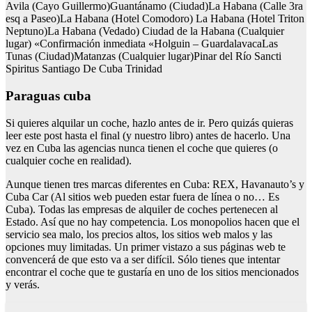
Avila (Cayo Guillermo)Guantánamo (Ciudad)La Habana (Calle 3ra
esq a Paseo)La Habana (Hotel Comodoro) La Habana (Hotel Triton
Neptuno)La Habana (Vedado) Ciudad de la Habana (Cualquier
lugar) «Confirmación inmediata «Holguin – GuardalavacaLas
Tunas (Ciudad)Matanzas (Cualquier lugar)Pinar del Río Sancti
Spiritus Santiago De Cuba Trinidad
Paraguas cuba
Si quieres alquilar un coche, hazlo antes de ir. Pero quizás quieras
leer este post hasta el final (y nuestro libro) antes de hacerlo. Una
vez en Cuba las agencias nunca tienen el coche que quieres (o
cualquier coche en realidad).
Aunque tienen tres marcas diferentes en Cuba: REX, Havanauto’s y
Cuba Car (Al sitios web pueden estar fuera de línea o no… Es
Cuba). Todas las empresas de alquiler de coches pertenecen al
Estado. Así que no hay competencia. Los monopolios hacen que el
servicio sea malo, los precios altos, los sitios web malos y las
opciones muy limitadas. Un primer vistazo a sus páginas web te
convencerá de que esto va a ser difícil. Sólo tienes que intentar
encontrar el coche que te gustaría en uno de los sitios mencionados
y verás.