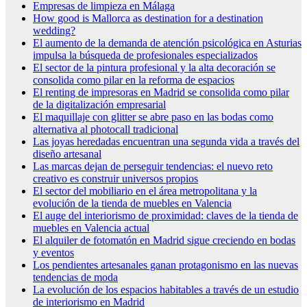
Empresas de limpieza en Málaga
How good is Mallorca as destination for a destination
wedding?
El aumento de la demanda de atención psicológica en Asturias
impulsa la búsqueda de profesionales especializados
El sector de la pintura profesional y la alta decoración se
consolida como pilar en la reforma de espacios
El renting de impresoras en Madrid se consolida como pilar
de la digitalización empresarial
El maquillaje con glitter se abre paso en las bodas como
alternativa al photocall tradicional
Las joyas heredadas encuentran una segunda vida a través del
diseño artesanal
Las marcas dejan de perseguir tendencias: el nuevo reto
creativo es construir universos propios
El sector del mobiliario en el área metropolitana y la
evolución de la tienda de muebles en Valencia
El auge del interiorismo de proximidad: claves de la tienda de
muebles en Valencia actual
El alquiler de fotomatón en Madrid sigue creciendo en bodas
y eventos
Los pendientes artesanales ganan protagonismo en las nuevas
tendencias de moda
La evolución de los espacios habitables a través de un estudio
de interiorismo en Madrid