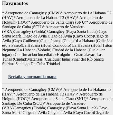
Havanautos
* Aeropuerto de Camagüey (CMW)* Aeropuerto de La Habana T2
(HAV)* Aeropuerto de La Habana T3 (HAV)* Aeropuerto de
Holguín (HOG)* Aeropuerto de Santa Clara (SNU)* Aeropuerto de
Santiago de Cuba (SCU)* Aeropuerto de Varadero
(VRA)Camagüey (Florida) Camagüey (Playa Santa Lucía) Cayo
Santa María Ciego de Avila Ciego de Avila (Cayo Coco)Ciego de
Avila (Cayo Guillermo)Guantánamo (Ciudad)La Habana (Calle 3ra
esq a Paseo)La Habana (Hotel Comodoro) La Habana (Hotel Triton
Neptuno)La Habana (Vedado) Ciudad de la Habana (Cualquier
lugar) «Confirmación inmediata «Holguin – GuardalavacaLas
Tunas (Ciudad)Matanzas (Cualquier lugar)Pinar del Río Sancti
Spiritus Santiago De Cuba Trinidad
Bretaña y normandia mapa
* Aeropuerto de Camagüey (CMW)* Aeropuerto de La Habana T2
(HAV)* Aeropuerto de La Habana T3 (HAV)* Aeropuerto de
Holguín (HOG)* Aeropuerto de Santa Clara (SNU)* Aeropuerto de
Santiago De Cuba (SCU)* Aeropuerto de Varadero
(VRA)Camagüey (Florida) Camagüey (Playa Santa Lucía) Cayo
Santa María Ciego de Avila Ciego de Avila (Cayo Coco)Ciego de