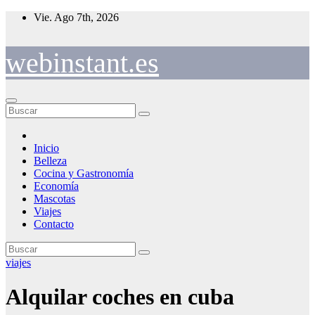
Saltar
Vie. Ago 7th, 2026
al
contenido
webinstant.es
Inicio
Belleza
Cocina y Gastronomía
Economía
Mascotas
Viajes
Contacto
viajes
Alquilar coches en cuba