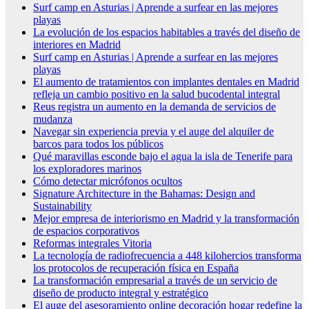
Surf camp en Asturias | Aprende a surfear en las mejores
playas
La evolución de los espacios habitables a través del diseño de
interiores en Madrid
Surf camp en Asturias | Aprende a surfear en las mejores
playas
El aumento de tratamientos con implantes dentales en Madrid
refleja un cambio positivo en la salud bucodental integral
Reus registra un aumento en la demanda de servicios de
mudanza
Navegar sin experiencia previa y el auge del alquiler de
barcos para todos los públicos
Qué maravillas esconde bajo el agua la isla de Tenerife para
los exploradores marinos
Cómo detectar micrófonos ocultos
Signature Architecture in the Bahamas: Design and
Sustainability
Mejor empresa de interiorismo en Madrid y la transformación
de espacios corporativos
Reformas integrales Vitoria
La tecnología de radiofrecuencia a 448 kilohercios transforma
los protocolos de recuperación física en España
La transformación empresarial a través de un servicio de
diseño de producto integral y estratégico
El auge del asesoramiento online decoración hogar redefine la