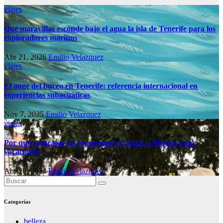
viajes
Qué maravillas esconde bajo el agua la isla de Tenerife para los
exploradores marinos
Abr 21, 2026
Emilio Velazquez
viajes
El auge del buceo en Tenerife: referencia internacional en
experiencias subacuáticas
Nov 7, 2025
Emilio Velazquez
viajes
Por qué contratar las excursiones si viajas a México estas
vacaciones
Abr 26, 2024
Emilio Velazquez
Categorías
belleza