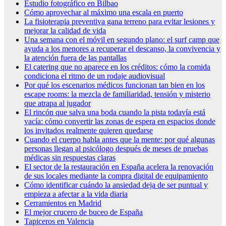
Estudio fotográfico en Bilbao
Cómo aprovechar al máximo una escala en puerto
La fisioterapia preventiva gana terreno para evitar lesiones y
mejorar la calidad de vida
Una semana con el móvil en segundo plano: el surf camp que
ayuda a los menores a recuperar el descanso, la convivencia y
la atención fuera de las pantallas
El catering que no aparece en los créditos: cómo la comida
condiciona el ritmo de un rodaje audiovisual
Por qué los escenarios médicos funcionan tan bien en los
escape rooms: la mezcla de familiaridad, tensión y misterio
que atrapa al jugador
El rincón que salva una boda cuando la pista todavía está
vacía: cómo convertir las zonas de espera en espacios donde
los invitados realmente quieren quedarse
Cuando el cuerpo habla antes que la mente: por qué algunas
personas llegan al psicólogo después de meses de pruebas
médicas sin respuestas claras
El sector de la restauración en España acelera la renovación
de sus locales mediante la compra digital de equipamiento
Cómo identificar cuándo la ansiedad deja de ser puntual y
empieza a afectar a la vida diaria
Cerramientos en Madrid
El mejor crucero de buceo de España
Tapiceros en Valencia