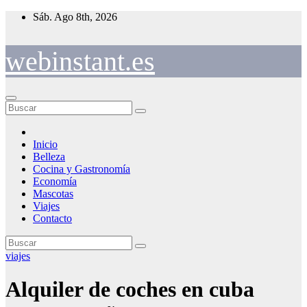
Saltar
Sáb. Ago 8th, 2026
al
contenido
webinstant.es
Inicio
Belleza
Cocina y Gastronomía
Economía
Mascotas
Viajes
Contacto
viajes
Alquiler de coches en cuba