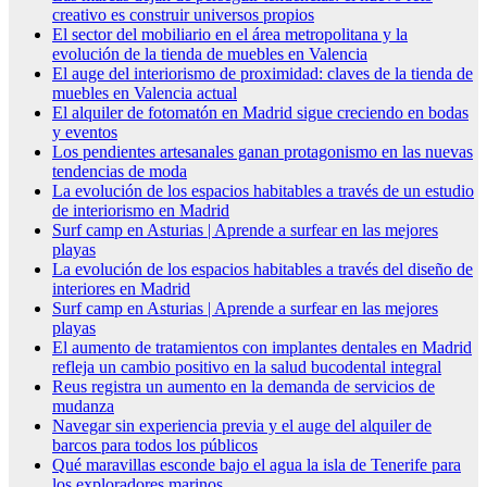
creativo es construir universos propios
El sector del mobiliario en el área metropolitana y la
evolución de la tienda de muebles en Valencia
El auge del interiorismo de proximidad: claves de la tienda de
muebles en Valencia actual
El alquiler de fotomatón en Madrid sigue creciendo en bodas
y eventos
Los pendientes artesanales ganan protagonismo en las nuevas
tendencias de moda
La evolución de los espacios habitables a través de un estudio
de interiorismo en Madrid
Surf camp en Asturias | Aprende a surfear en las mejores
playas
La evolución de los espacios habitables a través del diseño de
interiores en Madrid
Surf camp en Asturias | Aprende a surfear en las mejores
playas
El aumento de tratamientos con implantes dentales en Madrid
refleja un cambio positivo en la salud bucodental integral
Reus registra un aumento en la demanda de servicios de
mudanza
Navegar sin experiencia previa y el auge del alquiler de
barcos para todos los públicos
Qué maravillas esconde bajo el agua la isla de Tenerife para
los exploradores marinos