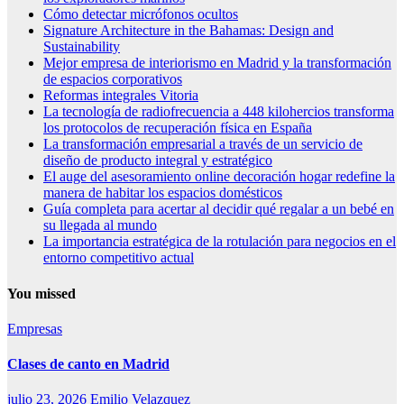
Cómo detectar micrófonos ocultos
Signature Architecture in the Bahamas: Design and
Sustainability
Mejor empresa de interiorismo en Madrid y la transformación
de espacios corporativos
Reformas integrales Vitoria
La tecnología de radiofrecuencia a 448 kilohercios transforma
los protocolos de recuperación física en España
La transformación empresarial a través de un servicio de
diseño de producto integral y estratégico
El auge del asesoramiento online decoración hogar redefine la
manera de habitar los espacios domésticos
Guía completa para acertar al decidir qué regalar a un bebé en
su llegada al mundo
La importancia estratégica de la rotulación para negocios en el
entorno competitivo actual
You missed
Empresas
Clases de canto en Madrid
julio 23, 2026
Emilio Velazquez