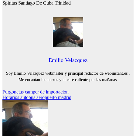
Spiritus Santiago De Cuba Trinidad
Emilio Velazquez
Soy Emilio Velazquez webmaster y principal redactor de webinstant.es .
Me encantan los perros y el café caliente por las mañanas.
Navegación
Furgonetas camper de importacion
Horarios autobus aeropuerto madrid
de
entradas