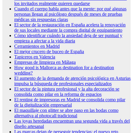
los invitados realmente quieren quedarse
Cuando el cuerpo habla antes que la mente: por qué algunas
personas llegan al psicólogo después de meses de pruebas
médicas sin respuestas claras
El sector de la restauración en España acelera la renovación
de sus locales mediante la compra digital de equipamiento
Cómo identificar cuándo la ansiedad deja de ser puntual y
empieza a afectar a la vida diaria
Cerramientos en Madrid
El mejor crucero de buceo de España
Tapiceros en Valencia
Empresas de limpieza en Málaga
How good is Mallorca as destination for a destination
wedding?
El aumento de la demanda de atención psicológica en Asturias
impulsa la búsqueda de profesionales especializados
El sector de la pintura profesional y la alta decoración se
consolida como pilar en la reforma de espacios
El renting de impresoras en Madrid se consolida como pilar
de la digitalización empresarial
El maquillaje con glitter se abre paso en las bodas como
alternativa al photocall tradicional
Las joyas heredadas encuentran una segunda vida a través del
diseño artesanal
Las marcas dejan de perseguir tendencias: el nuevo reto