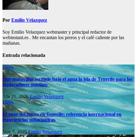
Por
Emilio Velazquez
Soy Emilio Velazquez webmaster y principal redactor de
webinstant.es . Me encantan los perros y el café caliente por las
mañanas.
Entrada relacionada
viajes
Qué maravillas esconde bajo el agua la isla de Tenerife para los
exploradores marinos
Abr 21, 2026
Emilio Velazquez
viajes
El auge del buceo en Tenerife: referencia internacional en
experiencias subacuáticas
Nov 7, 2025
Emilio Velazquez