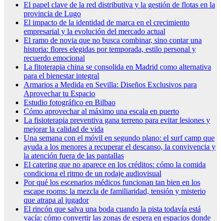
El papel clave de la red distributiva y la gestión de flotas en la
provincia de Lugo
El impacto de la identidad de marca en el crecimiento
empresarial y la evolución del mercado actual
El ramo de novia que no busca combinar, sino contar una
historia: flores elegidas por temporada, estilo personal y
recuerdo emocional
La fitoterapia china se consolida en Madrid como alternativa
para el bienestar integral
Armarios a Medida en Sevilla: Diseños Exclusivos para
Aprovechar tu Espacio
Estudio fotográfico en Bilbao
Cómo aprovechar al máximo una escala en puerto
La fisioterapia preventiva gana terreno para evitar lesiones y
mejorar la calidad de vida
Una semana con el móvil en segundo plano: el surf camp que
ayuda a los menores a recuperar el descanso, la convivencia y
la atención fuera de las pantallas
El catering que no aparece en los créditos: cómo la comida
condiciona el ritmo de un rodaje audiovisual
Por qué los escenarios médicos funcionan tan bien en los
escape rooms: la mezcla de familiaridad, tensión y misterio
que atrapa al jugador
El rincón que salva una boda cuando la pista todavía está
vacía: cómo convertir las zonas de espera en espacios donde