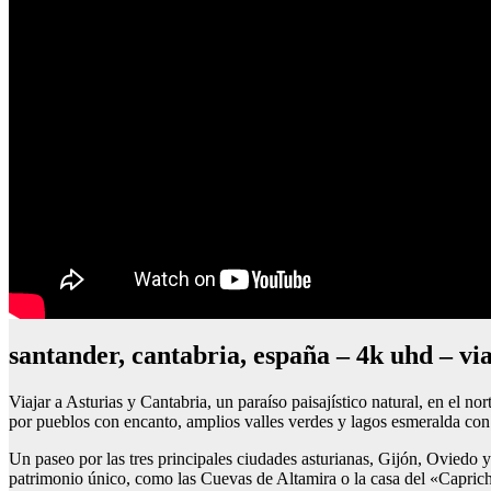
santander, cantabria, españa – 4k uhd – via
Viajar a Asturias y Cantabria, un paraíso paisajístico natural, en el n
por pueblos con encanto, amplios valles verdes y lagos esmeralda con
Un paseo por las tres principales ciudades asturianas, Gijón, Oviedo y
patrimonio único, como las Cuevas de Altamira o la casa del «Capric