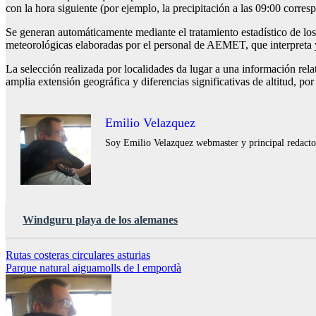
con la hora siguiente (por ejemplo, la precipitación a las 09:00 corres
Se generan automáticamente mediante el tratamiento estadístico de los
meteorológicas elaboradas por el personal de AEMET, que interpreta y
La selección realizada por localidades da lugar a una información rela
amplia extensión geográfica y diferencias significativas de altitud, po
Emilio Velazquez
Soy Emilio Velazquez webmaster y principal redactor 
Windguru playa de los alemanes
Navegación
Rutas costeras circulares asturias
Parque natural aiguamolls de l empordà
de
entradas