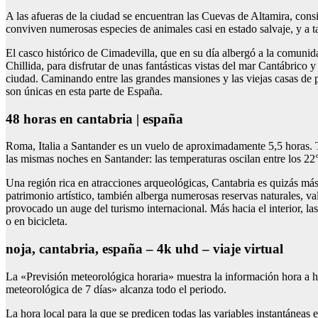
A las afueras de la ciudad se encuentran las Cuevas de Altamira, cons
conviven numerosas especies de animales casi en estado salvaje, y a ta
El casco histórico de Cimadevilla, que en su día albergó a la comunid
Chillida, para disfrutar de unas fantásticas vistas del mar Cantábrico 
ciudad. Caminando entre las grandes mansiones y las viejas casas de pe
son únicas en esta parte de España.
48 horas en cantabria | españa
Roma, Italia a Santander es un vuelo de aproximadamente 5,5 horas. 
las mismas noches en Santander: las temperaturas oscilan entre los 22°
Una región rica en atracciones arqueológicas, Cantabria es quizás más
patrimonio artístico, también alberga numerosas reservas naturales, v
provocado un auge del turismo internacional. Más hacia el interior, las
o en bicicleta.
noja, cantabria, españa – 4k uhd – viaje virtual
La «Previsión meteorológica horaria» muestra la información hora a 
meteorológica de 7 días» alcanza todo el periodo.
La hora local para la que se predicen todas las variables instantáneas