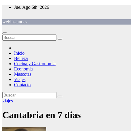
Saltar
Jue. Ago 6th, 2026
al
contenido
webinstant.es
Inicio
Belleza
Cocina y Gastronomía
Economía
Mascotas
Viajes
Contacto
viajes
Cantabria en 7 dias