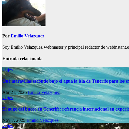
Por
Emilio Velazquez
Soy Emilio Velazquez webmaster y principal redactor de webinstant.es 
Entrada relacionada
viajes
Qué maravillas esconde bajo el agua la isla de Tenerife para los
Abr 21, 2026
Emilio Velazquez
viajes
El auge del buceo en Tenerife: referencia internacional en experi
Nov 7, 2025
Emilio Velazquez
viajes