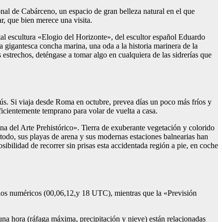
onal de Cabárceno, un espacio de gran belleza natural en el que
r, que bien merece una visita.
tal escultura «Elogio del Horizonte», del escultor español Eduardo
na gigantesca concha marina, una oda a la historia marinera de la
 estrechos, deténgase a tomar algo en cualquiera de las sidrerías que
s. Si viaja desde Roma en octubre, prevea días un poco más fríos y
ficientemente temprano para volar de vuelta a casa.
na del Arte Prehistórico». Tierra de exuberante vegetación y colorido
 todo, sus playas de arena y sus modernas estaciones balnearias han
sibilidad de recorrer sin prisas esta accidentada región a pie, en coche
los numéricos (00,06,12,y 18 UTC), mientras que la «Previsión
 una hora (ráfaga máxima, precipitación y nieve) están relacionadas