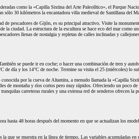
ideradas como la «Capilla Sixtina del Arte Paleolítico», el Parque Naci
n sólo 30 kilómetros la encantadora villa medieval de Santillana del Ma
ad de pescadores de Gijón, es su principal atractivo. Visite la monumen
y de la ciudad. La estructura de la escultura se hace eco del mar como u
scadores llenas de nostalgia y repletas de calles inclinadas y callejones
También se puede ir en coche; o hacer una combinación de tren y autobú
C de día y los 14°C de noche. Termine su visita el 25 (miércoles) lo su
 conocida por la cueva de Altamira, a menudo llamada la «Capilla Sixti
alles de montaña y ríos cortos pero muy rápidos. Ofreciendo un poco de
 tranquilas carreteras rurales y una extensa red de senderos ofrecen la po
hora hasta 48 horas después del momento en que se actualizan los mode
 es la que se muestra en la línea de tiempo. Las variables acumuladas en