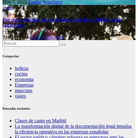
Nov 7, 2025
Emilio Velazquez
viajes
Por qué contratar las excursiones si viajas a México estas
vacaciones
Abr 26, 2024
Emilio Velazquez
Categorías
belleza
cocina
economia
Empresas
mascotas
viajes
Entradas recientes
Clases de canto en Madrid
La transformación digital de la documentación legal impulsa
la eficiencia operativa en las empresas españolas
El sector jurídico cántabro refuerza su estructura ante las