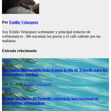
Por
Emilio Velazquez
Soy Emilio Velazquez webmaster y principal redactor de
webinstant.es . Me encantan los perros y el café caliente por las
mañanas.
Entrada relacionada
viajes
Qué maravillas esconde bajo el agua la isla de Tenerife para los
exploradores marinos
Abr 21, 2026
Emilio Velazquez
viajes
El auge del buceo en Tenerife: referencia internacional en
experiencias subacuáticas