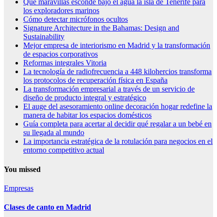
Qué maravillas esconde bajo el agua la isla de Tenerife para
los exploradores marinos
Cómo detectar micrófonos ocultos
Signature Architecture in the Bahamas: Design and
Sustainability
Mejor empresa de interiorismo en Madrid y la transformación
de espacios corporativos
Reformas integrales Vitoria
La tecnología de radiofrecuencia a 448 kilohercios transforma
los protocolos de recuperación física en España
La transformación empresarial a través de un servicio de
diseño de producto integral y estratégico
El auge del asesoramiento online decoración hogar redefine la
manera de habitar los espacios domésticos
Guía completa para acertar al decidir qué regalar a un bebé en
su llegada al mundo
La importancia estratégica de la rotulación para negocios en el
entorno competitivo actual
You missed
Empresas
Clases de canto en Madrid