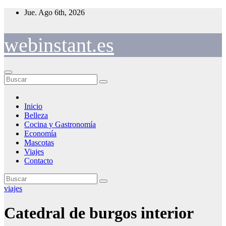
Saltar
Jue. Ago 6th, 2026
al
contenido
webinstant.es
Inicio
Belleza
Cocina y Gastronomía
Economía
Mascotas
Viajes
Contacto
viajes
Catedral de burgos interior