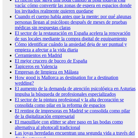
vacía: cómo convertir las zonas de espera en espacios donde
los invitados realmente quieren quedarse
Cuando el cuerpo habla antes que la mente: por qué algunas
personas llegan al psicólogo después de meses de pruebas
médicas sin respuestas claras
El sector de la restauración en España acelera la renovación
de sus locales mediante la compra digital de equipamiento
Cómo identificar cuándo la ansiedad deja de ser puntual y
empieza a afectar a la vida diaria
Cerramientos en Madrid
El mejor crucero de buceo de España
Tapiceros en Valencia
Empresas de limpieza en Málaga
How good is Mallorca as destination for a destination
wedding?
El aumento de la demanda de atención psicológica en Asturias
impulsa la búsqueda de profesionales especializados
El sector de la pintura profesional y la alta decoración se
consolida como pilar en la reforma de espacios
El renting de impresoras en Madrid se consolida como pilar
de la digitalización empresarial
El maquillaje con glitter se abre paso en las bodas como
alternativa al photocall tradicional
Las joyas heredadas encuentran una segunda vida a través del