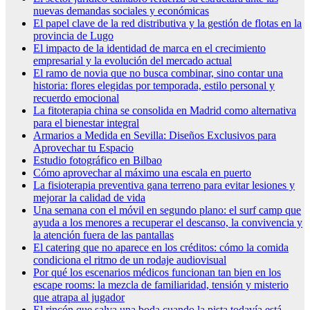
nuevas demandas sociales y económicas
El papel clave de la red distributiva y la gestión de flotas en la
provincia de Lugo
El impacto de la identidad de marca en el crecimiento
empresarial y la evolución del mercado actual
El ramo de novia que no busca combinar, sino contar una
historia: flores elegidas por temporada, estilo personal y
recuerdo emocional
La fitoterapia china se consolida en Madrid como alternativa
para el bienestar integral
Armarios a Medida en Sevilla: Diseños Exclusivos para
Aprovechar tu Espacio
Estudio fotográfico en Bilbao
Cómo aprovechar al máximo una escala en puerto
La fisioterapia preventiva gana terreno para evitar lesiones y
mejorar la calidad de vida
Una semana con el móvil en segundo plano: el surf camp que
ayuda a los menores a recuperar el descanso, la convivencia y
la atención fuera de las pantallas
El catering que no aparece en los créditos: cómo la comida
condiciona el ritmo de un rodaje audiovisual
Por qué los escenarios médicos funcionan tan bien en los
escape rooms: la mezcla de familiaridad, tensión y misterio
que atrapa al jugador
El rincón que salva una boda cuando la pista todavía está