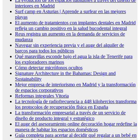
La evolución de los espacios habitables a través del diseño de
interiores en Madrid
Surf camp en Asturias | Aprende a surfear en las mejores
playas
El aumento de tratamientos con implantes dentales en Madrid
refleja un cambio positivo en la salud bucodental integral
Reus registra un aumento en la demanda de servicios de
mudanza
Navegar sin experiencia previa y el auge del alquiler de
barcos para todos los públicos
Qué maravillas esconde bajo el agua la isla de Tenerife para
los exploradores marinos
Cómo detectar micrófonos ocultos
Signature Architecture in the Bahamas: Design and
Sustainability
Mejor empresa de interiorismo en Madrid y la transformación
de espacios corporativos
Reformas integrales Vitoria
La tecnología de radiofrecuencia a 448 kilohercios transforma
los protocolos de recuperación física en España
La transformación empresarial a través de un servicio de
diseño de producto integral y estratégico
El auge del asesoramiento online decoración hogar redefine la
manera de habitar los espacios domésticos
Guía completa para acertar al decidir qué regalar a un bebé en