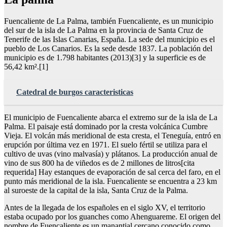
Fuencaliente de La Palma, también Fuencaliente, es un municipio
del sur de la isla de La Palma en la provincia de Santa Cruz de
Tenerife de las Islas Canarias, España. La sede del municipio es el
pueblo de Los Canarios. Es la sede desde 1837. La población del
municipio es de 1.798 habitantes (2013)[3] y la superficie es de
56,42 km².[1]
Catedral de burgos caracteristicas
El municipio de Fuencaliente abarca el extremo sur de la isla de La
Palma. El paisaje está dominado por la cresta volcánica Cumbre
Vieja. El volcán más meridional de esta cresta, el Teneguía, entró en
erupción por última vez en 1971. El suelo fértil se utiliza para el
cultivo de uvas (vino malvasía) y plátanos. La producción anual de
vino de sus 800 ha de viñedos es de 2 millones de litros[cita
requerida] Hay estanques de evaporación de sal cerca del faro, en el
punto más meridional de la isla. Fuencaliente se encuentra a 23 km
al suroeste de la capital de la isla, Santa Cruz de la Palma.
Antes de la llegada de los españoles en el siglo XV, el territorio
estaba ocupado por los guanches como Ahenguareme. El origen del
nombre de Fuencaliente es un manantial cercano conocido como