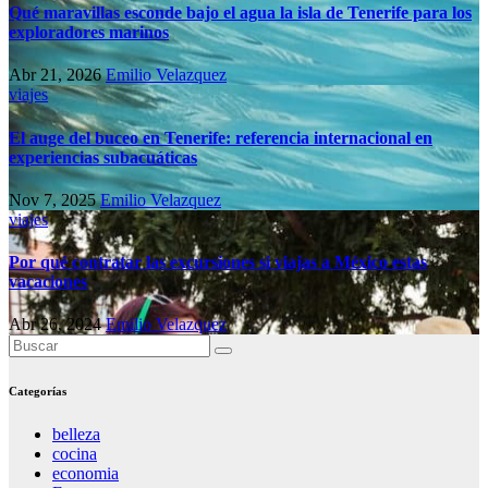
Qué maravillas esconde bajo el agua la isla de Tenerife para los
exploradores marinos
Abr 21, 2026
Emilio Velazquez
viajes
El auge del buceo en Tenerife: referencia internacional en
experiencias subacuáticas
Nov 7, 2025
Emilio Velazquez
viajes
Por qué contratar las excursiones si viajas a México estas
vacaciones
Abr 26, 2024
Emilio Velazquez
Categorías
belleza
cocina
economia