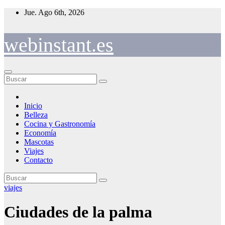
Saltar
Jue. Ago 6th, 2026
al
contenido
webinstant.es
Inicio
Belleza
Cocina y Gastronomía
Economía
Mascotas
Viajes
Contacto
viajes
Ciudades de la palma