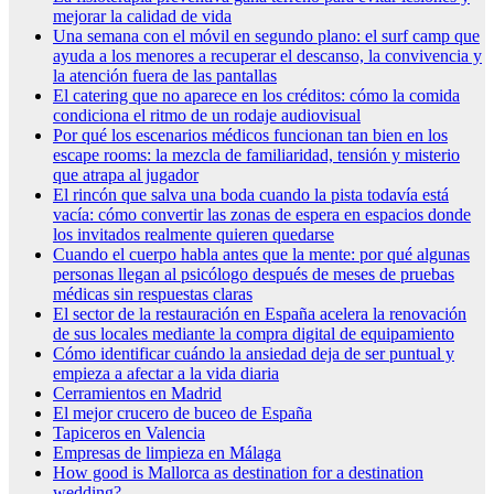
mejorar la calidad de vida
Una semana con el móvil en segundo plano: el surf camp que
ayuda a los menores a recuperar el descanso, la convivencia y
la atención fuera de las pantallas
El catering que no aparece en los créditos: cómo la comida
condiciona el ritmo de un rodaje audiovisual
Por qué los escenarios médicos funcionan tan bien en los
escape rooms: la mezcla de familiaridad, tensión y misterio
que atrapa al jugador
El rincón que salva una boda cuando la pista todavía está
vacía: cómo convertir las zonas de espera en espacios donde
los invitados realmente quieren quedarse
Cuando el cuerpo habla antes que la mente: por qué algunas
personas llegan al psicólogo después de meses de pruebas
médicas sin respuestas claras
El sector de la restauración en España acelera la renovación
de sus locales mediante la compra digital de equipamiento
Cómo identificar cuándo la ansiedad deja de ser puntual y
empieza a afectar a la vida diaria
Cerramientos en Madrid
El mejor crucero de buceo de España
Tapiceros en Valencia
Empresas de limpieza en Málaga
How good is Mallorca as destination for a destination
wedding?