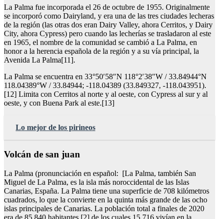
La Palma fue incorporada el 26 de octubre de 1955. Originalmente
se incorporó como Dairyland, y era una de las tres ciudades lecheras
de la región (las otras dos eran Dairy Valley, ahora Cerritos, y Dairy
City, ahora Cypress) pero cuando las lecherías se trasladaron al este
en 1965, el nombre de la comunidad se cambió a La Palma, en
honor a la herencia española de la región y a su vía principal, la
Avenida La Palma[11].
La Palma se encuentra en 33°50′58″N 118°2′38″W / 33.84944°N
118.04389°W / 33.84944; -118.04389 (33.849327, -118.043951).
[12] Limita con Cerritos al norte y al oeste, con Cypress al sur y al
oeste, y con Buena Park al este.[13]
Lo mejor de los pirineos
Volcán de san juan
La Palma (pronunciación en español: [La Palma, también San
Miguel de La Palma, es la isla más noroccidental de las Islas
Canarias, España. La Palma tiene una superficie de 708 kilómetros
cuadrados, lo que la convierte en la quinta más grande de las ocho
islas principales de Canarias. La población total a finales de 2020
era de 85.840 habitantes,[2] de los cuales 15.716 vivían en la