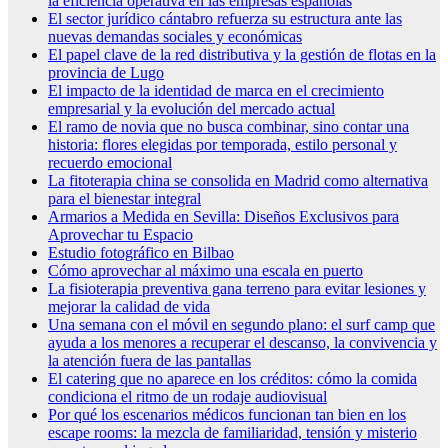
la eficiencia operativa en las empresas españolas
El sector jurídico cántabro refuerza su estructura ante las
nuevas demandas sociales y económicas
El papel clave de la red distributiva y la gestión de flotas en la
provincia de Lugo
El impacto de la identidad de marca en el crecimiento
empresarial y la evolución del mercado actual
El ramo de novia que no busca combinar, sino contar una
historia: flores elegidas por temporada, estilo personal y
recuerdo emocional
La fitoterapia china se consolida en Madrid como alternativa
para el bienestar integral
Armarios a Medida en Sevilla: Diseños Exclusivos para
Aprovechar tu Espacio
Estudio fotográfico en Bilbao
Cómo aprovechar al máximo una escala en puerto
La fisioterapia preventiva gana terreno para evitar lesiones y
mejorar la calidad de vida
Una semana con el móvil en segundo plano: el surf camp que
ayuda a los menores a recuperar el descanso, la convivencia y
la atención fuera de las pantallas
El catering que no aparece en los créditos: cómo la comida
condiciona el ritmo de un rodaje audiovisual
Por qué los escenarios médicos funcionan tan bien en los
escape rooms: la mezcla de familiaridad, tensión y misterio