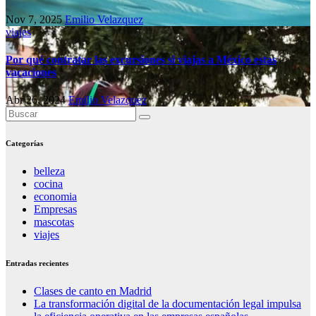
Nov 7, 2025
Emilio Velazquez
viajes
Por qué contratar las excursiones si viajas a México estas
vacaciones
Abr 26, 2024
Emilio Velazquez
Categorías
belleza
cocina
economia
Empresas
mascotas
viajes
Entradas recientes
Clases de canto en Madrid
La transformación digital de la documentación legal impulsa