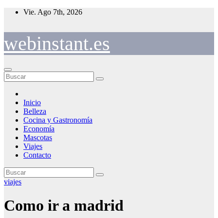
Saltar
Vie. Ago 7th, 2026
al
contenido
webinstant.es
Inicio
Belleza
Cocina y Gastronomía
Economía
Mascotas
Viajes
Contacto
viajes
Como ir a madrid