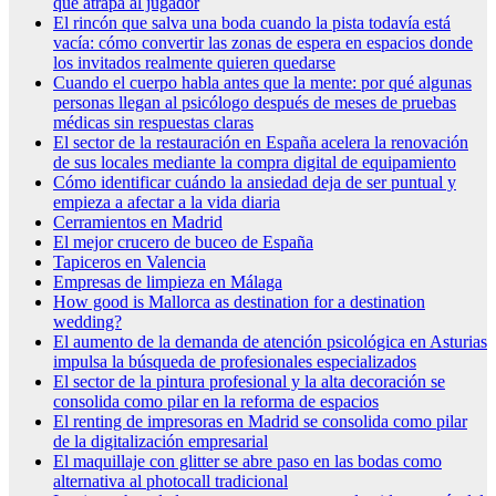
que atrapa al jugador
El rincón que salva una boda cuando la pista todavía está
vacía: cómo convertir las zonas de espera en espacios donde
los invitados realmente quieren quedarse
Cuando el cuerpo habla antes que la mente: por qué algunas
personas llegan al psicólogo después de meses de pruebas
médicas sin respuestas claras
El sector de la restauración en España acelera la renovación
de sus locales mediante la compra digital de equipamiento
Cómo identificar cuándo la ansiedad deja de ser puntual y
empieza a afectar a la vida diaria
Cerramientos en Madrid
El mejor crucero de buceo de España
Tapiceros en Valencia
Empresas de limpieza en Málaga
How good is Mallorca as destination for a destination
wedding?
El aumento de la demanda de atención psicológica en Asturias
impulsa la búsqueda de profesionales especializados
El sector de la pintura profesional y la alta decoración se
consolida como pilar en la reforma de espacios
El renting de impresoras en Madrid se consolida como pilar
de la digitalización empresarial
El maquillaje con glitter se abre paso en las bodas como
alternativa al photocall tradicional