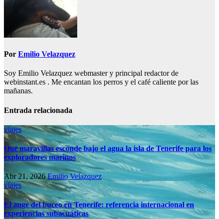
Por
Emilio Velazquez
Soy Emilio Velazquez webmaster y principal redactor de
webinstant.es . Me encantan los perros y el café caliente por las
mañanas.
Entrada relacionada
viajes
Qué maravillas esconde bajo el agua la isla de Tenerife para los
exploradores marinos
Abr 21, 2026
Emilio Velazquez
viajes
El auge del buceo en Tenerife: referencia internacional en
experiencias subacuáticas