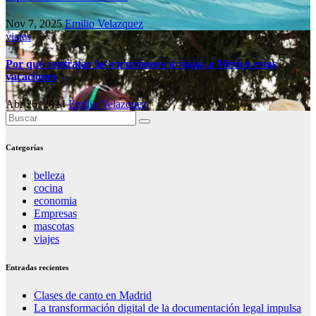
Nov 7, 2025
Emilio Velazquez
viajes
Por qué contratar las excursiones si viajas a México estas
vacaciones
Abr 26, 2024
Emilio Velazquez
Categorías
belleza
cocina
economia
Empresas
mascotas
viajes
Entradas recientes
Clases de canto en Madrid
La transformación digital de la documentación legal impulsa