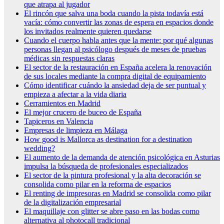
que atrapa al jugador
El rincón que salva una boda cuando la pista todavía está
vacía: cómo convertir las zonas de espera en espacios donde
los invitados realmente quieren quedarse
Cuando el cuerpo habla antes que la mente: por qué algunas
personas llegan al psicólogo después de meses de pruebas
médicas sin respuestas claras
El sector de la restauración en España acelera la renovación
de sus locales mediante la compra digital de equipamiento
Cómo identificar cuándo la ansiedad deja de ser puntual y
empieza a afectar a la vida diaria
Cerramientos en Madrid
El mejor crucero de buceo de España
Tapiceros en Valencia
Empresas de limpieza en Málaga
How good is Mallorca as destination for a destination
wedding?
El aumento de la demanda de atención psicológica en Asturias
impulsa la búsqueda de profesionales especializados
El sector de la pintura profesional y la alta decoración se
consolida como pilar en la reforma de espacios
El renting de impresoras en Madrid se consolida como pilar
de la digitalización empresarial
El maquillaje con glitter se abre paso en las bodas como
alternativa al photocall tradicional