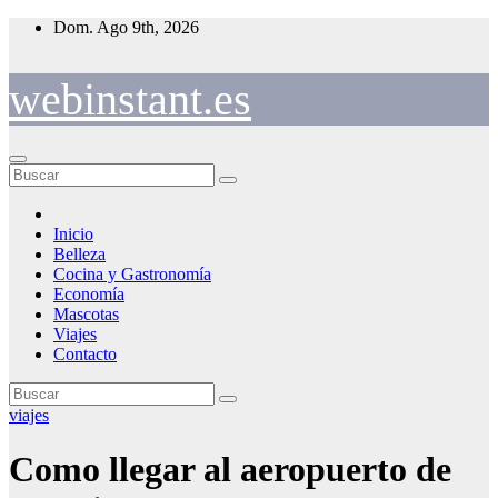
Saltar
Dom. Ago 9th, 2026
al
contenido
webinstant.es
Inicio
Belleza
Cocina y Gastronomía
Economía
Mascotas
Viajes
Contacto
viajes
Como llegar al aeropuerto de