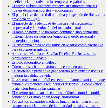
la eficiencia operativa en las empresas españolas
El sector jurídico cántabro refuerza su estructura ante las
nuevas demandas sociales y económicas
El papel clave de la red distributiva y la gestión de flotas en la
provincia de Lugo
El impacto de la identidad de marca en el crecimiento
empresarial y la evolución del mercado actual
El ramo de novia que no busca combinar, sino contar una
historia: flores elegidas por temporada, estilo personal y
recuerdo emocional
La fitoterapia china se consolida en Madrid como alternativa
para el bienestar integral
Armarios a Medida en Sevilla: Diseños Exclusivos para
Aprovechar tu Espacio
Estudio fotográfico en Bilbao
Cómo aprovechar al máximo una escala en puerto
La fisioterapia preventiva gana terreno para evitar lesiones y
mejorar la calidad de vida
Una semana con el móvil en segundo plano: el surf camp que
ayuda a los menores a recuperar el descanso, la convivencia y
la atención fuera de las pantallas
El catering que no aparece en los créditos: cómo la comida
condiciona el ritmo de un rodaje audiovisual
Por qué los escenarios médicos funcionan tan bien en los
escape rooms: la mezcla de familiaridad, tensión y misterio