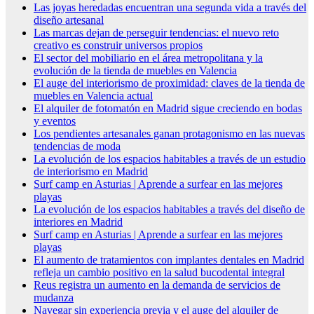
Las joyas heredadas encuentran una segunda vida a través del
diseño artesanal
Las marcas dejan de perseguir tendencias: el nuevo reto
creativo es construir universos propios
El sector del mobiliario en el área metropolitana y la
evolución de la tienda de muebles en Valencia
El auge del interiorismo de proximidad: claves de la tienda de
muebles en Valencia actual
El alquiler de fotomatón en Madrid sigue creciendo en bodas
y eventos
Los pendientes artesanales ganan protagonismo en las nuevas
tendencias de moda
La evolución de los espacios habitables a través de un estudio
de interiorismo en Madrid
Surf camp en Asturias | Aprende a surfear en las mejores
playas
La evolución de los espacios habitables a través del diseño de
interiores en Madrid
Surf camp en Asturias | Aprende a surfear en las mejores
playas
El aumento de tratamientos con implantes dentales en Madrid
refleja un cambio positivo en la salud bucodental integral
Reus registra un aumento en la demanda de servicios de
mudanza
Navegar sin experiencia previa y el auge del alquiler de