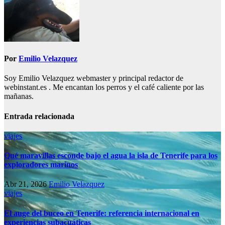
Por
Emilio Velazquez
Soy Emilio Velazquez webmaster y principal redactor de
webinstant.es . Me encantan los perros y el café caliente por las
mañanas.
Entrada relacionada
viajes
Qué maravillas esconde bajo el agua la isla de Tenerife para los
exploradores marinos
Abr 21, 2026
Emilio Velazquez
viajes
El auge del buceo en Tenerife: referencia internacional en
experiencias subacuáticas