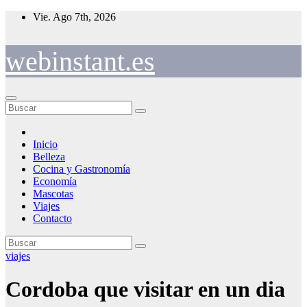
Saltar
Vie. Ago 7th, 2026
al
contenido
webinstant.es
Inicio
Belleza
Cocina y Gastronomía
Economía
Mascotas
Viajes
Contacto
viajes
Cordoba que visitar en un dia