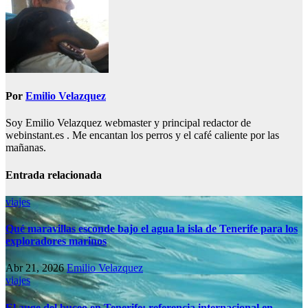
Por
Emilio Velazquez
Soy Emilio Velazquez webmaster y principal redactor de
webinstant.es . Me encantan los perros y el café caliente por las
mañanas.
Entrada relacionada
viajes
Qué maravillas esconde bajo el agua la isla de Tenerife para los
exploradores marinos
Abr 21, 2026
Emilio Velazquez
viajes
El auge del buceo en Tenerife: referencia internacional en