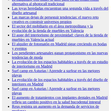
alternativa al photocall tradicional
Las joyas heredadas encuentran una segunda vida a través del
diseño artesanal
Las marcas dejan de perseguir tendencias: el nuevo reto
creativo es construir universos propios
El sector del mobiliario en el área metropolitana y la
evolución de la tienda de muebles en Valencia
El auge del interiorismo de proximidad: claves de la tienda de
muebles en Valencia actual
El alquiler de fotomatón en Madrid sigue creciendo en bodas
y eventos
Los pendientes artesanales ganan protagonismo en las nuevas
tendencias de moda
La evolución de los espacios habitables a través de un estudio
de interiorismo en Madrid
Surf camp en Asturias | Aprende a surfear en las mejores
playas
La evolución de los espacios habitables a través del diseño de
interiores en Madrid
Surf camp en Asturias | Aprende a surfear en las mejores
playas
El aumento de tratamientos con implantes dentales en Madrid
refleja un cambio positivo en la salud bucodental integral
Reus registra un aumento en la demanda de servicios de
mudanza