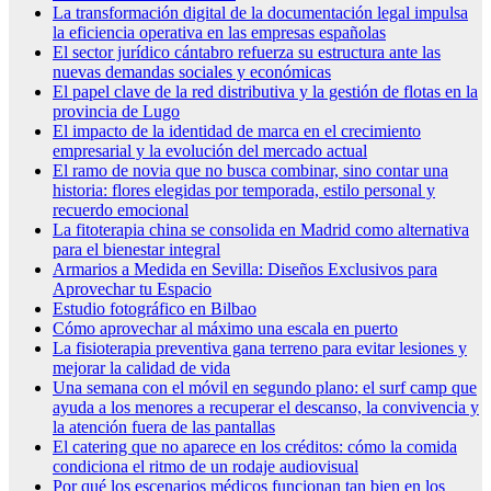
La transformación digital de la documentación legal impulsa
la eficiencia operativa en las empresas españolas
El sector jurídico cántabro refuerza su estructura ante las
nuevas demandas sociales y económicas
El papel clave de la red distributiva y la gestión de flotas en la
provincia de Lugo
El impacto de la identidad de marca en el crecimiento
empresarial y la evolución del mercado actual
El ramo de novia que no busca combinar, sino contar una
historia: flores elegidas por temporada, estilo personal y
recuerdo emocional
La fitoterapia china se consolida en Madrid como alternativa
para el bienestar integral
Armarios a Medida en Sevilla: Diseños Exclusivos para
Aprovechar tu Espacio
Estudio fotográfico en Bilbao
Cómo aprovechar al máximo una escala en puerto
La fisioterapia preventiva gana terreno para evitar lesiones y
mejorar la calidad de vida
Una semana con el móvil en segundo plano: el surf camp que
ayuda a los menores a recuperar el descanso, la convivencia y
la atención fuera de las pantallas
El catering que no aparece en los créditos: cómo la comida
condiciona el ritmo de un rodaje audiovisual
Por qué los escenarios médicos funcionan tan bien en los