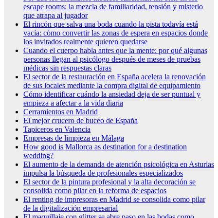
escape rooms: la mezcla de familiaridad, tensión y misterio
que atrapa al jugador
El rincón que salva una boda cuando la pista todavía está
vacía: cómo convertir las zonas de espera en espacios donde
los invitados realmente quieren quedarse
Cuando el cuerpo habla antes que la mente: por qué algunas
personas llegan al psicólogo después de meses de pruebas
médicas sin respuestas claras
El sector de la restauración en España acelera la renovación
de sus locales mediante la compra digital de equipamiento
Cómo identificar cuándo la ansiedad deja de ser puntual y
empieza a afectar a la vida diaria
Cerramientos en Madrid
El mejor crucero de buceo de España
Tapiceros en Valencia
Empresas de limpieza en Málaga
How good is Mallorca as destination for a destination
wedding?
El aumento de la demanda de atención psicológica en Asturias
impulsa la búsqueda de profesionales especializados
El sector de la pintura profesional y la alta decoración se
consolida como pilar en la reforma de espacios
El renting de impresoras en Madrid se consolida como pilar
de la digitalización empresarial
El maquillaje con glitter se abre paso en las bodas como