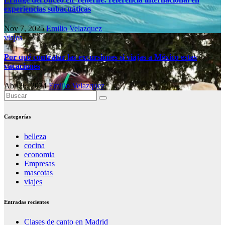
experiencias subacuáticas
Nov 7, 2025
Emilio Velazquez
viajes
Por qué contratar las excursiones si viajas a México estas
vacaciones
Abr 26, 2024
Emilio Velazquez
Categorías
belleza
cocina
economia
Empresas
mascotas
viajes
Entradas recientes
Clases de canto en Madrid