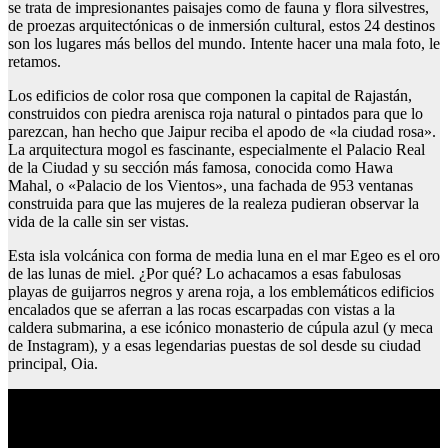
se trata de impresionantes paisajes como de fauna y flora silvestres,
de proezas arquitectónicas o de inmersión cultural, estos 24 destinos
son los lugares más bellos del mundo. Intente hacer una mala foto, le
retamos.
Los edificios de color rosa que componen la capital de Rajastán,
construidos con piedra arenisca roja natural o pintados para que lo
parezcan, han hecho que Jaipur reciba el apodo de «la ciudad rosa».
La arquitectura mogol es fascinante, especialmente el Palacio Real
de la Ciudad y su sección más famosa, conocida como Hawa
Mahal, o «Palacio de los Vientos», una fachada de 953 ventanas
construida para que las mujeres de la realeza pudieran observar la
vida de la calle sin ser vistas.
Esta isla volcánica con forma de media luna en el mar Egeo es el oro
de las lunas de miel. ¿Por qué? Lo achacamos a esas fabulosas
playas de guijarros negros y arena roja, a los emblemáticos edificios
encalados que se aferran a las rocas escarpadas con vistas a la
caldera submarina, a ese icónico monasterio de cúpula azul (y meca
de Instagram), y a esas legendarias puestas de sol desde su ciudad
principal, Oia.