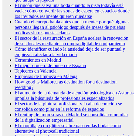
El rincón que salva una boda cuando la pista todavía está
vacía: cómo convertir las zonas de espera en espacios donde
los invitados realmente quieren quedarse
Cuando el cuerpo habla antes que la mente: por qué algunas
personas llegan al psicólogo después de meses de pruebas
médicas sin respuestas claras
El sector de la restauración en España acelera la renovación
de sus locales mediante la compra digital de equipamiento
Cómo identificar cuándo la ansiedad deja de ser puntual y
empieza a afectar a la vida diaria
Cerramientos en Madrid
El mejor crucero de buceo de España
Tapiceros en Valencia
Empresas de limpieza en Málaga
How good is Mallorca as destination for a destination
wedding?
El aumento de la demanda de atención psicológica en Asturias
impulsa la búsqueda de profesionales especializados
El sector de la pintura profesional y la alta decoración se
consolida como pilar en la reforma de espacios
El renting de impresoras en Madrid se consolida como pilar
de la digitalización empresarial
El maquillaje con glitter se abre paso en las bodas como
alternativa al photocall tradicional