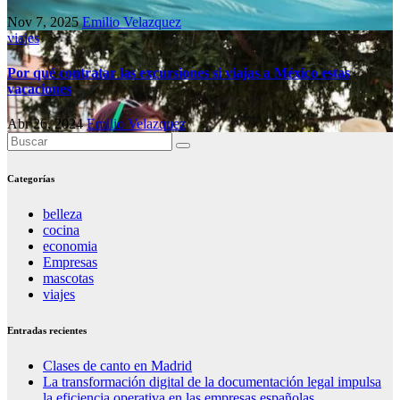
Nov 7, 2025
Emilio Velazquez
viajes
Por qué contratar las excursiones si viajas a México estas
vacaciones
Abr 26, 2024
Emilio Velazquez
Categorías
belleza
cocina
economia
Empresas
mascotas
viajes
Entradas recientes
Clases de canto en Madrid
La transformación digital de la documentación legal impulsa
la eficiencia operativa en las empresas españolas