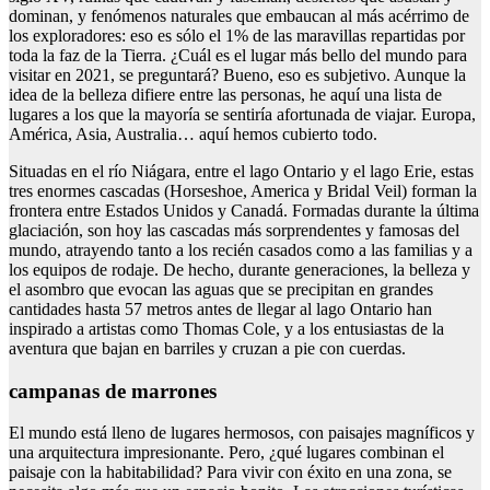
dominan, y fenómenos naturales que embaucan al más acérrimo de
los exploradores: eso es sólo el 1% de las maravillas repartidas por
toda la faz de la Tierra. ¿Cuál es el lugar más bello del mundo para
visitar en 2021, se preguntará? Bueno, eso es subjetivo. Aunque la
idea de la belleza difiere entre las personas, he aquí una lista de
lugares a los que la mayoría se sentiría afortunada de viajar. Europa,
América, Asia, Australia… aquí hemos cubierto todo.
Situadas en el río Niágara, entre el lago Ontario y el lago Erie, estas
tres enormes cascadas (Horseshoe, America y Bridal Veil) forman la
frontera entre Estados Unidos y Canadá. Formadas durante la última
glaciación, son hoy las cascadas más sorprendentes y famosas del
mundo, atrayendo tanto a los recién casados como a las familias y a
los equipos de rodaje. De hecho, durante generaciones, la belleza y
el asombro que evocan las aguas que se precipitan en grandes
cantidades hasta 57 metros antes de llegar al lago Ontario han
inspirado a artistas como Thomas Cole, y a los entusiastas de la
aventura que bajan en barriles y cruzan a pie con cuerdas.
campanas de marrones
El mundo está lleno de lugares hermosos, con paisajes magníficos y
una arquitectura impresionante. Pero, ¿qué lugares combinan el
paisaje con la habitabilidad? Para vivir con éxito en una zona, se