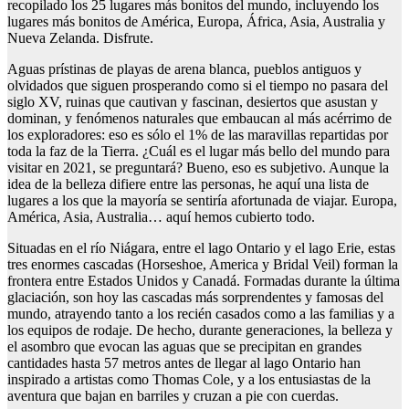
recopilado los 25 lugares más bonitos del mundo, incluyendo los
lugares más bonitos de América, Europa, África, Asia, Australia y
Nueva Zelanda. Disfrute.
Aguas prístinas de playas de arena blanca, pueblos antiguos y
olvidados que siguen prosperando como si el tiempo no pasara del
siglo XV, ruinas que cautivan y fascinan, desiertos que asustan y
dominan, y fenómenos naturales que embaucan al más acérrimo de
los exploradores: eso es sólo el 1% de las maravillas repartidas por
toda la faz de la Tierra. ¿Cuál es el lugar más bello del mundo para
visitar en 2021, se preguntará? Bueno, eso es subjetivo. Aunque la
idea de la belleza difiere entre las personas, he aquí una lista de
lugares a los que la mayoría se sentiría afortunada de viajar. Europa,
América, Asia, Australia… aquí hemos cubierto todo.
Situadas en el río Niágara, entre el lago Ontario y el lago Erie, estas
tres enormes cascadas (Horseshoe, America y Bridal Veil) forman la
frontera entre Estados Unidos y Canadá. Formadas durante la última
glaciación, son hoy las cascadas más sorprendentes y famosas del
mundo, atrayendo tanto a los recién casados como a las familias y a
los equipos de rodaje. De hecho, durante generaciones, la belleza y
el asombro que evocan las aguas que se precipitan en grandes
cantidades hasta 57 metros antes de llegar al lago Ontario han
inspirado a artistas como Thomas Cole, y a los entusiastas de la
aventura que bajan en barriles y cruzan a pie con cuerdas.