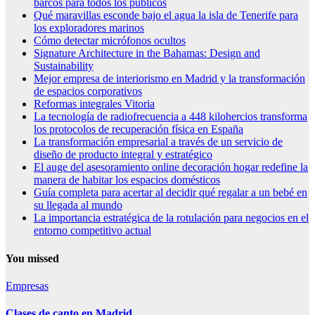
barcos para todos los públicos
Qué maravillas esconde bajo el agua la isla de Tenerife para
los exploradores marinos
Cómo detectar micrófonos ocultos
Signature Architecture in the Bahamas: Design and
Sustainability
Mejor empresa de interiorismo en Madrid y la transformación
de espacios corporativos
Reformas integrales Vitoria
La tecnología de radiofrecuencia a 448 kilohercios transforma
los protocolos de recuperación física en España
La transformación empresarial a través de un servicio de
diseño de producto integral y estratégico
El auge del asesoramiento online decoración hogar redefine la
manera de habitar los espacios domésticos
Guía completa para acertar al decidir qué regalar a un bebé en
su llegada al mundo
La importancia estratégica de la rotulación para negocios en el
entorno competitivo actual
You missed
Empresas
Clases de canto en Madrid