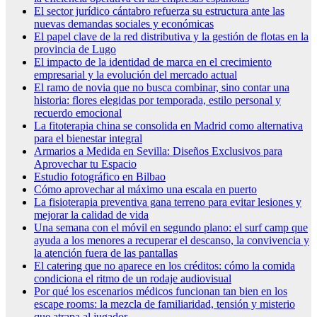
El sector jurídico cántabro refuerza su estructura ante las
nuevas demandas sociales y económicas
El papel clave de la red distributiva y la gestión de flotas en la
provincia de Lugo
El impacto de la identidad de marca en el crecimiento
empresarial y la evolución del mercado actual
El ramo de novia que no busca combinar, sino contar una
historia: flores elegidas por temporada, estilo personal y
recuerdo emocional
La fitoterapia china se consolida en Madrid como alternativa
para el bienestar integral
Armarios a Medida en Sevilla: Diseños Exclusivos para
Aprovechar tu Espacio
Estudio fotográfico en Bilbao
Cómo aprovechar al máximo una escala en puerto
La fisioterapia preventiva gana terreno para evitar lesiones y
mejorar la calidad de vida
Una semana con el móvil en segundo plano: el surf camp que
ayuda a los menores a recuperar el descanso, la convivencia y
la atención fuera de las pantallas
El catering que no aparece en los créditos: cómo la comida
condiciona el ritmo de un rodaje audiovisual
Por qué los escenarios médicos funcionan tan bien en los
escape rooms: la mezcla de familiaridad, tensión y misterio
que atrapa al jugador