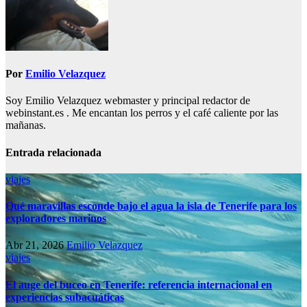
Por
Emilio Velazquez
Soy Emilio Velazquez webmaster y principal redactor de
webinstant.es . Me encantan los perros y el café caliente por las
mañanas.
Entrada relacionada
viajes
Qué maravillas esconde bajo el agua la isla de Tenerife para los
exploradores marinos
Abr 21, 2026
Emilio Velazquez
viajes
El auge del buceo en Tenerife: referencia internacional en
experiencias subacuáticas