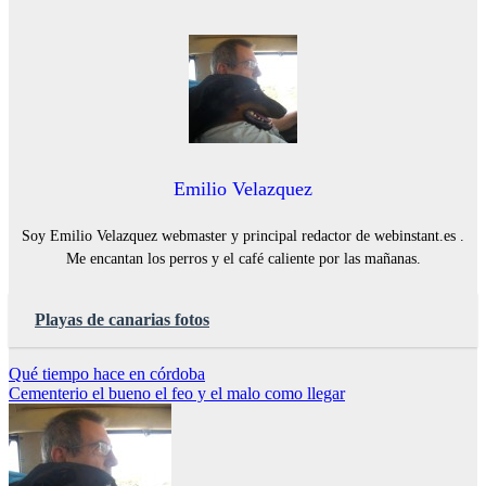
Emilio Velazquez
Soy Emilio Velazquez webmaster y principal redactor de webinstant.es .
Me encantan los perros y el café caliente por las mañanas.
Playas de canarias fotos
Navegación
Qué tiempo hace en córdoba
Cementerio el bueno el feo y el malo como llegar
de
entradas