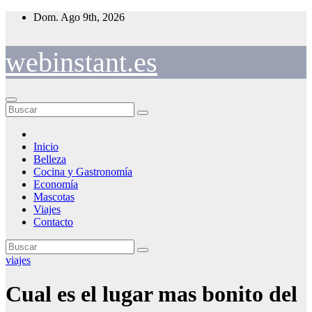
Saltar
Dom. Ago 9th, 2026
al
contenido
webinstant.es
Inicio
Belleza
Cocina y Gastronomía
Economía
Mascotas
Viajes
Contacto
viajes
Cual es el lugar mas bonito del