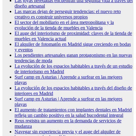
Las joyas heredadas encuentran una segunda vida a través del
diseño artesanal
Las marcas dejan de perseguir tendencias: el nuevo reto
creativo es construir universos propios
El sector del mobiliario en el área metropolitana y la
evolución de la tienda de muebles en Valencia
El auge del interiorismo de proximidad: claves de la tienda de
muebles en Valencia actual
El alquiler de fotomatón en Madrid sigue creciendo en bodas
y eventos
Los pendientes artesanales ganan protagonismo en las nuevas
tendencias de moda
La evolución de los espacios habitables a través de un estudio
de interiorismo en Madrid
Surf camp en Asturias | Aprende a surfear en las mejores
playas
La evolución de los espacios habitables a través del diseño de
interiores en Madrid
Surf camp en Asturias | Aprende a surfear en las mejores
playas
El aumento de tratamientos con implantes dentales en Madrid
refleja un cambio positivo en la salud bucodental integral
Reus registra un aumento en la demanda de servicios de
mudanza
Navegar sin experiencia previa y el auge del alquiler de