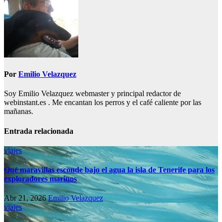
Por
Emilio Velazquez
Soy Emilio Velazquez webmaster y principal redactor de
webinstant.es . Me encantan los perros y el café caliente por las
mañanas.
Entrada relacionada
viajes
Qué maravillas esconde bajo el agua la isla de Tenerife para los
exploradores marinos
Abr 21, 2026
Emilio Velazquez
viajes