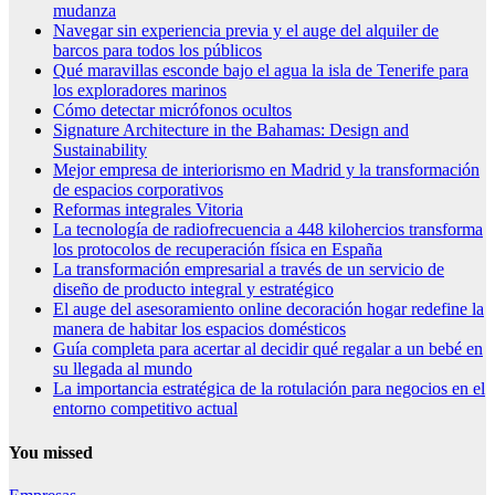
mudanza
Navegar sin experiencia previa y el auge del alquiler de
barcos para todos los públicos
Qué maravillas esconde bajo el agua la isla de Tenerife para
los exploradores marinos
Cómo detectar micrófonos ocultos
Signature Architecture in the Bahamas: Design and
Sustainability
Mejor empresa de interiorismo en Madrid y la transformación
de espacios corporativos
Reformas integrales Vitoria
La tecnología de radiofrecuencia a 448 kilohercios transforma
los protocolos de recuperación física en España
La transformación empresarial a través de un servicio de
diseño de producto integral y estratégico
El auge del asesoramiento online decoración hogar redefine la
manera de habitar los espacios domésticos
Guía completa para acertar al decidir qué regalar a un bebé en
su llegada al mundo
La importancia estratégica de la rotulación para negocios en el
entorno competitivo actual
You missed