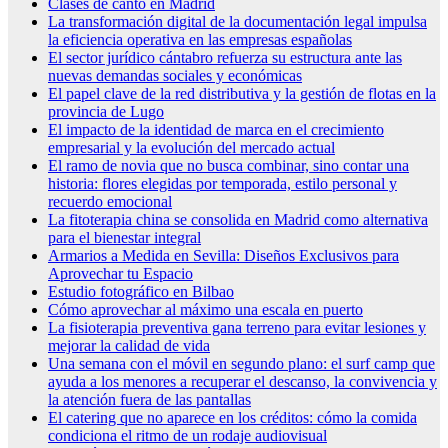
Clases de canto en Madrid
La transformación digital de la documentación legal impulsa
la eficiencia operativa en las empresas españolas
El sector jurídico cántabro refuerza su estructura ante las
nuevas demandas sociales y económicas
El papel clave de la red distributiva y la gestión de flotas en la
provincia de Lugo
El impacto de la identidad de marca en el crecimiento
empresarial y la evolución del mercado actual
El ramo de novia que no busca combinar, sino contar una
historia: flores elegidas por temporada, estilo personal y
recuerdo emocional
La fitoterapia china se consolida en Madrid como alternativa
para el bienestar integral
Armarios a Medida en Sevilla: Diseños Exclusivos para
Aprovechar tu Espacio
Estudio fotográfico en Bilbao
Cómo aprovechar al máximo una escala en puerto
La fisioterapia preventiva gana terreno para evitar lesiones y
mejorar la calidad de vida
Una semana con el móvil en segundo plano: el surf camp que
ayuda a los menores a recuperar el descanso, la convivencia y
la atención fuera de las pantallas
El catering que no aparece en los créditos: cómo la comida
condiciona el ritmo de un rodaje audiovisual