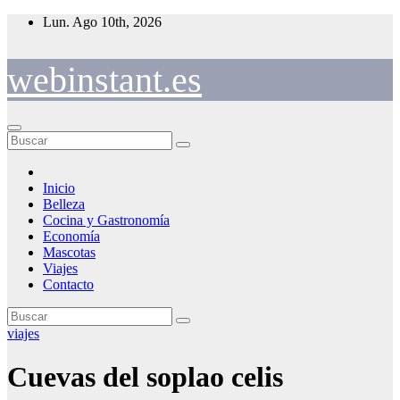
Saltar
Lun. Ago 10th, 2026
al
contenido
webinstant.es
Inicio
Belleza
Cocina y Gastronomía
Economía
Mascotas
Viajes
Contacto
viajes
Cuevas del soplao celis