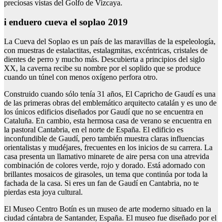
preciosas vistas del Golfo de Vizcaya.
i enduero cueva el soplao 2019
La Cueva del Soplao es un país de las maravillas de la espeleología,
con muestras de estalactitas, estalagmitas, excéntricas, cristales de
dientes de perro y mucho más. Descubierta a principios del siglo
XX, la caverna recibe su nombre por el soplido que se produce
cuando un túnel con menos oxígeno perfora otro.
Construido cuando sólo tenía 31 años, El Capricho de Gaudí es una
de las primeras obras del emblemático arquitecto catalán y es uno de
los únicos edificios diseñados por Gaudí que no se encuentra en
Cataluña. En cambio, esta hermosa casa de verano se encuentra en
la pastoral Cantabria, en el norte de España. El edificio es
inconfundible de Gaudí, pero también muestra claras influencias
orientalistas y mudéjares, frecuentes en los inicios de su carrera. La
casa presenta un llamativo minarete de aire persa con una atrevida
combinación de colores verde, rojo y dorado. Está adornado con
brillantes mosaicos de girasoles, un tema que continúa por toda la
fachada de la casa. Si eres un fan de Gaudí en Cantabria, no te
pierdas esta joya cultural.
El Museo Centro Botín es un museo de arte moderno situado en la
ciudad cántabra de Santander, España. El museo fue diseñado por el