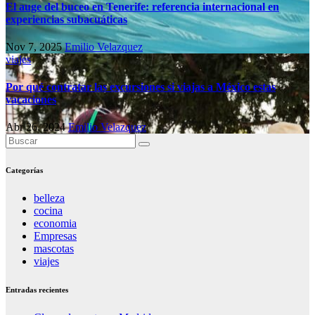
El auge del buceo en Tenerife: referencia internacional en
experiencias subacuáticas
Nov 7, 2025
Emilio Velazquez
viajes
Por qué contratar las excursiones si viajas a México estas
vacaciones
Abr 26, 2024
Emilio Velazquez
Categorías
belleza
cocina
economia
Empresas
mascotas
viajes
Entradas recientes