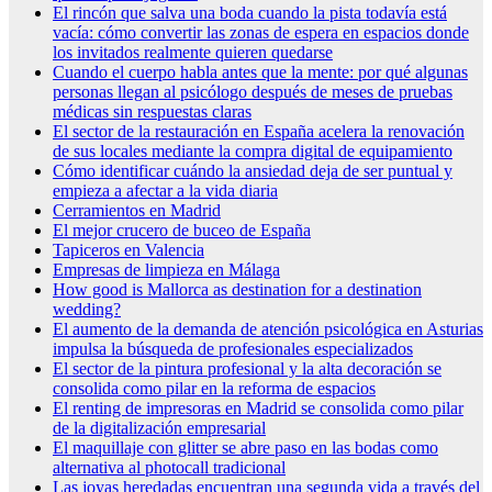
El rincón que salva una boda cuando la pista todavía está
vacía: cómo convertir las zonas de espera en espacios donde
los invitados realmente quieren quedarse
Cuando el cuerpo habla antes que la mente: por qué algunas
personas llegan al psicólogo después de meses de pruebas
médicas sin respuestas claras
El sector de la restauración en España acelera la renovación
de sus locales mediante la compra digital de equipamiento
Cómo identificar cuándo la ansiedad deja de ser puntual y
empieza a afectar a la vida diaria
Cerramientos en Madrid
El mejor crucero de buceo de España
Tapiceros en Valencia
Empresas de limpieza en Málaga
How good is Mallorca as destination for a destination
wedding?
El aumento de la demanda de atención psicológica en Asturias
impulsa la búsqueda de profesionales especializados
El sector de la pintura profesional y la alta decoración se
consolida como pilar en la reforma de espacios
El renting de impresoras en Madrid se consolida como pilar
de la digitalización empresarial
El maquillaje con glitter se abre paso en las bodas como
alternativa al photocall tradicional
Las joyas heredadas encuentran una segunda vida a través del