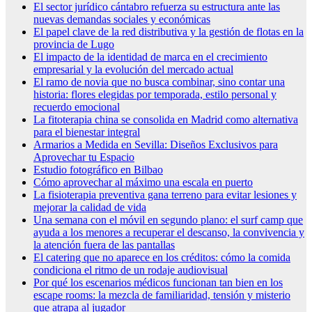
El sector jurídico cántabro refuerza su estructura ante las
nuevas demandas sociales y económicas
El papel clave de la red distributiva y la gestión de flotas en la
provincia de Lugo
El impacto de la identidad de marca en el crecimiento
empresarial y la evolución del mercado actual
El ramo de novia que no busca combinar, sino contar una
historia: flores elegidas por temporada, estilo personal y
recuerdo emocional
La fitoterapia china se consolida en Madrid como alternativa
para el bienestar integral
Armarios a Medida en Sevilla: Diseños Exclusivos para
Aprovechar tu Espacio
Estudio fotográfico en Bilbao
Cómo aprovechar al máximo una escala en puerto
La fisioterapia preventiva gana terreno para evitar lesiones y
mejorar la calidad de vida
Una semana con el móvil en segundo plano: el surf camp que
ayuda a los menores a recuperar el descanso, la convivencia y
la atención fuera de las pantallas
El catering que no aparece en los créditos: cómo la comida
condiciona el ritmo de un rodaje audiovisual
Por qué los escenarios médicos funcionan tan bien en los
escape rooms: la mezcla de familiaridad, tensión y misterio
que atrapa al jugador