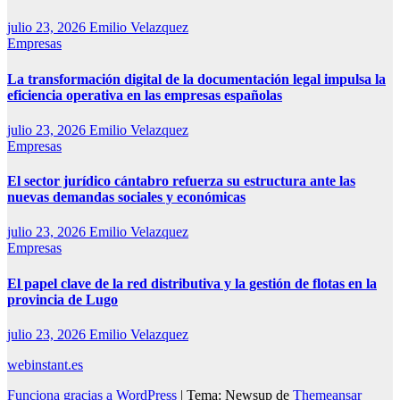
julio 23, 2026
Emilio Velazquez
Empresas
La transformación digital de la documentación legal impulsa la
eficiencia operativa en las empresas españolas
julio 23, 2026
Emilio Velazquez
Empresas
El sector jurídico cántabro refuerza su estructura ante las
nuevas demandas sociales y económicas
julio 23, 2026
Emilio Velazquez
Empresas
El papel clave de la red distributiva y la gestión de flotas en la
provincia de Lugo
julio 23, 2026
Emilio Velazquez
webinstant.es
Funciona gracias a WordPress
|
Tema: Newsup de
Themeansar