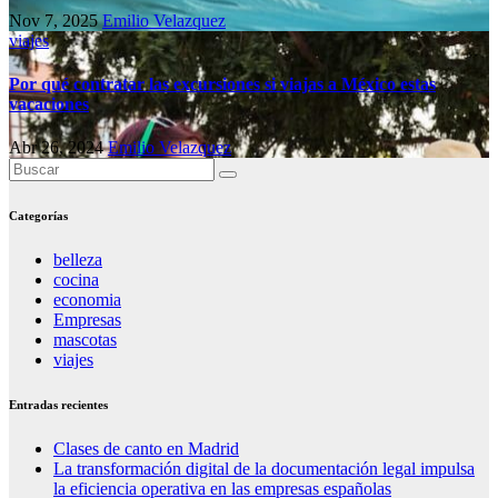
Nov 7, 2025
Emilio Velazquez
viajes
Por qué contratar las excursiones si viajas a México estas
vacaciones
Abr 26, 2024
Emilio Velazquez
Categorías
belleza
cocina
economia
Empresas
mascotas
viajes
Entradas recientes
Clases de canto en Madrid
La transformación digital de la documentación legal impulsa
la eficiencia operativa en las empresas españolas