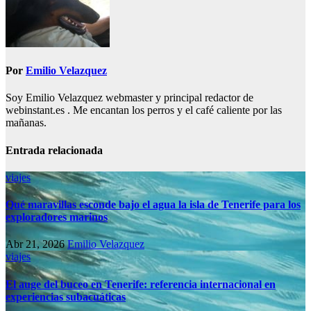
Por
Emilio Velazquez
Soy Emilio Velazquez webmaster y principal redactor de
webinstant.es . Me encantan los perros y el café caliente por las
mañanas.
Entrada relacionada
viajes
Qué maravillas esconde bajo el agua la isla de Tenerife para los
exploradores marinos
Abr 21, 2026
Emilio Velazquez
viajes
El auge del buceo en Tenerife: referencia internacional en
experiencias subacuáticas