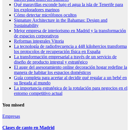
Qué maravillas esconde bajo el agua la isla de Tenerife para
los exploradores marinos
Cómo detectar micrófonos ocultos
Signature Architecture in the Bahamas: Design and
Sustainability
Mejor empresa de interiorismo en Madrid y la transformación
de espacios corporativos
Reformas integrales Vitoria
La tecnología de radiofrecuencia a 448 kilohercios transforma
los protocolos de recuperación física en España
La transformación empresarial a través de un servicio de
diseño de producto integral y estratégico
El auge del asesoramiento online decoración hogar redefine la
manera de habitar los espacios domésticos
Guía completa para acertar al decidir qué regalar a un bebé en
su llegada al mundo
La importancia estratégica de la rotulación para negocios en el
entorno competitivo actual
You missed
Empresas
Clases de canto en Madrid