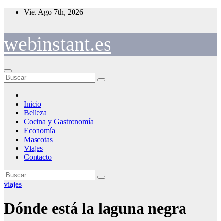
Saltar
Vie. Ago 7th, 2026
al
contenido
webinstant.es
Inicio
Belleza
Cocina y Gastronomía
Economía
Mascotas
Viajes
Contacto
viajes
Dónde está la laguna negra