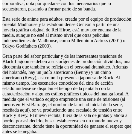
corporativa, opta por quedarse con los mercenarios que lo
secuestraron, pasando a formar parte de su banda.
Esta serie de anime para adultos, creada por el equipo de producción
oriental Madhouse y la estadounidense Geneon a partir de una
novela gráfica original de Rei Hiroe, está muy por encima de la
media, aunque no esté al mismo nivel que otras películas
independientes de Madhouse, como Millennium Actress (2001) o
Tokyo Godfathers (2003).
Gran parte del sabor particular y de las interesantes tensiones de
Black Lagoon se deben a sus orígenes de producción divididos, una
dicotomía que también se refleja en el personal dramático. Además
del holandés, hay un judío-americano (Benny) y un chino-
americano (Revy), así como la presencia japonesa de Rock. Al
mismo tiempo, los escenarios conocidos del cine de acción
estadounidense se disputan el tiempo de la pantalla con la
caracterización y algunos estilos gráficos típicos del manga local. A
medida que el variado equipo emprende una serie de misiones (al
menos en First Barrage, el nombre de la mitad inicial de la serie,
reseñada aquí), se va produciendo una escalada de tensión entre
Rock y Revy. El nuevo recluta, fuera de la sala de juntas y ahora a
bordo, por así decirlo, busca establecerse en un mundo nuevo y
desconcertante, donde tiene la oportunidad de ganarse el respeto que
antes se le negaba.