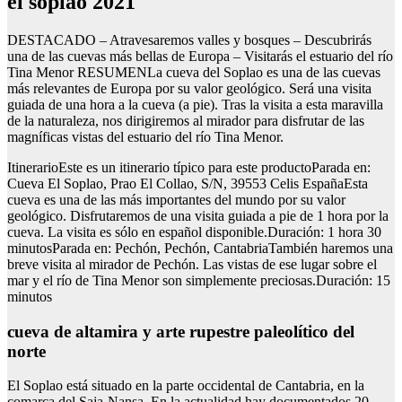
el soplao 2021
DESTACADO – Atravesaremos valles y bosques – Descubrirás
una de las cuevas más bellas de Europa – Visitarás el estuario del río
Tina Menor RESUMENLa cueva del Soplao es una de las cuevas
más relevantes de Europa por su valor geológico. Será una visita
guiada de una hora a la cueva (a pie). Tras la visita a esta maravilla
de la naturaleza, nos dirigiremos al mirador para disfrutar de las
magníficas vistas del estuario del río Tina Menor.
ItinerarioEste es un itinerario típico para este productoParada en:
Cueva El Soplao, Prao El Collao, S/N, 39553 Celis EspañaEsta
cueva es una de las más importantes del mundo por su valor
geológico. Disfrutaremos de una visita guiada a pie de 1 hora por la
cueva. La visita es sólo en español disponible.Duración: 1 hora 30
minutosParada en: Pechón, Pechón, CantabriaTambién haremos una
breve visita al mirador de Pechón. Las vistas de ese lugar sobre el
mar y el río de Tina Menor son simplemente preciosas.Duración: 15
minutos
cueva de altamira y arte rupestre paleolítico del
norte
El Soplao está situado en la parte occidental de Cantabria, en la
comarca del Saja-Nansa. En la actualidad hay documentados 20