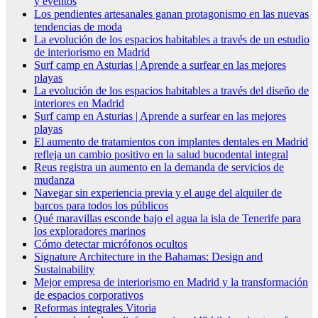
y eventos
Los pendientes artesanales ganan protagonismo en las nuevas
tendencias de moda
La evolución de los espacios habitables a través de un estudio
de interiorismo en Madrid
Surf camp en Asturias | Aprende a surfear en las mejores
playas
La evolución de los espacios habitables a través del diseño de
interiores en Madrid
Surf camp en Asturias | Aprende a surfear en las mejores
playas
El aumento de tratamientos con implantes dentales en Madrid
refleja un cambio positivo en la salud bucodental integral
Reus registra un aumento en la demanda de servicios de
mudanza
Navegar sin experiencia previa y el auge del alquiler de
barcos para todos los públicos
Qué maravillas esconde bajo el agua la isla de Tenerife para
los exploradores marinos
Cómo detectar micrófonos ocultos
Signature Architecture in the Bahamas: Design and
Sustainability
Mejor empresa de interiorismo en Madrid y la transformación
de espacios corporativos
Reformas integrales Vitoria