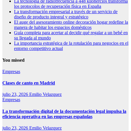
La tecnología de radiofrecuencia a 448 kilohercios transforma
los protocolos de recuperación física en España
La transformación empresarial a través de un servicio de
diseño de producto integral y estratégico
El auge del asesoramiento online decoración hogar redefine la
manera de habitar los espacios domésticos
Guía completa para acertar al decidir qué regalar a un bebé en
su llegada al mundo
La importancia estratégica de la rotulación para negocios en el
entorno competitivo actual
You missed
Empresas
Clases de canto en Madrid
julio 23, 2026
Emilio Velazquez
Empresas
La transformación digital de la documentación legal impulsa la
eficiencia operativa en las empresas españolas
julio 23, 2026
Emilio Velazquez