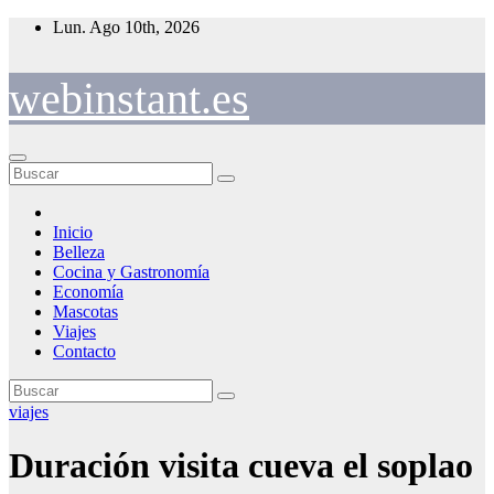
Saltar
Lun. Ago 10th, 2026
al
contenido
webinstant.es
Inicio
Belleza
Cocina y Gastronomía
Economía
Mascotas
Viajes
Contacto
viajes
Duración visita cueva el soplao