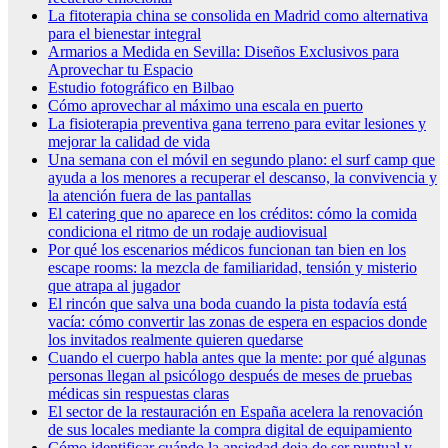
La fitoterapia china se consolida en Madrid como alternativa
para el bienestar integral
Armarios a Medida en Sevilla: Diseños Exclusivos para
Aprovechar tu Espacio
Estudio fotográfico en Bilbao
Cómo aprovechar al máximo una escala en puerto
La fisioterapia preventiva gana terreno para evitar lesiones y
mejorar la calidad de vida
Una semana con el móvil en segundo plano: el surf camp que
ayuda a los menores a recuperar el descanso, la convivencia y
la atención fuera de las pantallas
El catering que no aparece en los créditos: cómo la comida
condiciona el ritmo de un rodaje audiovisual
Por qué los escenarios médicos funcionan tan bien en los
escape rooms: la mezcla de familiaridad, tensión y misterio
que atrapa al jugador
El rincón que salva una boda cuando la pista todavía está
vacía: cómo convertir las zonas de espera en espacios donde
los invitados realmente quieren quedarse
Cuando el cuerpo habla antes que la mente: por qué algunas
personas llegan al psicólogo después de meses de pruebas
médicas sin respuestas claras
El sector de la restauración en España acelera la renovación
de sus locales mediante la compra digital de equipamiento
Cómo identificar cuándo la ansiedad deja de ser puntual y