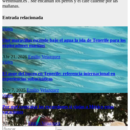
webinstant.es . Me encantan los perros y el café caliente por las
mañanas.
Entrada relacionada
viajes
Qué maravillas esconde bajo el agua la isla de Tenerife para los
exploradores marinos
Abr 21, 2026
Emilio Velazquez
viajes
El auge del buceo en Tenerife: referencia internacional en
experiencias subacuáticas
Nov 7, 2025
Emilio Velazquez
viajes
Por qué contratar las excursiones si viajas a México estas
vacaciones
Abr 26, 2024
Emilio Velazquez