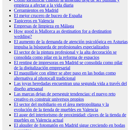
empieza a afectar a la vida diaria
Cerramientos en Madrid
El mejor crucero de buceo de España
Tapiceros en Valencia
Empresas de limpieza en Málaga
How good is Mallorca as destination for a destination
wedding?
El aumento de la demanda de atención psicológica en Asturias
impulsa la búsqueda de profesionales especializados
El sector de la pintura profesional y la alta decoración se
consolida como pilar en la reforma de espacios
El renting de impresoras en Madrid se consolida como pilar
de la digitalización empresarial
El maquillaje con glitter se abre paso en las bodas como
alternativa al photocall tradicional
Las joyas heredadas encuentran una segunda vida a través del
diseño artesanal
Las marcas dejan de perseguir tendencias: el nuevo reto
creativo es construir universos propios
El sector del mobiliario en el área metropolitana y la
evolución de la tienda de muebles en Valencia
El auge del interiorismo de proximidad: claves de la tienda de
muebles en Valencia actual
El alquiler de fotomatón en Madrid sigue creciendo en bodas