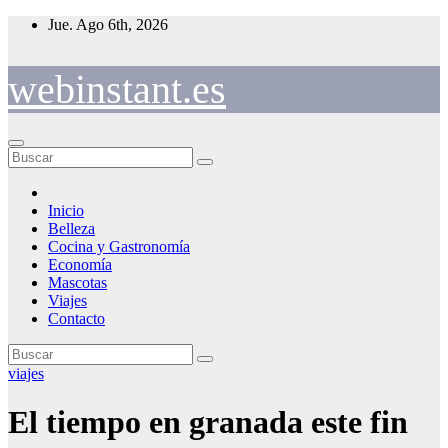
Saltar
Jue. Ago 6th, 2026
al
contenido
webinstant.es
Inicio
Belleza
Cocina y Gastronomía
Economía
Mascotas
Viajes
Contacto
viajes
El tiempo en granada este fin