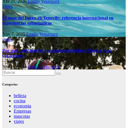
Abr 21, 2026
Emilio Velazquez
viajes
El auge del buceo en Tenerife: referencia internacional en
experiencias subacuáticas
Nov 7, 2025
Emilio Velazquez
viajes
Por qué contratar las excursiones si viajas a México estas
vacaciones
Abr 26, 2024
Emilio Velazquez
Categorías
belleza
cocina
economia
Empresas
mascotas
viajes