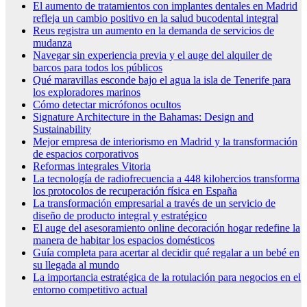
El aumento de tratamientos con implantes dentales en Madrid
refleja un cambio positivo en la salud bucodental integral
Reus registra un aumento en la demanda de servicios de
mudanza
Navegar sin experiencia previa y el auge del alquiler de
barcos para todos los públicos
Qué maravillas esconde bajo el agua la isla de Tenerife para
los exploradores marinos
Cómo detectar micrófonos ocultos
Signature Architecture in the Bahamas: Design and
Sustainability
Mejor empresa de interiorismo en Madrid y la transformación
de espacios corporativos
Reformas integrales Vitoria
La tecnología de radiofrecuencia a 448 kilohercios transforma
los protocolos de recuperación física en España
La transformación empresarial a través de un servicio de
diseño de producto integral y estratégico
El auge del asesoramiento online decoración hogar redefine la
manera de habitar los espacios domésticos
Guía completa para acertar al decidir qué regalar a un bebé en
su llegada al mundo
La importancia estratégica de la rotulación para negocios en el
entorno competitivo actual