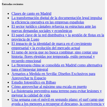
Entradas recientes
Clases de canto en Madrid
La transformación digital de la documentación legal impulsa
la eficiencia operativa en las empresas españolas
El sector jurídico cántabro refuerza su estructura ante las
nuevas demandas sociales y económicas
El papel clave de la red distributiva y la gestión de flotas en la
provincia de Lugo
El impacto de la identidad de marca en el crecimiento
empresarial y la evolución del mercado actual
El ramo de novia que no busca combinar, sino contar una
historia: flores elegidas por temporada, estilo personal y
recuerdo emocional
La fitoterapia china se consolida en Madrid como alternativa
para el bienestar integral
Armarios a Medida en Sevilla: Diseños Exclusivos para
Aprovechar tu Espacio
Estudio fotográfico en Bilbao
Cómo aprovechar al máximo una escala en puerto
La fisioterapia preventiva gana terreno para evitar lesiones y
mejorar la calidad de vida
Una semana con el móvil en segundo plano: el surf camp que
ayuda a los menores a recuperar el descanso, la convivencia y