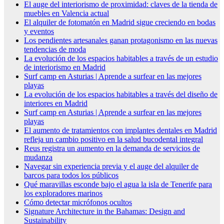
El auge del interiorismo de proximidad: claves de la tienda de
muebles en Valencia actual
El alquiler de fotomatón en Madrid sigue creciendo en bodas
y eventos
Los pendientes artesanales ganan protagonismo en las nuevas
tendencias de moda
La evolución de los espacios habitables a través de un estudio
de interiorismo en Madrid
Surf camp en Asturias | Aprende a surfear en las mejores
playas
La evolución de los espacios habitables a través del diseño de
interiores en Madrid
Surf camp en Asturias | Aprende a surfear en las mejores
playas
El aumento de tratamientos con implantes dentales en Madrid
refleja un cambio positivo en la salud bucodental integral
Reus registra un aumento en la demanda de servicios de
mudanza
Navegar sin experiencia previa y el auge del alquiler de
barcos para todos los públicos
Qué maravillas esconde bajo el agua la isla de Tenerife para
los exploradores marinos
Cómo detectar micrófonos ocultos
Signature Architecture in the Bahamas: Design and
Sustainability