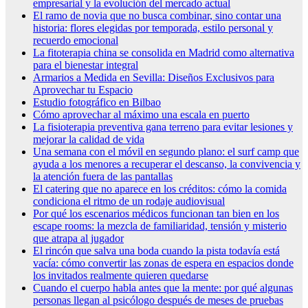
empresarial y la evolución del mercado actual
El ramo de novia que no busca combinar, sino contar una
historia: flores elegidas por temporada, estilo personal y
recuerdo emocional
La fitoterapia china se consolida en Madrid como alternativa
para el bienestar integral
Armarios a Medida en Sevilla: Diseños Exclusivos para
Aprovechar tu Espacio
Estudio fotográfico en Bilbao
Cómo aprovechar al máximo una escala en puerto
La fisioterapia preventiva gana terreno para evitar lesiones y
mejorar la calidad de vida
Una semana con el móvil en segundo plano: el surf camp que
ayuda a los menores a recuperar el descanso, la convivencia y
la atención fuera de las pantallas
El catering que no aparece en los créditos: cómo la comida
condiciona el ritmo de un rodaje audiovisual
Por qué los escenarios médicos funcionan tan bien en los
escape rooms: la mezcla de familiaridad, tensión y misterio
que atrapa al jugador
El rincón que salva una boda cuando la pista todavía está
vacía: cómo convertir las zonas de espera en espacios donde
los invitados realmente quieren quedarse
Cuando el cuerpo habla antes que la mente: por qué algunas
personas llegan al psicólogo después de meses de pruebas