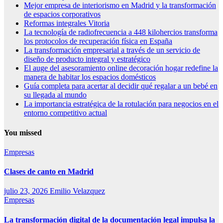
Mejor empresa de interiorismo en Madrid y la transformación
de espacios corporativos
Reformas integrales Vitoria
La tecnología de radiofrecuencia a 448 kilohercios transforma
los protocolos de recuperación física en España
La transformación empresarial a través de un servicio de
diseño de producto integral y estratégico
El auge del asesoramiento online decoración hogar redefine la
manera de habitar los espacios domésticos
Guía completa para acertar al decidir qué regalar a un bebé en
su llegada al mundo
La importancia estratégica de la rotulación para negocios en el
entorno competitivo actual
You missed
Empresas
Clases de canto en Madrid
julio 23, 2026
Emilio Velazquez
Empresas
La transformación digital de la documentación legal impulsa la