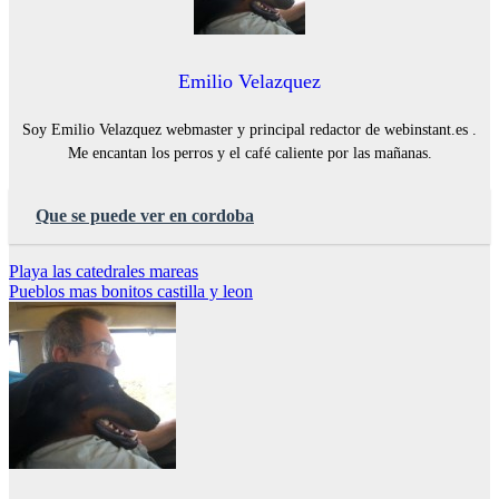
Emilio Velazquez
Soy Emilio Velazquez webmaster y principal redactor de webinstant.es .
Me encantan los perros y el café caliente por las mañanas.
Que se puede ver en cordoba
Navegación
Playa las catedrales mareas
Pueblos mas bonitos castilla y leon
de
entradas