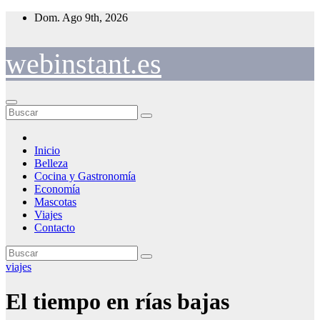
Saltar
Dom. Ago 9th, 2026
al
contenido
webinstant.es
Inicio
Belleza
Cocina y Gastronomía
Economía
Mascotas
Viajes
Contacto
viajes
El tiempo en rías bajas