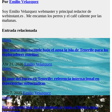
Por
Emilio Velazquez
Soy Emilio Velazquez webmaster y principal redactor de
webinstant.es . Me encantan los perros y el café caliente por las
mañanas.
Entrada relacionada
viajes
Qué maravillas esconde bajo el agua la isla de Tenerife para los
exploradores marinos
Abr 21, 2026
Emilio Velazquez
viajes
El auge del buceo en Tenerife: referencia internacional en
experiencias subacuáticas
Nov 7, 2025
Emilio Velazquez
viajes
Por qué contratar las excursiones si viajas a México estas
vacaciones