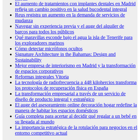
El aumento de tratamientos con implantes dentales en Madrid
refleja un cambio positivo en la salud bucodental integral
Reus registra un aumento en la demanda de servicios de
mudanza
Navegar sin experiencia previa y el auge del alquiler de
barcos para todos los públicos
Qué maravillas esconde bajo el agua la isla de Tenerife para
los exploradores marinos
Cómo detectar micrófonos ocultos
Signature Architecture in the Bahamas: Design and
Sustainability
Mejor empresa de interiorismo en Madrid y la transformación
de espacios corporativos
Reformas integrales Vitoria
La tecnología de radiofrecuencia a 448 kilohercios transforma
los protocolos de recuperación física en España
La transformación empresarial a través de un servicio de
diseño de producto integral y estratégico
El auge del asesoramiento online decoración hogar redefine la
manera de habitar los espacios domésticos
Guía completa para acertar al decidir qué regalar a un bebé en
su llegada al mundo
La importancia estratégica de la rotulación para negocios en el
entorno competitivo actual