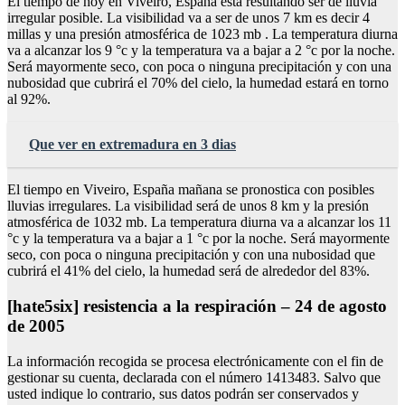
El tiempo de hoy en Viveiro, España está resultando ser de lluvia
irregular posible. La visibilidad va a ser de unos 7 km es decir 4
millas y una presión atmosférica de 1023 mb . La temperatura diurna
va a alcanzar los 9 °c y la temperatura va a bajar a 2 °c por la noche.
Será mayormente seco, con poca o ninguna precipitación y con una
nubosidad que cubrirá el 70% del cielo, la humedad estará en torno
al 92%.
Que ver en extremadura en 3 dias
El tiempo en Viveiro, España mañana se pronostica con posibles
lluvias irregulares. La visibilidad será de unos 8 km y la presión
atmosférica de 1032 mb. La temperatura diurna va a alcanzar los 11
°c y la temperatura va a bajar a 1 °c por la noche. Será mayormente
seco, con poca o ninguna precipitación y con una nubosidad que
cubrirá el 41% del cielo, la humedad será de alrededor del 83%.
[hate5six] resistencia a la respiración – 24 de agosto
de 2005
La información recogida se procesa electrónicamente con el fin de
gestionar su cuenta, declarada con el número 1413483. Salvo que
usted indique lo contrario, sus datos podrán ser conservados y