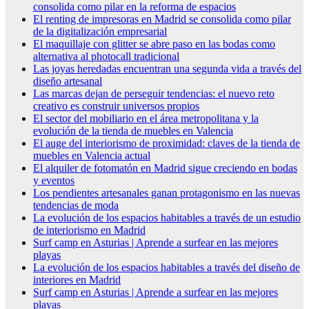
consolida como pilar en la reforma de espacios
El renting de impresoras en Madrid se consolida como pilar
de la digitalización empresarial
El maquillaje con glitter se abre paso en las bodas como
alternativa al photocall tradicional
Las joyas heredadas encuentran una segunda vida a través del
diseño artesanal
Las marcas dejan de perseguir tendencias: el nuevo reto
creativo es construir universos propios
El sector del mobiliario en el área metropolitana y la
evolución de la tienda de muebles en Valencia
El auge del interiorismo de proximidad: claves de la tienda de
muebles en Valencia actual
El alquiler de fotomatón en Madrid sigue creciendo en bodas
y eventos
Los pendientes artesanales ganan protagonismo en las nuevas
tendencias de moda
La evolución de los espacios habitables a través de un estudio
de interiorismo en Madrid
Surf camp en Asturias | Aprende a surfear en las mejores
playas
La evolución de los espacios habitables a través del diseño de
interiores en Madrid
Surf camp en Asturias | Aprende a surfear en las mejores
playas