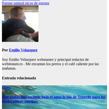
Parque natural picos de europa
de
entradas
Por
Emilio Velazquez
Soy Emilio Velazquez webmaster y principal redactor de
webinstant.es . Me encantan los perros y el café caliente por las
mañanas.
Entrada relacionada
viajes
Qué maravillas esconde bajo el agua la isla de Tenerife para los
exploradores marinos