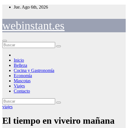
Saltar
Jue. Ago 6th, 2026
al
contenido
webinstant.es
Inicio
Belleza
Cocina y Gastronomía
Economía
Mascotas
Viajes
Contacto
viajes
El tiempo en viveiro mañana