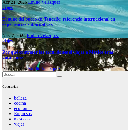
Abr 21, 2026
Emilio Velazquez
viajes
El auge del buceo en Tenerife: referencia internacional en
experiencias subacuáticas
Nov 7, 2025
Emilio Velazquez
viajes
Por qué contratar las excursiones si viajas a México estas
vacaciones
Abr 26, 2024
Emilio Velazquez
Categorías
belleza
cocina
economia
Empresas
mascotas
viajes