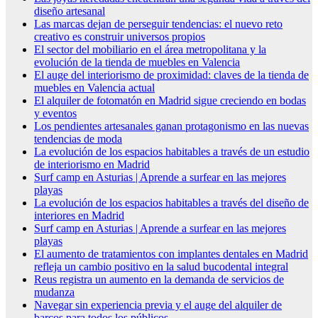
diseño artesanal
Las marcas dejan de perseguir tendencias: el nuevo reto
creativo es construir universos propios
El sector del mobiliario en el área metropolitana y la
evolución de la tienda de muebles en Valencia
El auge del interiorismo de proximidad: claves de la tienda de
muebles en Valencia actual
El alquiler de fotomatón en Madrid sigue creciendo en bodas
y eventos
Los pendientes artesanales ganan protagonismo en las nuevas
tendencias de moda
La evolución de los espacios habitables a través de un estudio
de interiorismo en Madrid
Surf camp en Asturias | Aprende a surfear en las mejores
playas
La evolución de los espacios habitables a través del diseño de
interiores en Madrid
Surf camp en Asturias | Aprende a surfear en las mejores
playas
El aumento de tratamientos con implantes dentales en Madrid
refleja un cambio positivo en la salud bucodental integral
Reus registra un aumento en la demanda de servicios de
mudanza
Navegar sin experiencia previa y el auge del alquiler de
barcos para todos los públicos