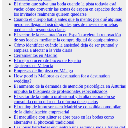
El rincón que salva una boda cuando la pista todavía está
vacía: cómo convertir las zonas de espera en espacios donde
los invitados realmente quieren quedarse
Cuando el cuerpo habla antes que la mente: por qué algunas
personas llegan al psicólogo después de meses de pruebas
médicas sin respuestas claras
El sector de la restauración en España acelera la renovación
de sus locales mediante la compra digital de equipamiento
Cómo identificar cuándo la ansiedad deja de ser puntual y
empieza a afectar a la vida diaria
Cerramientos en Madrid
El mejor crucero de buceo de España
Tapiceros en Valencia
Empresas de limpieza en Málaga
How good is Mallorca as destination for a destination
wedding?
El aumento de la demanda de atención psicológica en Asturias
impulsa la búsqueda de profesionales especializados
El sector de la pintura profesional y la alta decoración se
consolida como pilar en la reforma de espacios
El renting de impresoras en Madrid se consolida como pilar
de la digitalización empresarial
El maquillaje con glitter se abre paso en las bodas como
alternativa al photocall tradicional
Las joyas heredadas encuentran una segunda vida a través del