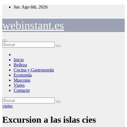
Saltar
Jue. Ago 6th, 2026
al
contenido
webinstant.es
Inicio
Belleza
Cocina y Gastronomía
Economía
Mascotas
Viajes
Contacto
viajes
Excursion a las islas cies