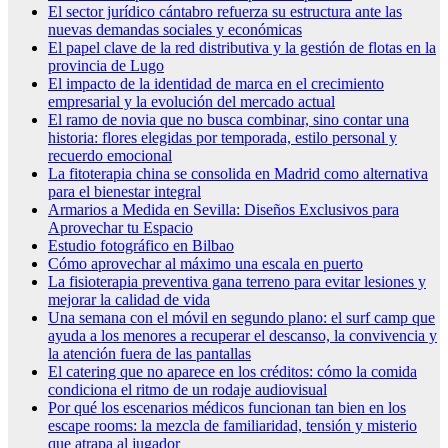
El sector jurídico cántabro refuerza su estructura ante las
nuevas demandas sociales y económicas
El papel clave de la red distributiva y la gestión de flotas en la
provincia de Lugo
El impacto de la identidad de marca en el crecimiento
empresarial y la evolución del mercado actual
El ramo de novia que no busca combinar, sino contar una
historia: flores elegidas por temporada, estilo personal y
recuerdo emocional
La fitoterapia china se consolida en Madrid como alternativa
para el bienestar integral
Armarios a Medida en Sevilla: Diseños Exclusivos para
Aprovechar tu Espacio
Estudio fotográfico en Bilbao
Cómo aprovechar al máximo una escala en puerto
La fisioterapia preventiva gana terreno para evitar lesiones y
mejorar la calidad de vida
Una semana con el móvil en segundo plano: el surf camp que
ayuda a los menores a recuperar el descanso, la convivencia y
la atención fuera de las pantallas
El catering que no aparece en los créditos: cómo la comida
condiciona el ritmo de un rodaje audiovisual
Por qué los escenarios médicos funcionan tan bien en los
escape rooms: la mezcla de familiaridad, tensión y misterio
que atrapa al jugador