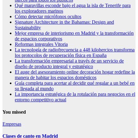
Qué maravillas esconde bajo el agua la isla de Tenerife para
los exploradores marinos
Cómo detectar micrófonos ocultos
Signature Architecture in the Bahamas: Design and
Sustainability
Mejor empresa de interiorismo en Madrid y la transformación
de espacios corporativos
Reformas integrales Vitoria
La tecnología de radiofrecuencia a 448 kilohercios transforma
los protocolos de recuperación física en España
La transformación empresarial a través de un servicio de
diseño de producto integral y estratégico
El auge del asesoramiento online decoración hogar redefine la
manera de habitar los espacios domésticos
Guía completa para acertar al decidir qué regalar a un bebé en
su llegada al mundo
La importancia estratégica de la rotulación para negocios en el
entorno competitivo actual
You missed
Empresas
Clases de canto en Madrid