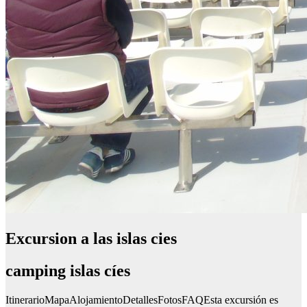
Excursion a las islas cies
camping islas cíes
ItinerarioMapaAlojamientoDetallesFotosFAQEsta excursión es