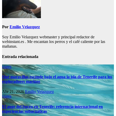
Por
Emilio Velazquez
Soy Emilio Velazquez webmaster y principal redactor de
webinstant.es . Me encantan los perros y el café caliente por las
mañanas.
Entrada relacionada
viajes
Qué maravillas esconde bajo el agua la isla de Tenerife para los
exploradores marinos
Abr 21, 2026
Emilio Velazquez
viajes
El auge del buceo en Tenerife: referencia internacional en
experiencias subacuáticas