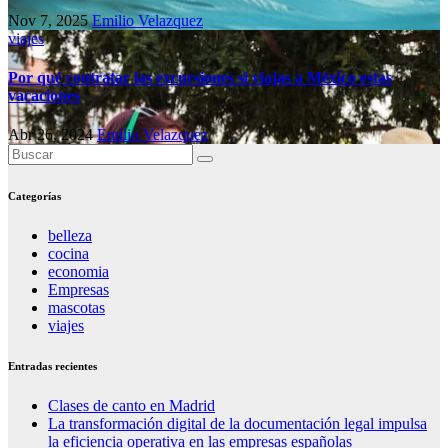
Nov 7, 2025
Emilio Velazquez
viajes
Por qué contratar las excursiones si viajas a México estas
vacaciones
Abr 26, 2024
Emilio Velazquez
Categorías
belleza
cocina
economia
Empresas
mascotas
viajes
Entradas recientes
Clases de canto en Madrid
La transformación digital de la documentación legal impulsa
la eficiencia operativa en las empresas españolas