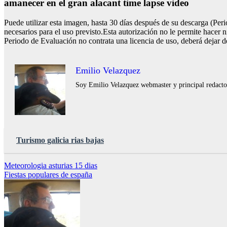
amanecer en el gran alacant time lapse video
Puede utilizar esta imagen, hasta 30 días después de su descarga (Per
necesarios para el uso previsto.Esta autorización no le permite hacer n
Periodo de Evaluación no contrata una licencia de uso, deberá dejar de
Emilio Velazquez
Soy Emilio Velazquez webmaster y principal redactor 
Turismo galicia rias bajas
Navegación
Meteorologia asturias 15 dias
Fiestas populares de españa
de
entradas