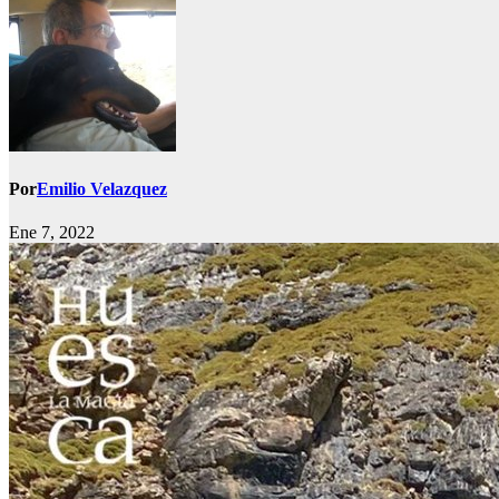
Por
Emilio Velazquez
Ene 7, 2022