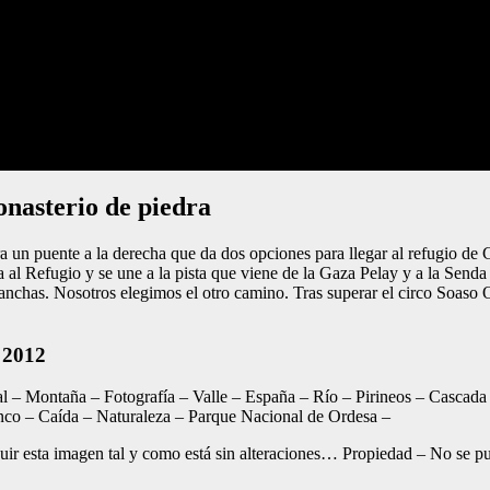
onasterio de piedra
ra un puente a la derecha que da dos opciones para llegar al refugio de
 al Refugio y se une a la pista que viene de la Gaza Pelay y a la Send
alanchas. Nosotros elegimos el otro camino. Tras superar el circo Soaso 
l 2012
al – Montaña – Fotografía – Valle – España – Río – Pirineos – Cascada
co – Caída – Naturaleza – Parque Nacional de Ordesa –
tribuir esta imagen tal y como está sin alteraciones… Propiedad – No se p