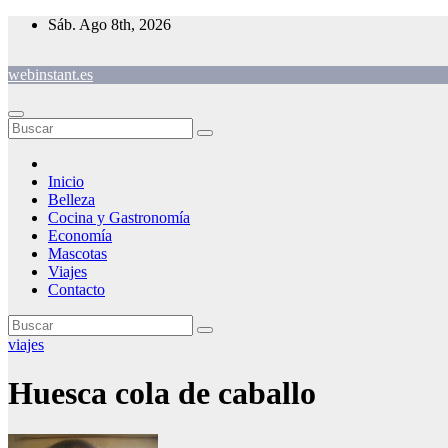
Saltar
Sáb. Ago 8th, 2026
al
contenido
webinstant.es
Inicio
Belleza
Cocina y Gastronomía
Economía
Mascotas
Viajes
Contacto
viajes
Huesca cola de caballo