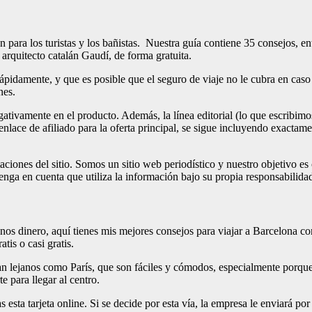
ra los turistas y los bañistas. Nuestra guía contiene 35 consejos, ent
arquitecto catalán Gaudí, de forma gratuita.
ápidamente, y que es posible que el seguro de viaje no le cubra en caso
nes.
gativamente en el producto. Además, la línea editorial (lo que escribi
 enlace de afiliado para la oferta principal, se sigue incluyendo exact
ciones del sitio. Somos un sitio web periodístico y nuestro objetivo es 
tenga en cuenta que utiliza la información bajo su propia responsabilida
nos dinero, aquí tienes mis mejores consejos para viajar a Barcelona c
is o casi gratis.
an lejanos como París, que son fáciles y cómodos, especialmente porque
te para llegar al centro.
esta tarjeta online. Si se decide por esta vía, la empresa le enviará po