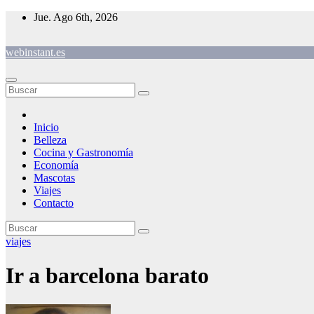
Saltar
Jue. Ago 6th, 2026
al
contenido
webinstant.es
Inicio
Belleza
Cocina y Gastronomía
Economía
Mascotas
Viajes
Contacto
viajes
Ir a barcelona barato