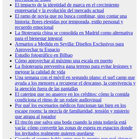
El impacto de la identidad de marca en el crecimiento
empresarial y la evolución del mercado actual
El ramo de novia que no busca combinar, sino contar una
historia: flores elegidas por temporada, estilo personal y
recuerdo emocional
La fitoterapia china se consolida en Madrid como alternativa
para el bienestar integral
Armarios a Medida en Sevilla: Diseños Exclusivos para
Aprovechar tu Espacio
Estudio fotográfico en Bilbao
Cómo aprovechar al máximo una escala en puerto
La fisioterapia preventiva gana terreno para evitar lesiones y
mejorar la calidad de vida
Una semana con el móvil en segundo plano: el surf camp que
ayuda a los menores a recuperar el descanso, la convivencia y
la atención fuera de las pantallas
El catering que no aparece en los créditos: cómo la comida
condiciona el ritmo de un rodaje audiovisual
Por qué los escenarios médicos funcionan tan bien en los
escape rooms: la mezcla de familiaridad, tensión y misterio
que atrapa al jugador
El rincón que salva una boda cuando la pista todavía está
vacía: cómo convertir las zonas de espera en espacios donde
los invitados realmente quieren quedarse
Cuando el cuerpo habla antes que la mente: por qué algunas