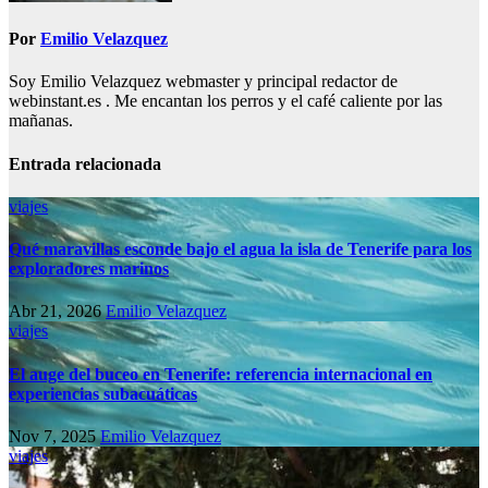
Por
Emilio Velazquez
Soy Emilio Velazquez webmaster y principal redactor de
webinstant.es . Me encantan los perros y el café caliente por las
mañanas.
Entrada relacionada
viajes
Qué maravillas esconde bajo el agua la isla de Tenerife para los
exploradores marinos
Abr 21, 2026
Emilio Velazquez
viajes
El auge del buceo en Tenerife: referencia internacional en
experiencias subacuáticas
Nov 7, 2025
Emilio Velazquez
viajes