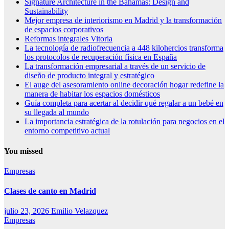
Signature Architecture in the Bahamas: Design and
Sustainability
Mejor empresa de interiorismo en Madrid y la transformación
de espacios corporativos
Reformas integrales Vitoria
La tecnología de radiofrecuencia a 448 kilohercios transforma
los protocolos de recuperación física en España
La transformación empresarial a través de un servicio de
diseño de producto integral y estratégico
El auge del asesoramiento online decoración hogar redefine la
manera de habitar los espacios domésticos
Guía completa para acertar al decidir qué regalar a un bebé en
su llegada al mundo
La importancia estratégica de la rotulación para negocios en el
entorno competitivo actual
You missed
Empresas
Clases de canto en Madrid
julio 23, 2026
Emilio Velazquez
Empresas