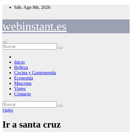
Saltar
Sáb. Ago 8th, 2026
al
contenido
webinstant.es
Inicio
Belleza
Cocina y Gastronomía
Economía
Mascotas
Viajes
Contacto
viajes
Ir a santa cruz