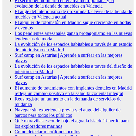
El sector del mobiliario en el área metropolitana y la
evolución de la tienda de muebles en Valencia
El auge del interiorismo de proximidad: claves de la tienda de
muebles en Valencia actual
El alquiler de fotomatón en Madrid sigue creciendo en bodas
y eventos
Los pendientes artesanales ganan protagonismo en las nuevas
tendencias de moda
La evolución de los espacios habitables a través de un estudio
de interiorismo en Madrid
Surf camp en Asturias | Aprende a surfear en las mejores
playas
La evolución de los espacios habitables a través del diseño de
interiores en Madrid
Surf camp en Asturias | Aprende a surfear en las mejores
playas
El aumento de tratamientos con implantes dentales en Madrid
refleja un cambio positivo en la salud bucodental integral
Reus registra un aumento en la demanda de servicios de
mudanza
Navegar sin experiencia previa y el auge del alquiler de
barcos para todos los públicos
Qué maravillas esconde bajo el agua la isla de Tenerife para
los exploradores marinos
Cómo detectar micrófonos ocultos