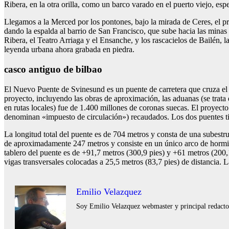
Ribera, en la otra orilla, como un barco varado en el puerto viejo, esp
Llegamos a la Merced por los pontones, bajo la mirada de Ceres, el pr
dando la espalda al barrio de San Francisco, que sube hacia las minas
Ribera, el Teatro Arriaga y el Ensanche, y los rascacielos de Bailén, l
leyenda urbana ahora grabada en piedra.
casco antiguo de bilbao
El Nuevo Puente de Svinesund es un puente de carretera que cruza el I
proyecto, incluyendo las obras de aproximación, las aduanas (se trata 
en rutas locales) fue de 1.400 millones de coronas suecas. El proyecto
denominan «impuesto de circulación») recaudados. Los dos puentes ti
La longitud total del puente es de 704 metros y consta de una subestru
de aproximadamente 247 metros y consiste en un único arco de hormigón
tablero del puente es de +91,7 metros (300,9 pies) y +61 metros (200,1 
vigas transversales colocadas a 25,5 metros (83,7 pies) de distancia. 
Emilio Velazquez
Soy Emilio Velazquez webmaster y principal redactor 