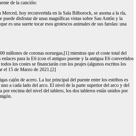
uente de la canción:
a Merced, hoy reconvertida en la Sala Bilborock, se asoma a la ría,
se puede disfrutar de unas magníficas vistas sobre San Antón y la
 que es una suerte tocar esos grotescos animales de sus farolas: una
0 millones de coronas noruegas,[1] mientras que el coste total del
s enlaces para la E6 (con el antiguo puente y la antigua E6 convertidos
odos los costes se financiarán con los peajes (algunos escritos los
ar el 15 de Marzo de 2021.[2]
as cajón de acero. La luz principal del puente entre los estribos es
o a cada lado del arco. El nivel de la parte superior del arco y del
a por encima del nivel del tablero, los dos tableros están unidos por
rmigón.