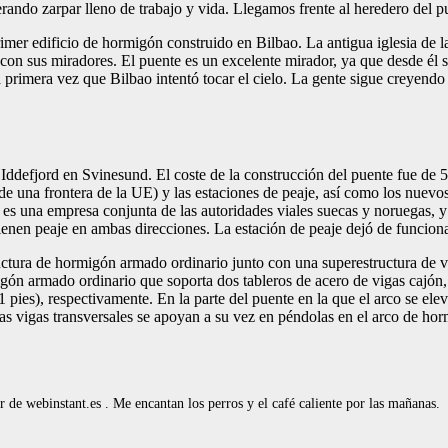
erando zarpar lleno de trabajo y vida. Llegamos frente al heredero del p
imer edificio de hormigón construido en Bilbao. La antigua iglesia de l
 con sus miradores. El puente es un excelente mirador, ya que desde él 
a primera vez que Bilbao intentó tocar el cielo. La gente sigue creyendo
ddefjord en Svinesund. El coste de la construcción del puente fue de 50
de una frontera de la UE) y las estaciones de peaje, así como los nuevo
 es una empresa conjunta de las autoridades viales suecas y noruegas, y t
enen peaje en ambas direcciones. La estación de peaje dejó de funcion
ctura de hormigón armado ordinario junto con una superestructura de vig
 armado ordinario que soporta dos tableros de acero de vigas cajón, un
pies), respectivamente. En la parte del puente en la que el arco se elev
Las vigas transversales se apoyan a su vez en péndolas en el arco de ho
de webinstant.es . Me encantan los perros y el café caliente por las mañanas.