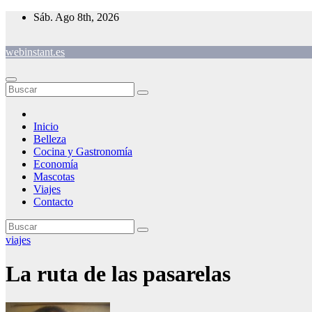
Saltar
Sáb. Ago 8th, 2026
al
contenido
webinstant.es
Inicio
Belleza
Cocina y Gastronomía
Economía
Mascotas
Viajes
Contacto
viajes
La ruta de las pasarelas