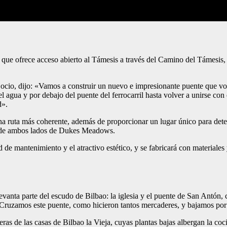
e ofrece acceso abierto al Támesis a través del Camino del Támesis, pe
 ocio, dijo: «Vamos a construir un nuevo e impresionante puente que 
 agua y por debajo del puente del ferrocarril hasta volver a unirse con 
d».
una ruta más coherente, además de proporcionar un lugar único para deten
desde ambos lados de Dukes Meadows.
d de mantenimiento y el atractivo estético, y se fabricará con materiale
 levanta parte del escudo de Bilbao: la iglesia y el puente de San Antón,
o. Cruzamos este puente, como hicieron tantos mercaderes, y bajamos por
s de las casas de Bilbao la Vieja, cuyas plantas bajas albergan la coc