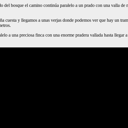
do del bosque el camino continúa paralelo a un prado con una valla de 
a cuesta y llegamos a unas verjas donde podemos ver que hay un tramo 
etros.
lelo a una preciosa finca con una enorme pradera vallada hasta llegar a