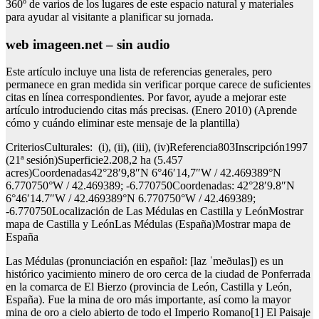
360º de varios de los lugares de este espacio natural y materiales
para ayudar al visitante a planificar su jornada.
web imageen.net – sin audio
Este artículo incluye una lista de referencias generales, pero
permanece en gran medida sin verificar porque carece de suficientes
citas en línea correspondientes. Por favor, ayude a mejorar este
artículo introduciendo citas más precisas. (Enero 2010) (Aprende
cómo y cuándo eliminar este mensaje de la plantilla)
CriteriosCulturales: (i), (ii), (iii), (iv)Referencia803Inscripción1997
(21ª sesión)Superficie2.208,2 ha (5.457
acres)Coordenadas42°28′9,8″N 6°46′14,7″W / 42.469389°N
6.770750°W / 42.469389; -6.770750Coordenadas: 42°28′9.8″N
6°46′14.7″W / 42.469389°N 6.770750°W / 42.469389;
-6.770750Localización de Las Médulas en Castilla y LeónMostrar
mapa de Castilla y LeónLas Médulas (España)Mostrar mapa de
España
Las Médulas (pronunciación en español: [laz ˈmeðulas]) es un
histórico yacimiento minero de oro cerca de la ciudad de Ponferrada
en la comarca de El Bierzo (provincia de León, Castilla y León,
España). Fue la mina de oro más importante, así como la mayor
mina de oro a cielo abierto de todo el Imperio Romano[1] El Paisaje