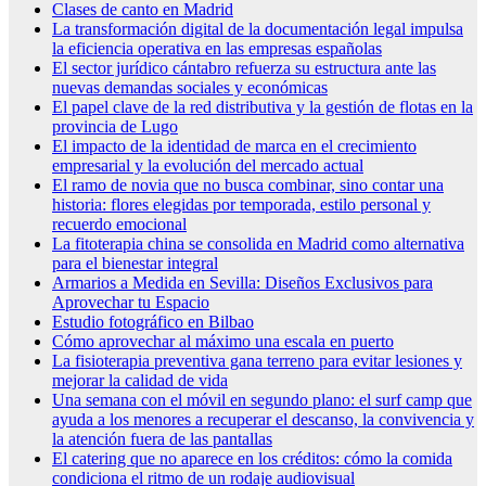
Clases de canto en Madrid
La transformación digital de la documentación legal impulsa
la eficiencia operativa en las empresas españolas
El sector jurídico cántabro refuerza su estructura ante las
nuevas demandas sociales y económicas
El papel clave de la red distributiva y la gestión de flotas en la
provincia de Lugo
El impacto de la identidad de marca en el crecimiento
empresarial y la evolución del mercado actual
El ramo de novia que no busca combinar, sino contar una
historia: flores elegidas por temporada, estilo personal y
recuerdo emocional
La fitoterapia china se consolida en Madrid como alternativa
para el bienestar integral
Armarios a Medida en Sevilla: Diseños Exclusivos para
Aprovechar tu Espacio
Estudio fotográfico en Bilbao
Cómo aprovechar al máximo una escala en puerto
La fisioterapia preventiva gana terreno para evitar lesiones y
mejorar la calidad de vida
Una semana con el móvil en segundo plano: el surf camp que
ayuda a los menores a recuperar el descanso, la convivencia y
la atención fuera de las pantallas
El catering que no aparece en los créditos: cómo la comida
condiciona el ritmo de un rodaje audiovisual