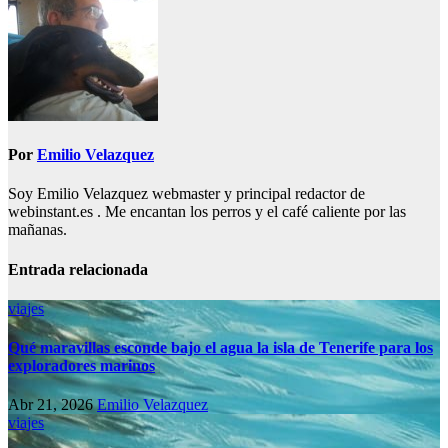
entradas
Por
Emilio Velazquez
Soy Emilio Velazquez webmaster y principal redactor de
webinstant.es . Me encantan los perros y el café caliente por las
mañanas.
Entrada relacionada
viajes
Qué maravillas esconde bajo el agua la isla de Tenerife para los
exploradores marinos
Abr 21, 2026
Emilio Velazquez
viajes