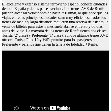
El excelente y extenso sistema ferroviario español conecta ciudades
de toda España y de los países vecinos. Los trenes AVE de Renfe
pueden alcanzar velocidades de hasta 350 km/h, lo que hace que los
viajes entre las principales ciudades sean muy eficientes. Todos los
trenes de media y larga distancia requieren una reserva de asiento; la
venta de billetes para estos trenes suele abrirse entre 30 y 60 días
antes del viaje. La mayoría de los trenes de Renfe tienen dos clases:
Turista (2ª clase) y Preferente (1ª clase), aunque algunos trenes AVE
ofrecen Turista Plus. Hay WiFi gratuito para los pasajeros de
Preferente y para los que tienen la tarjeta de fidelidad +Renfe.