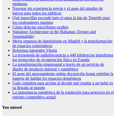
mudanza
Navegar sin experiencia previa y el auge del alquiler de
barcos para todos los públicos
Qué maravillas esconde bajo el agua la isla de Tenerife para
los exploradores marinos
Cómo detectar micrófonos ocultos
Signature Architecture in the Bahamas: Design and
Sustainability
Mejor empresa de interiorismo en Madrid y la transformación
de espacios corporativos
Reformas integrales Vitoria
La tecnología de radiofrecuencia a 448 kilohercios transforma
los protocolos de recuperación física en España
La transformación empresarial a través de un servicio de
diseño de producto integral y estratégico
El auge del asesoramiento online decoración hogar redefine la
manera de habitar los espacios domésticos
Guía completa para acertar al decidir qué regalar a un bebé en
su llegada al mundo
La importancia estratégica de la rotulación para negocios en el
entorno competitivo actual
You missed