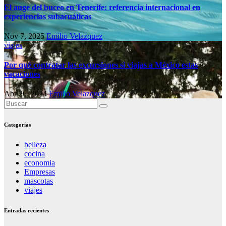
El auge del buceo en Tenerife: referencia internacional en
experiencias subacuáticas
Nov 7, 2025
Emilio Velazquez
viajes
Por qué contratar las excursiones si viajas a México estas
vacaciones
Abr 26, 2024
Emilio Velazquez
Categorías
belleza
cocina
economia
Empresas
mascotas
viajes
Entradas recientes