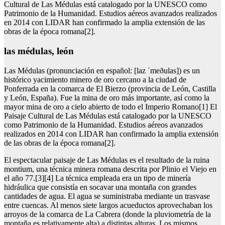
Cultural de Las Médulas está catalogado por la UNESCO como
Patrimonio de la Humanidad. Estudios aéreos avanzados realizados
en 2014 con LIDAR han confirmado la amplia extensión de las
obras de la época romana[2].
las médulas, león
Las Médulas (pronunciación en español: [laz ˈmeðulas]) es un
histórico yacimiento minero de oro cercano a la ciudad de
Ponferrada en la comarca de El Bierzo (provincia de León, Castilla
y León, España). Fue la mina de oro más importante, así como la
mayor mina de oro a cielo abierto de todo el Imperio Romano[1] El
Paisaje Cultural de Las Médulas está catalogado por la UNESCO
como Patrimonio de la Humanidad. Estudios aéreos avanzados
realizados en 2014 con LIDAR han confirmado la amplia extensión
de las obras de la época romana[2].
El espectacular paisaje de Las Médulas es el resultado de la ruina
montium, una técnica minera romana descrita por Plinio el Viejo en
el año 77.[3][4] La técnica empleada era un tipo de minería
hidráulica que consistía en socavar una montaña con grandes
cantidades de agua. El agua se suministraba mediante un trasvase
entre cuencas. Al menos siete largos acueductos aprovechaban los
arroyos de la comarca de La Cabrera (donde la pluviometría de la
montaña es relativamente alta) a distintas alturas. Los mismos