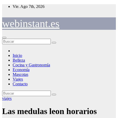
Saltar
Vie. Ago 7th, 2026
al
contenido
webinstant.es
Inicio
Belleza
Cocina y Gastronomía
Economía
Mascotas
Viajes
Contacto
viajes
Las medulas leon horarios