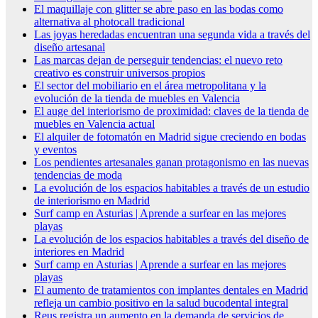
El maquillaje con glitter se abre paso en las bodas como
alternativa al photocall tradicional
Las joyas heredadas encuentran una segunda vida a través del
diseño artesanal
Las marcas dejan de perseguir tendencias: el nuevo reto
creativo es construir universos propios
El sector del mobiliario en el área metropolitana y la
evolución de la tienda de muebles en Valencia
El auge del interiorismo de proximidad: claves de la tienda de
muebles en Valencia actual
El alquiler de fotomatón en Madrid sigue creciendo en bodas
y eventos
Los pendientes artesanales ganan protagonismo en las nuevas
tendencias de moda
La evolución de los espacios habitables a través de un estudio
de interiorismo en Madrid
Surf camp en Asturias | Aprende a surfear en las mejores
playas
La evolución de los espacios habitables a través del diseño de
interiores en Madrid
Surf camp en Asturias | Aprende a surfear en las mejores
playas
El aumento de tratamientos con implantes dentales en Madrid
refleja un cambio positivo en la salud bucodental integral
Reus registra un aumento en la demanda de servicios de