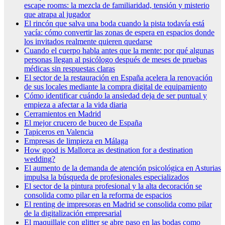
escape rooms: la mezcla de familiaridad, tensión y misterio
que atrapa al jugador
El rincón que salva una boda cuando la pista todavía está
vacía: cómo convertir las zonas de espera en espacios donde
los invitados realmente quieren quedarse
Cuando el cuerpo habla antes que la mente: por qué algunas
personas llegan al psicólogo después de meses de pruebas
médicas sin respuestas claras
El sector de la restauración en España acelera la renovación
de sus locales mediante la compra digital de equipamiento
Cómo identificar cuándo la ansiedad deja de ser puntual y
empieza a afectar a la vida diaria
Cerramientos en Madrid
El mejor crucero de buceo de España
Tapiceros en Valencia
Empresas de limpieza en Málaga
How good is Mallorca as destination for a destination
wedding?
El aumento de la demanda de atención psicológica en Asturias
impulsa la búsqueda de profesionales especializados
El sector de la pintura profesional y la alta decoración se
consolida como pilar en la reforma de espacios
El renting de impresoras en Madrid se consolida como pilar
de la digitalización empresarial
El maquillaje con glitter se abre paso en las bodas como