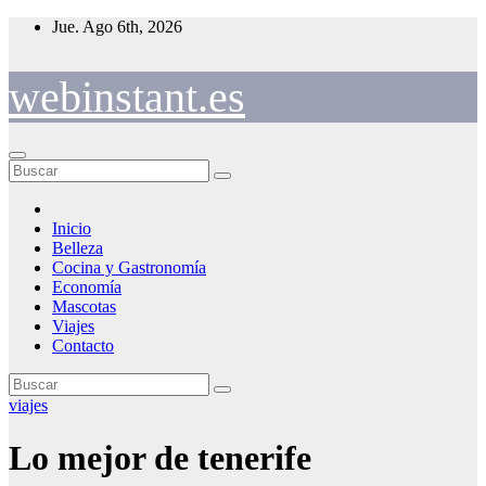
Saltar
Jue. Ago 6th, 2026
al
contenido
webinstant.es
Inicio
Belleza
Cocina y Gastronomía
Economía
Mascotas
Viajes
Contacto
viajes
Lo mejor de tenerife