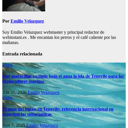
Por
Emilio Velazquez
Soy Emilio Velazquez webmaster y principal redactor de
webinstant.es . Me encantan los perros y el café caliente por las
mañanas.
Entrada relacionada
viajes
Qué maravillas esconde bajo el agua la isla de Tenerife para los
exploradores marinos
Abr 21, 2026
Emilio Velazquez
viajes
El auge del buceo en Tenerife: referencia internacional en
experiencias subacuáticas
Nov 7, 2025
Emilio Velazquez