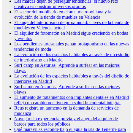
Las marcas dejan de perseguir tendencias: el nuevo reto
creativo es construir universos propios
El sector del mobiliario en el área metropolitana y la
evolución de la tienda de muebles en Valencia
El auge del interiorismo de proximidad: claves de la tienda de
muebles en Valencia actual
El alquiler de fotomatón en Madrid sigue creciendo en bodas
y eventos
Los pendientes artesanales ganan protagonismo en las nuevas
tendencias de moda
La evolución de los espacios habitables a través de un estudio
de interiorismo en Madrid
Surf camp en Asturias | Aprende a surfear en las mejores
playas
La evolución de los espacios habitables a través del diseño de
interiores en Madrid
Surf camp en Asturias | Aprende a surfear en las mejores
playas
El aumento de tratamientos con implantes dentales en Madrid
refleja un cambio positivo en la salud bucodental integral
Reus registra un aumento en la demanda de servicios de
mudanza
Navegar sin experiencia previa y el auge del alquiler de
barcos para todos los públicos
Qué maravillas esconde bajo el agua la isla de Tenerife para