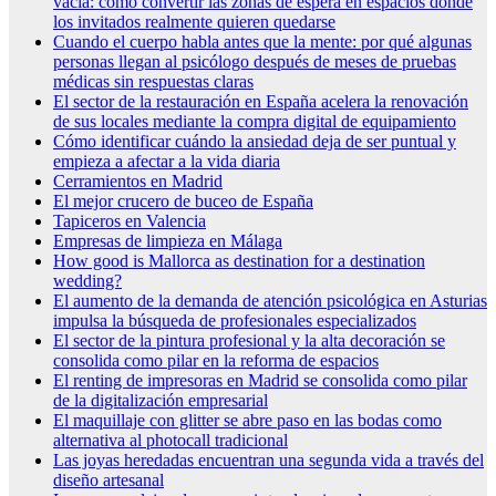
vacía: cómo convertir las zonas de espera en espacios donde
los invitados realmente quieren quedarse
Cuando el cuerpo habla antes que la mente: por qué algunas
personas llegan al psicólogo después de meses de pruebas
médicas sin respuestas claras
El sector de la restauración en España acelera la renovación
de sus locales mediante la compra digital de equipamiento
Cómo identificar cuándo la ansiedad deja de ser puntual y
empieza a afectar a la vida diaria
Cerramientos en Madrid
El mejor crucero de buceo de España
Tapiceros en Valencia
Empresas de limpieza en Málaga
How good is Mallorca as destination for a destination
wedding?
El aumento de la demanda de atención psicológica en Asturias
impulsa la búsqueda de profesionales especializados
El sector de la pintura profesional y la alta decoración se
consolida como pilar en la reforma de espacios
El renting de impresoras en Madrid se consolida como pilar
de la digitalización empresarial
El maquillaje con glitter se abre paso en las bodas como
alternativa al photocall tradicional
Las joyas heredadas encuentran una segunda vida a través del
diseño artesanal