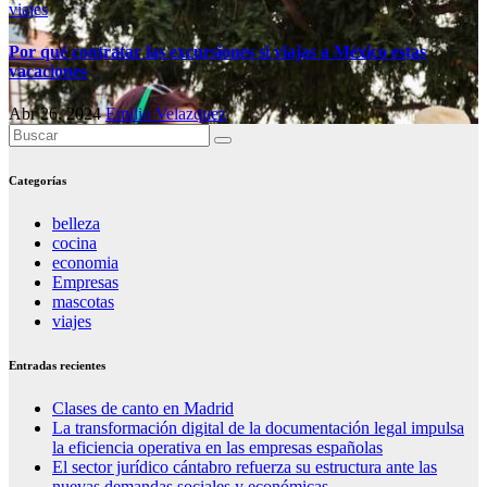
viajes
Por qué contratar las excursiones si viajas a México estas
vacaciones
Abr 26, 2024
Emilio Velazquez
Categorías
belleza
cocina
economia
Empresas
mascotas
viajes
Entradas recientes
Clases de canto en Madrid
La transformación digital de la documentación legal impulsa
la eficiencia operativa en las empresas españolas
El sector jurídico cántabro refuerza su estructura ante las
nuevas demandas sociales y económicas