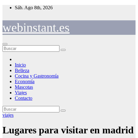
Saltar
Sáb. Ago 8th, 2026
al
contenido
webinstant.es
Inicio
Belleza
Cocina y Gastronomía
Economía
Mascotas
Viajes
Contacto
viajes
Lugares para visitar en madrid