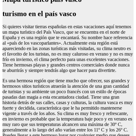
turismo en el país vasco
Si quieres visitar tierras españolas en estas vacaciones aquí tenemos
un mapa turístico del País Vasco, que se encuentra en el norte de
España y es una región que te encantará. Su nombre hace referencia
al «país de los vascoparlantes». Actualmente esta región está
apareciendo en las zonas turísticas más visitadas, su clima neutro es
el favorito de los turistas, no es muy caluroso en verano y no es muy
frío en invierno, el clima perfecto para unas excelentes vacaciones.
Tiene hermosas playas y grandes centros comerciales donde nunca
te aburrirás y siempre tendrás algo que hacer para divertirte.
Es una hermosa región que tiene mucho que ofrecer, sus grandes y
hermosos sitios turísticos atraerán la atención de una gran cantidad
de turistas y su ambiente un poco francés con un estilo de épocas
pasadas dan magia a esta encantadora ciudad. Tiene una gran
historia detrás de sus calles, casas y culturas, la cultura vasca es muy
fuerte y decidida, característica que le ha permitido mantenerse
vigente a través de los años. Su clima es muy fresco y refrescante,
en invierno es probable que la temperatura baje poco y en verano es
muy raro que sus temperaturas alcancen una máxima de 30º C,
generalmente a lo largo del año varían entre los 11º C y los 26º C.
Puedes llegar a este hermoso lugar por cualquier medio que desees