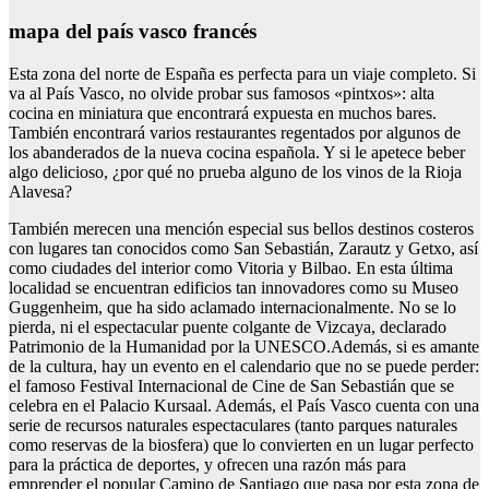
mapa del país vasco francés
Esta zona del norte de España es perfecta para un viaje completo. Si
va al País Vasco, no olvide probar sus famosos «pintxos»: alta
cocina en miniatura que encontrará expuesta en muchos bares.
También encontrará varios restaurantes regentados por algunos de
los abanderados de la nueva cocina española. Y si le apetece beber
algo delicioso, ¿por qué no prueba alguno de los vinos de la Rioja
Alavesa?
También merecen una mención especial sus bellos destinos costeros
con lugares tan conocidos como San Sebastián, Zarautz y Getxo, así
como ciudades del interior como Vitoria y Bilbao. En esta última
localidad se encuentran edificios tan innovadores como su Museo
Guggenheim, que ha sido aclamado internacionalmente. No se lo
pierda, ni el espectacular puente colgante de Vizcaya, declarado
Patrimonio de la Humanidad por la UNESCO.Además, si es amante
de la cultura, hay un evento en el calendario que no se puede perder:
el famoso Festival Internacional de Cine de San Sebastián que se
celebra en el Palacio Kursaal. Además, el País Vasco cuenta con una
serie de recursos naturales espectaculares (tanto parques naturales
como reservas de la biosfera) que lo convierten en un lugar perfecto
para la práctica de deportes, y ofrecen una razón más para
emprender el popular Camino de Santiago que pasa por esta zona de