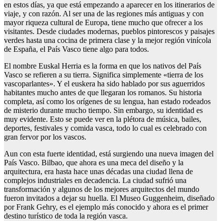
en estos días, ya que está empezando a aparecer en los itinerarios de
viaje, y con razón. Al ser una de las regiones más antiguas y con
mayor riqueza cultural de Europa, tiene mucho que ofrecer a los
visitantes. Desde ciudades modernas, pueblos pintorescos y paisajes
verdes hasta una cocina de primera clase y la mejor región vinícola
de España, el País Vasco tiene algo para todos.
El nombre Euskal Herria es la forma en que los nativos del País
Vasco se refieren a su tierra. Significa simplemente «tierra de los
vascoparlantes». Y el euskera ha sido hablado por sus aguerridos
habitantes mucho antes de que llegaran los romanos. Su historia
completa, así como los orígenes de su lengua, han estado rodeados
de misterio durante mucho tiempo. Sin embargo, su identidad es
muy evidente. Esto se puede ver en la plétora de música, bailes,
deportes, festivales y comida vasca, todo lo cual es celebrado con
gran fervor por los vascos.
Aun con esta fuerte identidad, está surgiendo una nueva imagen del
País Vasco. Bilbao, que ahora es una meca del diseño y la
arquitectura, era hasta hace unas décadas una ciudad llena de
complejos industriales en decadencia. La ciudad sufrió una
transformación y algunos de los mejores arquitectos del mundo
fueron invitados a dejar su huella. El Museo Guggenheim, diseñado
por Frank Gehry, es el ejemplo más conocido y ahora es el primer
destino turístico de toda la región vasca.