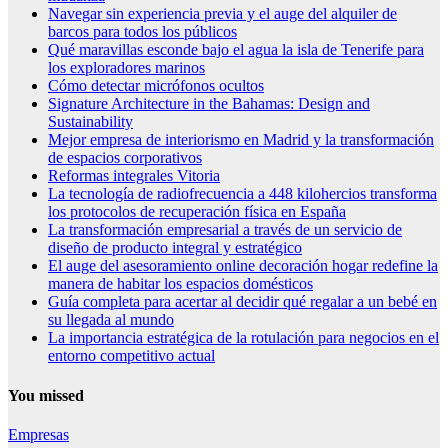
Navegar sin experiencia previa y el auge del alquiler de
barcos para todos los públicos
Qué maravillas esconde bajo el agua la isla de Tenerife para
los exploradores marinos
Cómo detectar micrófonos ocultos
Signature Architecture in the Bahamas: Design and
Sustainability
Mejor empresa de interiorismo en Madrid y la transformación
de espacios corporativos
Reformas integrales Vitoria
La tecnología de radiofrecuencia a 448 kilohercios transforma
los protocolos de recuperación física en España
La transformación empresarial a través de un servicio de
diseño de producto integral y estratégico
El auge del asesoramiento online decoración hogar redefine la
manera de habitar los espacios domésticos
Guía completa para acertar al decidir qué regalar a un bebé en
su llegada al mundo
La importancia estratégica de la rotulación para negocios en el
entorno competitivo actual
You missed
Empresas