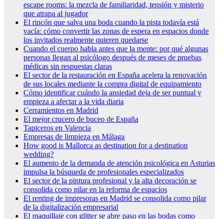
escape rooms: la mezcla de familiaridad, tensión y misterio
que atrapa al jugador
El rincón que salva una boda cuando la pista todavía está
vacía: cómo convertir las zonas de espera en espacios donde
los invitados realmente quieren quedarse
Cuando el cuerpo habla antes que la mente: por qué algunas
personas llegan al psicólogo después de meses de pruebas
médicas sin respuestas claras
El sector de la restauración en España acelera la renovación
de sus locales mediante la compra digital de equipamiento
Cómo identificar cuándo la ansiedad deja de ser puntual y
empieza a afectar a la vida diaria
Cerramientos en Madrid
El mejor crucero de buceo de España
Tapiceros en Valencia
Empresas de limpieza en Málaga
How good is Mallorca as destination for a destination
wedding?
El aumento de la demanda de atención psicológica en Asturias
impulsa la búsqueda de profesionales especializados
El sector de la pintura profesional y la alta decoración se
consolida como pilar en la reforma de espacios
El renting de impresoras en Madrid se consolida como pilar
de la digitalización empresarial
El maquillaje con glitter se abre paso en las bodas como