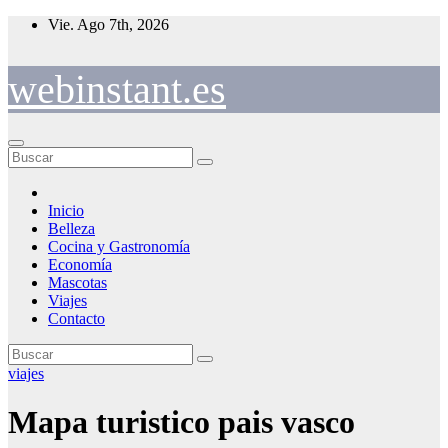
Saltar
Vie. Ago 7th, 2026
al
contenido
webinstant.es
Inicio
Belleza
Cocina y Gastronomía
Economía
Mascotas
Viajes
Contacto
viajes
Mapa turistico pais vasco