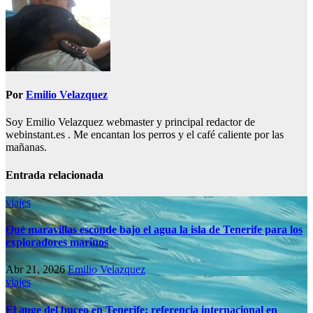
Por
Emilio Velazquez
Soy Emilio Velazquez webmaster y principal redactor de
webinstant.es . Me encantan los perros y el café caliente por las
mañanas.
Entrada relacionada
viajes
Qué maravillas esconde bajo el agua la isla de Tenerife para los
exploradores marinos
Abr 21, 2026
Emilio Velazquez
viajes
El auge del buceo en Tenerife: referencia internacional en