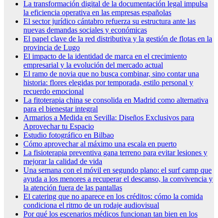
La transformación digital de la documentación legal impulsa
la eficiencia operativa en las empresas españolas
El sector jurídico cántabro refuerza su estructura ante las
nuevas demandas sociales y económicas
El papel clave de la red distributiva y la gestión de flotas en la
provincia de Lugo
El impacto de la identidad de marca en el crecimiento
empresarial y la evolución del mercado actual
El ramo de novia que no busca combinar, sino contar una
historia: flores elegidas por temporada, estilo personal y
recuerdo emocional
La fitoterapia china se consolida en Madrid como alternativa
para el bienestar integral
Armarios a Medida en Sevilla: Diseños Exclusivos para
Aprovechar tu Espacio
Estudio fotográfico en Bilbao
Cómo aprovechar al máximo una escala en puerto
La fisioterapia preventiva gana terreno para evitar lesiones y
mejorar la calidad de vida
Una semana con el móvil en segundo plano: el surf camp que
ayuda a los menores a recuperar el descanso, la convivencia y
la atención fuera de las pantallas
El catering que no aparece en los créditos: cómo la comida
condiciona el ritmo de un rodaje audiovisual
Por qué los escenarios médicos funcionan tan bien en los