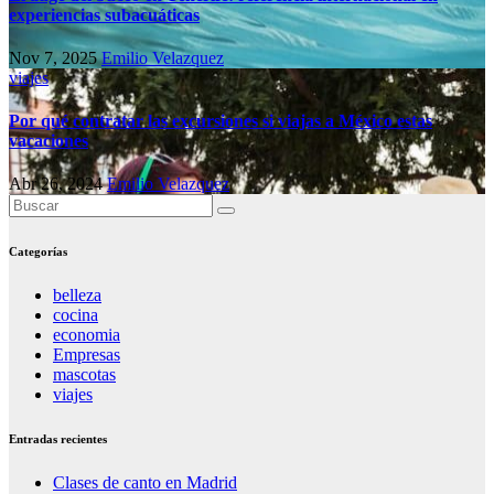
experiencias subacuáticas
Nov 7, 2025
Emilio Velazquez
viajes
Por qué contratar las excursiones si viajas a México estas
vacaciones
Abr 26, 2024
Emilio Velazquez
Categorías
belleza
cocina
economia
Empresas
mascotas
viajes
Entradas recientes
Clases de canto en Madrid