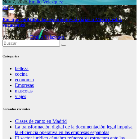
Nov 7, 2025
Emilio Velazquez
viajes
Por qué contratar las excursiones si viajas a México estas
vacaciones
Abr 26, 2024
Emilio Velazquez
Categorías
belleza
cocina
economia
Empresas
mascotas
viajes
Entradas recientes
Clases de canto en Madrid
La transformación digital de la documentación legal impulsa
la eficiencia operativa en las empresas españolas
El sector jurídico cántabro refuerza su estructura ante las