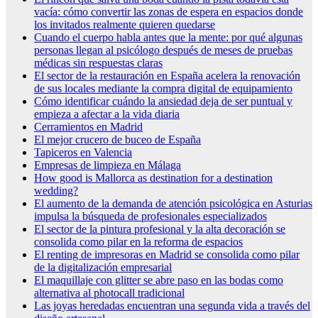
vacía: cómo convertir las zonas de espera en espacios donde
los invitados realmente quieren quedarse
Cuando el cuerpo habla antes que la mente: por qué algunas
personas llegan al psicólogo después de meses de pruebas
médicas sin respuestas claras
El sector de la restauración en España acelera la renovación
de sus locales mediante la compra digital de equipamiento
Cómo identificar cuándo la ansiedad deja de ser puntual y
empieza a afectar a la vida diaria
Cerramientos en Madrid
El mejor crucero de buceo de España
Tapiceros en Valencia
Empresas de limpieza en Málaga
How good is Mallorca as destination for a destination
wedding?
El aumento de la demanda de atención psicológica en Asturias
impulsa la búsqueda de profesionales especializados
El sector de la pintura profesional y la alta decoración se
consolida como pilar en la reforma de espacios
El renting de impresoras en Madrid se consolida como pilar
de la digitalización empresarial
El maquillaje con glitter se abre paso en las bodas como
alternativa al photocall tradicional
Las joyas heredadas encuentran una segunda vida a través del