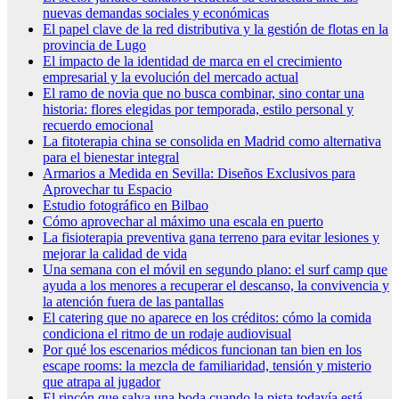
nuevas demandas sociales y económicas
El papel clave de la red distributiva y la gestión de flotas en la
provincia de Lugo
El impacto de la identidad de marca en el crecimiento
empresarial y la evolución del mercado actual
El ramo de novia que no busca combinar, sino contar una
historia: flores elegidas por temporada, estilo personal y
recuerdo emocional
La fitoterapia china se consolida en Madrid como alternativa
para el bienestar integral
Armarios a Medida en Sevilla: Diseños Exclusivos para
Aprovechar tu Espacio
Estudio fotográfico en Bilbao
Cómo aprovechar al máximo una escala en puerto
La fisioterapia preventiva gana terreno para evitar lesiones y
mejorar la calidad de vida
Una semana con el móvil en segundo plano: el surf camp que
ayuda a los menores a recuperar el descanso, la convivencia y
la atención fuera de las pantallas
El catering que no aparece en los créditos: cómo la comida
condiciona el ritmo de un rodaje audiovisual
Por qué los escenarios médicos funcionan tan bien en los
escape rooms: la mezcla de familiaridad, tensión y misterio
que atrapa al jugador
El rincón que salva una boda cuando la pista todavía está