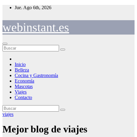
Saltar
Jue. Ago 6th, 2026
al
contenido
webinstant.es
Inicio
Belleza
Cocina y Gastronomía
Economía
Mascotas
Viajes
Contacto
viajes
Mejor blog de viajes