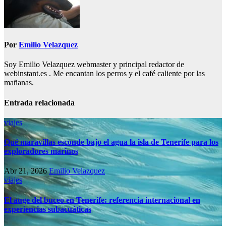
Por
Emilio Velazquez
Soy Emilio Velazquez webmaster y principal redactor de
webinstant.es . Me encantan los perros y el café caliente por las
mañanas.
Entrada relacionada
viajes
Qué maravillas esconde bajo el agua la isla de Tenerife para los
exploradores marinos
Abr 21, 2026
Emilio Velazquez
viajes
El auge del buceo en Tenerife: referencia internacional en
experiencias subacuáticas