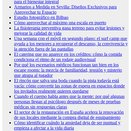
para el bienestar integral
Armarios a Medida en Sevilla: Diseños Exclusivos para
Aprovechar tu Espacio
Estudio fotográfico en Bilbao
Cómo aprovechar al máximo una escala en puerto
La fisioterapia preventiva gana terreno para evitar lesiones y
mejorar la calidad de vida
Una semana con el móvil en segundo plano: el surf camp que
ayuda a los menores a recuperar el descanso, la convivencia y
la atención fuera de las pantallas
El catering que no aparece en los créditos: cómo la comida
condiciona el ritmo de un rodaje audiovisual
Por qué los escenarios médicos funcionan tan bien en los
escape rooms: la mezcla de familiaridad, tensión y misterio
que atrapa al jugador
El rincón que salva una boda cuando la pista todavía está
vacía: cómo convertir las zonas de espera en espacios donde
los invitados realmente quieren quedarse
Cuando el cuerpo habla antes que la mente: por qué algunas
personas llegan al psicólogo después de meses de pruebas
médicas sin respuestas claras
El sector de la restauración en España acelera la renovación
de sus locales mediante la compra digital de equipamiento
Cómo identificar cuándo la ansiedad deja de ser puntual y
empieza a afectar a la vida diaria