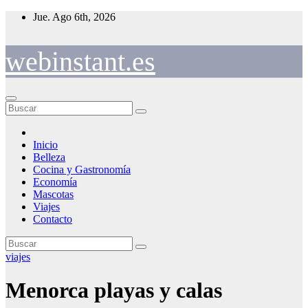
Saltar
Jue. Ago 6th, 2026
al
contenido
webinstant.es
Inicio
Belleza
Cocina y Gastronomía
Economía
Mascotas
Viajes
Contacto
viajes
Menorca playas y calas