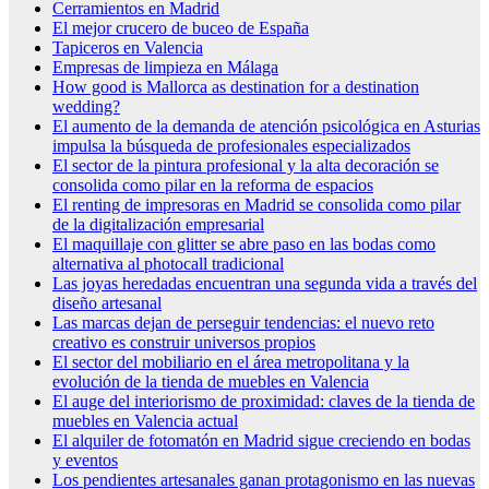
Cerramientos en Madrid
El mejor crucero de buceo de España
Tapiceros en Valencia
Empresas de limpieza en Málaga
How good is Mallorca as destination for a destination
wedding?
El aumento de la demanda de atención psicológica en Asturias
impulsa la búsqueda de profesionales especializados
El sector de la pintura profesional y la alta decoración se
consolida como pilar en la reforma de espacios
El renting de impresoras en Madrid se consolida como pilar
de la digitalización empresarial
El maquillaje con glitter se abre paso en las bodas como
alternativa al photocall tradicional
Las joyas heredadas encuentran una segunda vida a través del
diseño artesanal
Las marcas dejan de perseguir tendencias: el nuevo reto
creativo es construir universos propios
El sector del mobiliario en el área metropolitana y la
evolución de la tienda de muebles en Valencia
El auge del interiorismo de proximidad: claves de la tienda de
muebles en Valencia actual
El alquiler de fotomatón en Madrid sigue creciendo en bodas
y eventos
Los pendientes artesanales ganan protagonismo en las nuevas