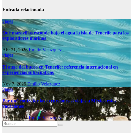
Entrada relacionada
viajes
Qué maravillas esconde bajo el agua la isla de Tenerife para los
exploradores marinos
Abr 21, 2026
Emilio Velazquez
viajes
El auge del buceo en Tenerife: referencia internacional en
experiencias subacuáticas
Nov 7, 2025
Emilio Velazquez
viajes
Por qué contratar las excursiones si viajas a México estas
vacaciones
Abr 26, 2024
Emilio Velazquez