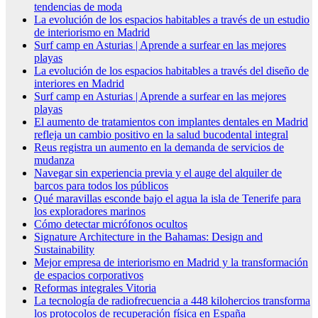
tendencias de moda
La evolución de los espacios habitables a través de un estudio
de interiorismo en Madrid
Surf camp en Asturias | Aprende a surfear en las mejores
playas
La evolución de los espacios habitables a través del diseño de
interiores en Madrid
Surf camp en Asturias | Aprende a surfear en las mejores
playas
El aumento de tratamientos con implantes dentales en Madrid
refleja un cambio positivo en la salud bucodental integral
Reus registra un aumento en la demanda de servicios de
mudanza
Navegar sin experiencia previa y el auge del alquiler de
barcos para todos los públicos
Qué maravillas esconde bajo el agua la isla de Tenerife para
los exploradores marinos
Cómo detectar micrófonos ocultos
Signature Architecture in the Bahamas: Design and
Sustainability
Mejor empresa de interiorismo en Madrid y la transformación
de espacios corporativos
Reformas integrales Vitoria
La tecnología de radiofrecuencia a 448 kilohercios transforma
los protocolos de recuperación física en España