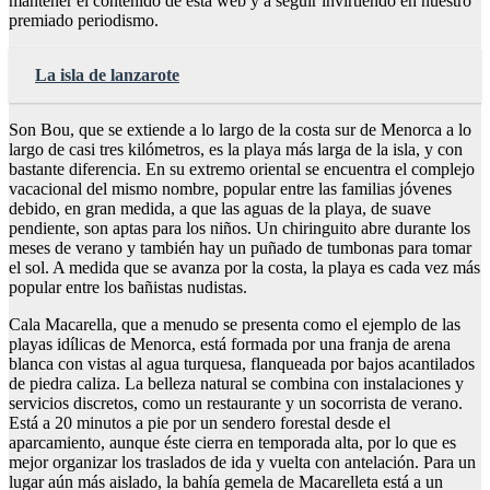
mantener el contenido de esta web y a seguir invirtiendo en nuestro
premiado periodismo.
La isla de lanzarote
Son Bou, que se extiende a lo largo de la costa sur de Menorca a lo
largo de casi tres kilómetros, es la playa más larga de la isla, y con
bastante diferencia. En su extremo oriental se encuentra el complejo
vacacional del mismo nombre, popular entre las familias jóvenes
debido, en gran medida, a que las aguas de la playa, de suave
pendiente, son aptas para los niños. Un chiringuito abre durante los
meses de verano y también hay un puñado de tumbonas para tomar
el sol. A medida que se avanza por la costa, la playa es cada vez más
popular entre los bañistas nudistas.
Cala Macarella, que a menudo se presenta como el ejemplo de las
playas idílicas de Menorca, está formada por una franja de arena
blanca con vistas al agua turquesa, flanqueada por bajos acantilados
de piedra caliza. La belleza natural se combina con instalaciones y
servicios discretos, como un restaurante y un socorrista de verano.
Está a 20 minutos a pie por un sendero forestal desde el
aparcamiento, aunque éste cierra en temporada alta, por lo que es
mejor organizar los traslados de ida y vuelta con antelación. Para un
lugar aún más aislado, la bahía gemela de Macarelleta está a un