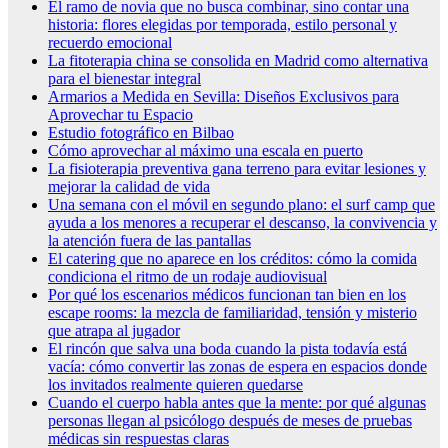
El ramo de novia que no busca combinar, sino contar una
historia: flores elegidas por temporada, estilo personal y
recuerdo emocional
La fitoterapia china se consolida en Madrid como alternativa
para el bienestar integral
Armarios a Medida en Sevilla: Diseños Exclusivos para
Aprovechar tu Espacio
Estudio fotográfico en Bilbao
Cómo aprovechar al máximo una escala en puerto
La fisioterapia preventiva gana terreno para evitar lesiones y
mejorar la calidad de vida
Una semana con el móvil en segundo plano: el surf camp que
ayuda a los menores a recuperar el descanso, la convivencia y
la atención fuera de las pantallas
El catering que no aparece en los créditos: cómo la comida
condiciona el ritmo de un rodaje audiovisual
Por qué los escenarios médicos funcionan tan bien en los
escape rooms: la mezcla de familiaridad, tensión y misterio
que atrapa al jugador
El rincón que salva una boda cuando la pista todavía está
vacía: cómo convertir las zonas de espera en espacios donde
los invitados realmente quieren quedarse
Cuando el cuerpo habla antes que la mente: por qué algunas
personas llegan al psicólogo después de meses de pruebas
médicas sin respuestas claras