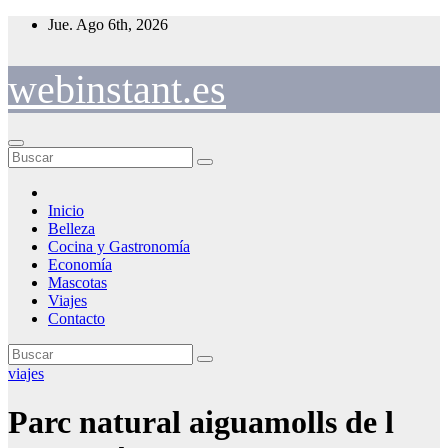
Saltar
Jue. Ago 6th, 2026
al
contenido
webinstant.es
Inicio
Belleza
Cocina y Gastronomía
Economía
Mascotas
Viajes
Contacto
viajes
Parc natural aiguamolls de l