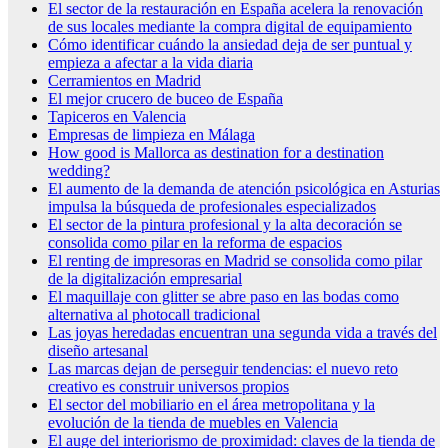
El sector de la restauración en España acelera la renovación
de sus locales mediante la compra digital de equipamiento
Cómo identificar cuándo la ansiedad deja de ser puntual y
empieza a afectar a la vida diaria
Cerramientos en Madrid
El mejor crucero de buceo de España
Tapiceros en Valencia
Empresas de limpieza en Málaga
How good is Mallorca as destination for a destination
wedding?
El aumento de la demanda de atención psicológica en Asturias
impulsa la búsqueda de profesionales especializados
El sector de la pintura profesional y la alta decoración se
consolida como pilar en la reforma de espacios
El renting de impresoras en Madrid se consolida como pilar
de la digitalización empresarial
El maquillaje con glitter se abre paso en las bodas como
alternativa al photocall tradicional
Las joyas heredadas encuentran una segunda vida a través del
diseño artesanal
Las marcas dejan de perseguir tendencias: el nuevo reto
creativo es construir universos propios
El sector del mobiliario en el área metropolitana y la
evolución de la tienda de muebles en Valencia
El auge del interiorismo de proximidad: claves de la tienda de