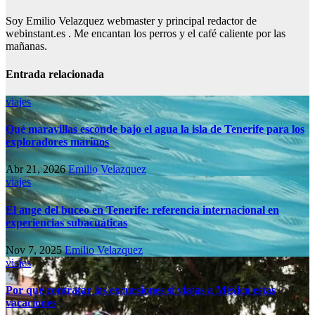
Soy Emilio Velazquez webmaster y principal redactor de
webinstant.es . Me encantan los perros y el café caliente por las
mañanas.
Entrada relacionada
viajes
Qué maravillas esconde bajo el agua la isla de Tenerife para los
exploradores marinos
Abr 21, 2026
Emilio Velazquez
viajes
El auge del buceo en Tenerife: referencia internacional en
experiencias subacuáticas
Nov 7, 2025
Emilio Velazquez
viajes
Por qué contratar las excursiones si viajas a México estas
vacaciones