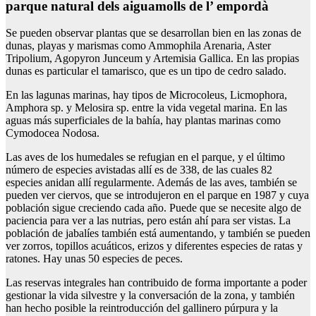
parque natural dels aiguamolls de l’ empordà
Se pueden observar plantas que se desarrollan bien en las zonas de
dunas, playas y marismas como Ammophila Arenaria, Aster
Tripolium, Agopyron Junceum y Artemisia Gallica. En las propias
dunas es particular el tamarisco, que es un tipo de cedro salado.
En las lagunas marinas, hay tipos de Microcoleus, Licmophora,
Amphora sp. y Melosira sp. entre la vida vegetal marina. En las
aguas más superficiales de la bahía, hay plantas marinas como
Cymodocea Nodosa.
Las aves de los humedales se refugian en el parque, y el último
número de especies avistadas allí es de 338, de las cuales 82
especies anidan allí regularmente. Además de las aves, también se
pueden ver ciervos, que se introdujeron en el parque en 1987 y cuya
población sigue creciendo cada año. Puede que se necesite algo de
paciencia para ver a las nutrias, pero están ahí para ser vistas. La
población de jabalíes también está aumentando, y también se pueden
ver zorros, topillos acuáticos, erizos y diferentes especies de ratas y
ratones. Hay unas 50 especies de peces.
Las reservas integrales han contribuido de forma importante a poder
gestionar la vida silvestre y la conversación de la zona, y también
han hecho posible la reintroducción del gallinero púrpura y la