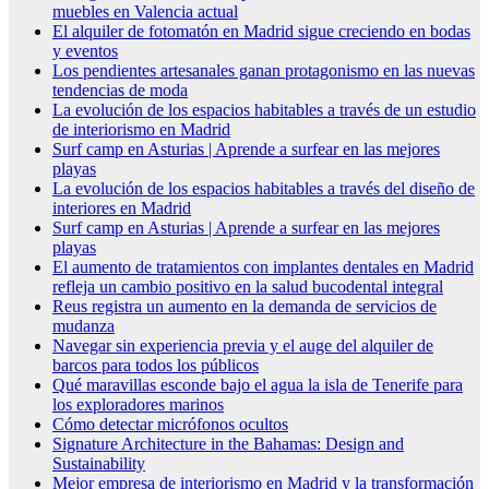
muebles en Valencia actual
El alquiler de fotomatón en Madrid sigue creciendo en bodas
y eventos
Los pendientes artesanales ganan protagonismo en las nuevas
tendencias de moda
La evolución de los espacios habitables a través de un estudio
de interiorismo en Madrid
Surf camp en Asturias | Aprende a surfear en las mejores
playas
La evolución de los espacios habitables a través del diseño de
interiores en Madrid
Surf camp en Asturias | Aprende a surfear en las mejores
playas
El aumento de tratamientos con implantes dentales en Madrid
refleja un cambio positivo en la salud bucodental integral
Reus registra un aumento en la demanda de servicios de
mudanza
Navegar sin experiencia previa y el auge del alquiler de
barcos para todos los públicos
Qué maravillas esconde bajo el agua la isla de Tenerife para
los exploradores marinos
Cómo detectar micrófonos ocultos
Signature Architecture in the Bahamas: Design and
Sustainability
Mejor empresa de interiorismo en Madrid y la transformación