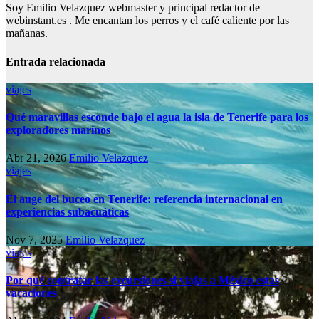
Soy Emilio Velazquez webmaster y principal redactor de
webinstant.es . Me encantan los perros y el café caliente por las
mañanas.
Entrada relacionada
viajes
Qué maravillas esconde bajo el agua la isla de Tenerife para los
exploradores marinos
Abr 21, 2026
Emilio Velazquez
viajes
El auge del buceo en Tenerife: referencia internacional en
experiencias subacuáticas
Nov 7, 2025
Emilio Velazquez
viajes
Por qué contratar las excursiones si viajas a México estas
vacaciones