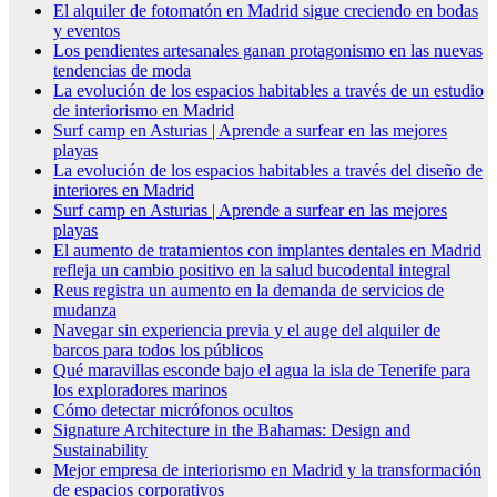
El alquiler de fotomatón en Madrid sigue creciendo en bodas
y eventos
Los pendientes artesanales ganan protagonismo en las nuevas
tendencias de moda
La evolución de los espacios habitables a través de un estudio
de interiorismo en Madrid
Surf camp en Asturias | Aprende a surfear en las mejores
playas
La evolución de los espacios habitables a través del diseño de
interiores en Madrid
Surf camp en Asturias | Aprende a surfear en las mejores
playas
El aumento de tratamientos con implantes dentales en Madrid
refleja un cambio positivo en la salud bucodental integral
Reus registra un aumento en la demanda de servicios de
mudanza
Navegar sin experiencia previa y el auge del alquiler de
barcos para todos los públicos
Qué maravillas esconde bajo el agua la isla de Tenerife para
los exploradores marinos
Cómo detectar micrófonos ocultos
Signature Architecture in the Bahamas: Design and
Sustainability
Mejor empresa de interiorismo en Madrid y la transformación
de espacios corporativos