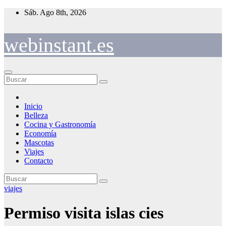
Saltar
Sáb. Ago 8th, 2026
al
contenido
webinstant.es
Inicio
Belleza
Cocina y Gastronomía
Economía
Mascotas
Viajes
Contacto
viajes
Permiso visita islas cies