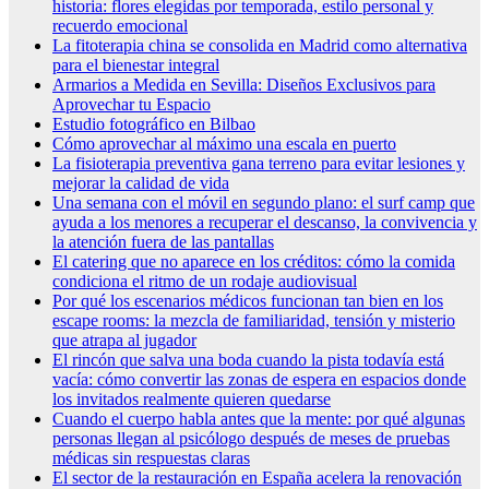
historia: flores elegidas por temporada, estilo personal y
recuerdo emocional
La fitoterapia china se consolida en Madrid como alternativa
para el bienestar integral
Armarios a Medida en Sevilla: Diseños Exclusivos para
Aprovechar tu Espacio
Estudio fotográfico en Bilbao
Cómo aprovechar al máximo una escala en puerto
La fisioterapia preventiva gana terreno para evitar lesiones y
mejorar la calidad de vida
Una semana con el móvil en segundo plano: el surf camp que
ayuda a los menores a recuperar el descanso, la convivencia y
la atención fuera de las pantallas
El catering que no aparece en los créditos: cómo la comida
condiciona el ritmo de un rodaje audiovisual
Por qué los escenarios médicos funcionan tan bien en los
escape rooms: la mezcla de familiaridad, tensión y misterio
que atrapa al jugador
El rincón que salva una boda cuando la pista todavía está
vacía: cómo convertir las zonas de espera en espacios donde
los invitados realmente quieren quedarse
Cuando el cuerpo habla antes que la mente: por qué algunas
personas llegan al psicólogo después de meses de pruebas
médicas sin respuestas claras
El sector de la restauración en España acelera la renovación