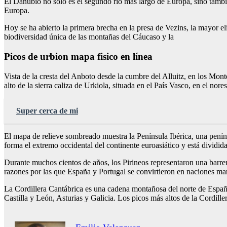
El Danubio no sólo es el segundo río más largo de Europa, sino también
Europa.
Hoy se ha abierto la primera brecha en la presa de Vezins, la mayor eli
biodiversidad única de las montañas del Cáucaso y la
Picos de urbion mapa fisico en línea
Vista de la cresta del Anboto desde la cumbre del Alluitz, en los Mon
alto de la sierra caliza de Urkiola, situada en el País Vasco, en el nore
Super cerca de mi
El mapa de relieve sombreado muestra la Península Ibérica, una peníns
forma el extremo occidental del continente euroasiático y está dividida 
Durante muchos cientos de años, los Pirineos representaron una barrer
razones por las que España y Portugal se convirtieron en naciones mar
La Cordillera Cantábrica es una cadena montañosa del norte de Españ
Castilla y León, Asturias y Galicia. Los picos más altos de la Cordille