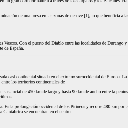
 un gran corredor natural a través de los Cárpatos y los Balcanes. Ha s
minación de una presa en las zonas de desove [1], lo que beneficia a las 
tes Vascos. Con el puerto del Diablo entre las localidades de Durango y
ste de España.
ula casi continental situada en el extremo suroccidental de Europa. La 
entre los territorios continentales de
a sustancial de 450 km de largo y hasta 90 km de ancho entre la penínsul
ítimas.
a. Es la prolongación occidental de los Pirineos y recorre 480 km por
ra Cantábrica se encuentran en el centro