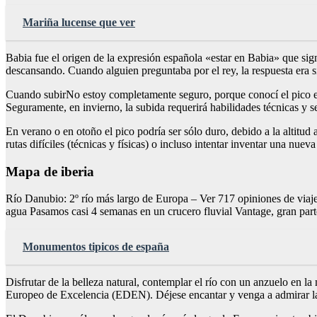
Mariña lucense que ver
Babia fue el origen de la expresión española «estar en Babia» que sign
descansando. Cuando alguien preguntaba por el rey, la respuesta era si
Cuando subirNo estoy completamente seguro, porque conocí el pico en 
Seguramente, en invierno, la subida requerirá habilidades técnicas y s
En verano o en otoño el pico podría ser sólo duro, debido a la altitud 
rutas difíciles (técnicas y físicas) o incluso intentar inventar una nuev
Mapa de iberia
Río Danubio: 2º río más largo de Europa – Ver 717 opiniones de via
agua Pasamos casi 4 semanas en un crucero fluvial Vantage, gran parte
Monumentos tipicos de españa
Disfrutar de la belleza natural, contemplar el río con un anzuelo en la
Europeo de Excelencia (EDEN). Déjese encantar y venga a admirar la