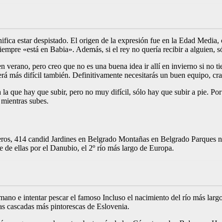
ifica estar despistado. El origen de la expresión fue en la Edad Media,
empre «está en Babia». Además, si el rey no quería recibir a alguien, s
verano, pero creo que no es una buena idea ir allí en invierno si no ti
erá más difícil también. Definitivamente necesitarás un buen equipo, cr
a la que hay que subir, pero no muy difícil, sólo hay que subir a pie. P
a mientras subes.
jeros, 414 candid Jardines en Belgrado Montañas en Belgrado Parques 
 de ellas por el Danubio, el 2º río más largo de Europa.
 mano e intentar pescar el famoso Incluso el nacimiento del río más larg
s cascadas más pintorescas de Eslovenia.