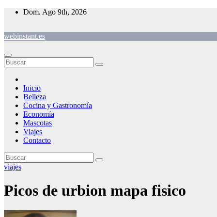
Saltar
Dom. Ago 9th, 2026
al
contenido
webinstant.es
Inicio
Belleza
Cocina y Gastronomía
Economía
Mascotas
Viajes
Contacto
viajes
Picos de urbion mapa fisico