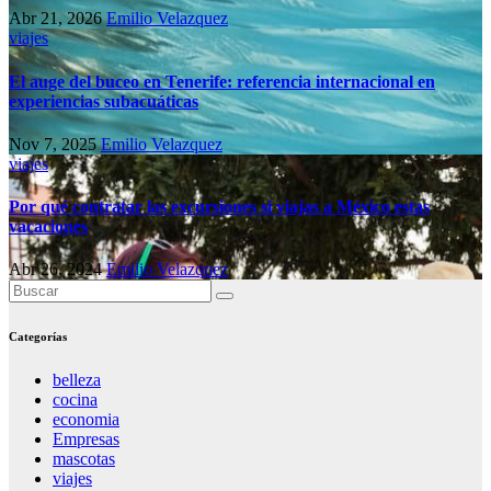
Abr 21, 2026
Emilio Velazquez
viajes
El auge del buceo en Tenerife: referencia internacional en
experiencias subacuáticas
Nov 7, 2025
Emilio Velazquez
viajes
Por qué contratar las excursiones si viajas a México estas
vacaciones
Abr 26, 2024
Emilio Velazquez
Categorías
belleza
cocina
economia
Empresas
mascotas
viajes