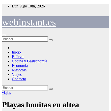
Saltar
Lun. Ago 10th, 2026
al
contenido
webinstant.es
Inicio
Belleza
Cocina y Gastronomía
Economía
Mascotas
Viajes
Contacto
viajes
Playas bonitas en altea