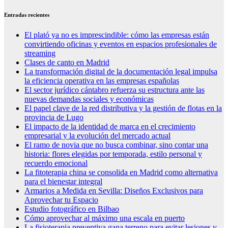
Entradas recientes
El plató ya no es imprescindible: cómo las empresas están
convirtiendo oficinas y eventos en espacios profesionales de
streaming
Clases de canto en Madrid
La transformación digital de la documentación legal impulsa
la eficiencia operativa en las empresas españolas
El sector jurídico cántabro refuerza su estructura ante las
nuevas demandas sociales y económicas
El papel clave de la red distributiva y la gestión de flotas en la
provincia de Lugo
El impacto de la identidad de marca en el crecimiento
empresarial y la evolución del mercado actual
El ramo de novia que no busca combinar, sino contar una
historia: flores elegidas por temporada, estilo personal y
recuerdo emocional
La fitoterapia china se consolida en Madrid como alternativa
para el bienestar integral
Armarios a Medida en Sevilla: Diseños Exclusivos para
Aprovechar tu Espacio
Estudio fotográfico en Bilbao
Cómo aprovechar al máximo una escala en puerto
La fisioterapia preventiva gana terreno para evitar lesiones y