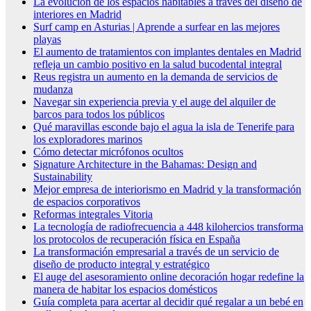
La evolución de los espacios habitables a través del diseño de
interiores en Madrid
Surf camp en Asturias | Aprende a surfear en las mejores
playas
El aumento de tratamientos con implantes dentales en Madrid
refleja un cambio positivo en la salud bucodental integral
Reus registra un aumento en la demanda de servicios de
mudanza
Navegar sin experiencia previa y el auge del alquiler de
barcos para todos los públicos
Qué maravillas esconde bajo el agua la isla de Tenerife para
los exploradores marinos
Cómo detectar micrófonos ocultos
Signature Architecture in the Bahamas: Design and
Sustainability
Mejor empresa de interiorismo en Madrid y la transformación
de espacios corporativos
Reformas integrales Vitoria
La tecnología de radiofrecuencia a 448 kilohercios transforma
los protocolos de recuperación física en España
La transformación empresarial a través de un servicio de
diseño de producto integral y estratégico
El auge del asesoramiento online decoración hogar redefine la
manera de habitar los espacios domésticos
Guía completa para acertar al decidir qué regalar a un bebé en