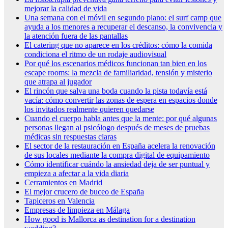
mejorar la calidad de vida
Una semana con el móvil en segundo plano: el surf camp que
ayuda a los menores a recuperar el descanso, la convivencia y
la atención fuera de las pantallas
El catering que no aparece en los créditos: cómo la comida
condiciona el ritmo de un rodaje audiovisual
Por qué los escenarios médicos funcionan tan bien en los
escape rooms: la mezcla de familiaridad, tensión y misterio
que atrapa al jugador
El rincón que salva una boda cuando la pista todavía está
vacía: cómo convertir las zonas de espera en espacios donde
los invitados realmente quieren quedarse
Cuando el cuerpo habla antes que la mente: por qué algunas
personas llegan al psicólogo después de meses de pruebas
médicas sin respuestas claras
El sector de la restauración en España acelera la renovación
de sus locales mediante la compra digital de equipamiento
Cómo identificar cuándo la ansiedad deja de ser puntual y
empieza a afectar a la vida diaria
Cerramientos en Madrid
El mejor crucero de buceo de España
Tapiceros en Valencia
Empresas de limpieza en Málaga
How good is Mallorca as destination for a destination