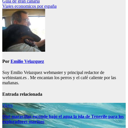
Navegación
Guia de gran canaria
Viajes economicos por españa
de
entradas
Por
Emilio Velazquez
Soy Emilio Velazquez webmaster y principal redactor de
webinstant.es . Me encantan los perros y el café caliente por las
mañanas.
Entrada relacionada
viajes
Qué maravillas esconde bajo el agua la isla de Tenerife para los
exploradores marinos