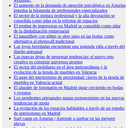
wedding?
El aumento de la demanda de atención psicológica en Asturias
impulsa la búsqueda de profesionales especializados
El sector de la pintura profesional y la alta decoración se
consolida como pilar en la reforma de espacios
El renting de impresoras en Madrid se consolida como pilar
de la digitalización empresarial
El maquillaje con glitter se abre paso en las bodas como
alternativa al photocall tradicional
Las joyas heredadas encuentran una segunda vida a través del
diseño artesanal
Las marcas dejan de perseguir tendencias: el nuevo reto
creativo es construir universos propios
El sector del mobiliario en el área metropolitana y la
evolución de la tienda de muebles en Valencia
El auge del interiorismo de proximidad: claves de la tienda de
muebles en Valencia actual
El alquiler de fotomatón en Madrid sigue creciendo en bodas
y eventos
Los pendientes artesanales ganan protagonismo en las nuevas
tendencias de moda
La evolución de los espacios habitables a través de un estudio
de interiorismo en Madrid
Surf camp en Asturias | Aprende a surfear en las mejores
playas