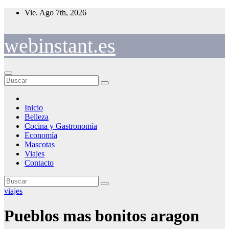
Saltar
Vie. Ago 7th, 2026
al
contenido
webinstant.es
Inicio
Belleza
Cocina y Gastronomía
Economía
Mascotas
Viajes
Contacto
viajes
Pueblos mas bonitos aragon