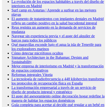
La evolución de los espacios habitables a través del diseño de
interiores en Madrid
Surf camp en Asturias | Aprende a surfear en las mejores
playas
El aumento de tratamientos con implantes dentales en Madrid
refleja un cambio positivo en la salud bucodental integral
Reus registra un aumento en la demanda de servicios de
mudanza
Navegar sin experiencia previa y el auge del alquiler de
barcos para todos los públicos
Qué maravillas esconde bajo el agua la isla de Tenerife para
los exploradores marinos
Cómo detectar micrófonos ocultos
Signature Architecture in the Bahamas: Design and
Sustainability
Mejor empresa de interiorismo en Madrid y la transformación
de espacios corporativos
Reformas integrales Vitoria
La tecnología de radiofrecuencia a 448 kilohercios transforma
los protocolos de recuperación física en España
La transformación empresarial a través de un servicio de
diseño de producto integral y estratégico
El auge del asesoramiento online decoración hogar redefine la
manera de habitar los espacios domésticos
Guía completa para acertar al decidir qué regalar a un bebé en