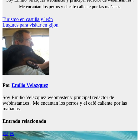
Soy Emilio Velazquez webmaster y principal redactor de webinstant.es .
Me encantan los perros y el café caliente por las mañanas.
Navegación
Turismo en castilla y león
Lugares para visitar en gijon
de
entradas
Por
Emilio Velazquez
Soy Emilio Velazquez webmaster y principal redactor de
webinstant.es . Me encantan los perros y el café caliente por las
mañanas.
Entrada relacionada
viajes