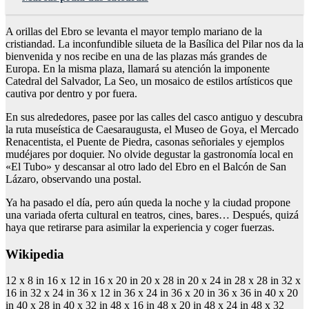
A orillas del Ebro se levanta el mayor templo mariano de la
cristiandad. La inconfundible silueta de la Basílica del Pilar nos da la
bienvenida y nos recibe en una de las plazas más grandes de
Europa. En la misma plaza, llamará su atención la imponente
Catedral del Salvador, La Seo, un mosaico de estilos artísticos que
cautiva por dentro y por fuera.
En sus alrededores, pasee por las calles del casco antiguo y descubra
la ruta museística de Caesaraugusta, el Museo de Goya, el Mercado
Renacentista, el Puente de Piedra, casonas señoriales y ejemplos
mudéjares por doquier. No olvide degustar la gastronomía local en
«El Tubo» y descansar al otro lado del Ebro en el Balcón de San
Lázaro, observando una postal.
Ya ha pasado el día, pero aún queda la noche y la ciudad propone
una variada oferta cultural en teatros, cines, bares… Después, quizá
haya que retirarse para asimilar la experiencia y coger fuerzas.
Wikipedia
12 x 8 in 16 x 12 in 16 x 20 in 20 x 28 in 20 x 24 in 28 x 28 in 32 x
16 in 32 x 24 in 36 x 12 in 36 x 24 in 36 x 20 in 36 x 36 in 40 x 20
in 40 x 28 in 40 x 32 in 48 x 16 in 48 x 20 in 48 x 24 in 48 x 32