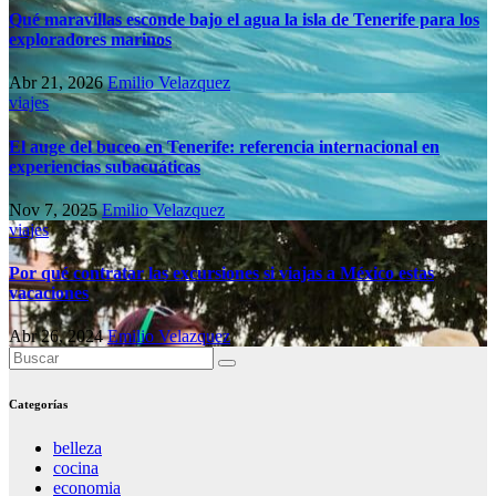
Qué maravillas esconde bajo el agua la isla de Tenerife para los
exploradores marinos
Abr 21, 2026
Emilio Velazquez
viajes
El auge del buceo en Tenerife: referencia internacional en
experiencias subacuáticas
Nov 7, 2025
Emilio Velazquez
viajes
Por qué contratar las excursiones si viajas a México estas
vacaciones
Abr 26, 2024
Emilio Velazquez
Categorías
belleza
cocina
economia