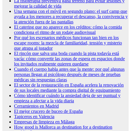
La fisioterapia preventiva gana terreno para evitar lesiones y
mejorar la calidad de vida
Una semana con el móvil en segundo plano: el surf camp que
ayuda a los menores a recuperar el descanso, la convivencia y
la atención fuera de las pantallas
El catering que no aparece en los créditos: cómo la comida
condiciona el ritmo de un rodaje audiovisual
Por qué los escenarios médicos funcionan tan bien en los
escape rooms: la mezcla de familiaridad, tensión y misterio
que atrapa al jugador
El rincón que salva una boda cuando la pista todavía está
vacía: cómo convertir las zonas de espera en espacios donde
los invitados realmente quieren quedarse
Cuando el cuerpo habla antes que la mente: por qué algunas
personas llegan al psicólogo después de meses de pruebas
médicas sin respuestas claras
El sector de la restauración en España acelera la renovación
de sus locales mediante la compra digital de equipamiento
Cómo identificar cuándo la ansiedad deja de ser puntual y
empieza a afectar a la vida diaria
Cerramientos en Madrid
El mejor crucero de buceo de España
Tapiceros en Valencia
Empresas de limpieza en Málaga
How good is Mallorca as destination for a destination