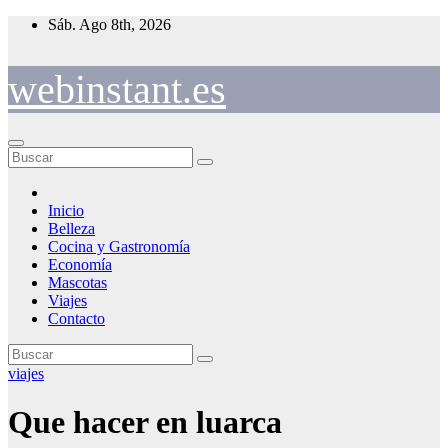
Saltar
Sáb. Ago 8th, 2026
al
contenido
webinstant.es
Inicio
Belleza
Cocina y Gastronomía
Economía
Mascotas
Viajes
Contacto
viajes
Que hacer en luarca