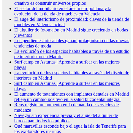
creativo es construir universos propios
El sector del mobiliario en el área metropolitana y la
evolución de la tienda de muebles en Valencia
El auge del interiorismo de proximidad: claves de la tienda de
muebles en Valencia actual
El alquiler de fotomatón en Madrid sigue creciendo en bodas
y eventos
Los pendientes artesanales ganan protagonismo en las nuevas
tendencias de moda
La evolución de los espacios habitables a través de un estudio
de interiorismo en Madrid
Surf camp en Asturias | Aprende a surfear en las mejores
playas
La evolución de los espacios habitables a través del diseño de
interiores en Madrid
Surf camp en Asturias | Aprende a surfear en las mejores
playas
El aumento de tratamientos con implantes dentales en Madrid
refleja un cambio positivo en la salud bucodental integral
Reus registra un aumento en la demanda de servicios de
mudanza
Navegar sin experiencia previa y el auge del alquiler de
barcos para todos los públicos
Qué maravillas esconde bajo el agua la isla de Tenerife para
los exploradores marinos