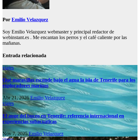
Por
Emilio Velazquez
Soy Emilio Velazquez webmaster y principal redactor de
webinstant.es . Me encantan los perros y el café caliente por las
mañanas.
Entrada relacionada
viajes
Qué maravillas esconde bajo el agua la isla de Tenerife para los
exploradores marinos
Abr 21, 2026
Emilio Velazquez
viajes
El auge del buceo en Tenerife: referencia internacional en
experiencias subacuáticas
Nov 7, 2025
Emilio Velazquez
viajes