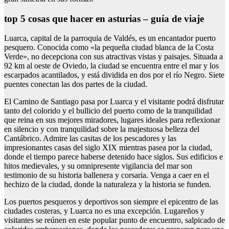
top 5 cosas que hacer en asturias – guía de viaje
Luarca, capital de la parroquia de Valdés, es un encantador puerto
pesquero. Conocida como «la pequeña ciudad blanca de la Costa
Verde», no decepciona con sus atractivas vistas y paisajes. Situada a
92 km al oeste de Oviedo, la ciudad se encuentra entre el mar y los
escarpados acantilados, y está dividida en dos por el río Negro. Siete
puentes conectan las dos partes de la ciudad.
El Camino de Santiago pasa por Luarca y el visitante podrá disfrutar
tanto del colorido y el bullicio del puerto como de la tranquilidad
que reina en sus mejores miradores, lugares ideales para reflexionar
en silencio y con tranquilidad sobre la majestuosa belleza del
Cantábrico. Admire las casitas de los pescadores y las
impresionantes casas del siglo XIX mientras pasea por la ciudad,
donde el tiempo parece haberse detenido hace siglos. Sus edificios e
hitos medievales, y su omnipresente vigilancia del mar son
testimonio de su historia ballenera y corsaria. Venga a caer en el
hechizo de la ciudad, donde la naturaleza y la historia se funden.
Los puertos pesqueros y deportivos son siempre el epicentro de las
ciudades costeras, y Luarca no es una excepción. Lugareños y
visitantes se reúnen en este popular punto de encuentro, salpicado de