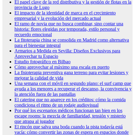
El papel clave de la red distributiva y la gestión de flotas en la
provincia de Lugo
El impacto de la identidad de marca en el crecimiento
empresarial y la evolución del mercado actual
El ramo de novia que no busca combinar, sino contar una
historia: flores elegidas por temporada, estilo personal y
recuerdo emocional
La fitoterapia china se consolida en Madrid como alternativa
para el bienestar integral
Armarios a Medida en Sevilla: Diseños Exclusivos para
Aprovechar tu Espacio
Estudio fotográfico en Bilbao
Cómo aprovechar al máximo una escala en puerto
La fisioterapia preventiva gana terreno para evitar lesiones y
mejorar la calidad de vida
Una semana con el móvil en segundo plano: el surf camp que
ayuda a los menores a recuperar el descanso, la convivencia y
la atención fuera de las pantallas
El catering que no aparece en los créditos: cómo la comida
condiciona el ritmo de un rodaje audiovisual
Por qué los escenarios médicos funcionan tan bien en los
escape rooms: la mezcla de familiaridad, tensión y misterio
que atrapa al jugador
El rincón que salva una boda cuando la pista todavía está
vacía: cómo convertir las zonas de espera en espacios donde