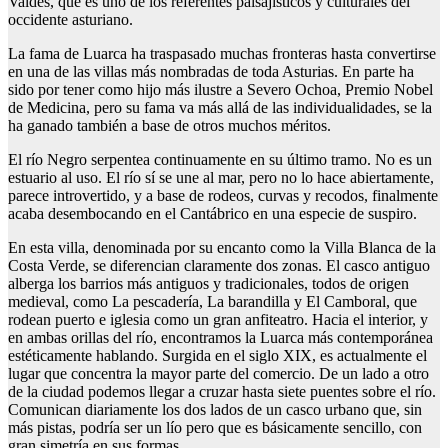
Valdés, que es uno de los referentes paisajísticos y culturales del
occidente asturiano.
La fama de Luarca ha traspasado muchas fronteras hasta convertirse
en una de las villas más nombradas de toda Asturias. En parte ha
sido por tener como hijo más ilustre a Severo Ochoa, Premio Nobel
de Medicina, pero su fama va más allá de las individualidades, se la
ha ganado también a base de otros muchos méritos.
El río Negro serpentea continuamente en su último tramo. No es un
estuario al uso. El río sí se une al mar, pero no lo hace abiertamente,
parece introvertido, y a base de rodeos, curvas y recodos, finalmente
acaba desembocando en el Cantábrico en una especie de suspiro.
En esta villa, denominada por su encanto como la Villa Blanca de la
Costa Verde, se diferencian claramente dos zonas. El casco antiguo
alberga los barrios más antiguos y tradicionales, todos de origen
medieval, como La pescadería, La barandilla y El Camboral, que
rodean puerto e iglesia como un gran anfiteatro. Hacia el interior, y
en ambas orillas del río, encontramos la Luarca más contemporánea
estéticamente hablando. Surgida en el siglo XIX, es actualmente el
lugar que concentra la mayor parte del comercio. De un lado a otro
de la ciudad podemos llegar a cruzar hasta siete puentes sobre el río.
Comunican diariamente los dos lados de un casco urbano que, sin
más pistas, podría ser un lío pero que es básicamente sencillo, con
gran simetría en sus formas.