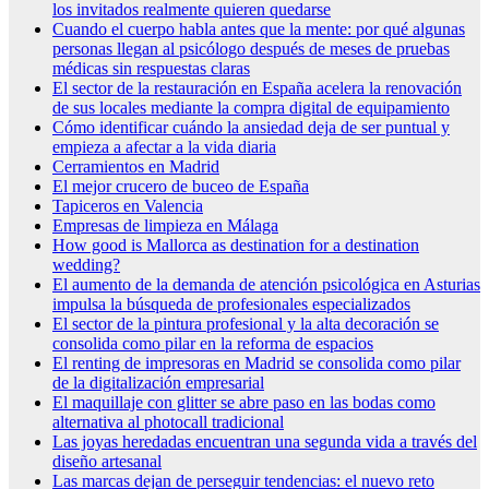
los invitados realmente quieren quedarse
Cuando el cuerpo habla antes que la mente: por qué algunas
personas llegan al psicólogo después de meses de pruebas
médicas sin respuestas claras
El sector de la restauración en España acelera la renovación
de sus locales mediante la compra digital de equipamiento
Cómo identificar cuándo la ansiedad deja de ser puntual y
empieza a afectar a la vida diaria
Cerramientos en Madrid
El mejor crucero de buceo de España
Tapiceros en Valencia
Empresas de limpieza en Málaga
How good is Mallorca as destination for a destination
wedding?
El aumento de la demanda de atención psicológica en Asturias
impulsa la búsqueda de profesionales especializados
El sector de la pintura profesional y la alta decoración se
consolida como pilar en la reforma de espacios
El renting de impresoras en Madrid se consolida como pilar
de la digitalización empresarial
El maquillaje con glitter se abre paso en las bodas como
alternativa al photocall tradicional
Las joyas heredadas encuentran una segunda vida a través del
diseño artesanal
Las marcas dejan de perseguir tendencias: el nuevo reto