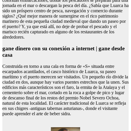
coloridas embarcaciones, donde los pescadores se preparan para una
jornada en el mar o descargan la pesca del día. ¿Sabía que Luarca ha
sido un próspero centro de pesca, navegación y comercio durante
siglos? ¿Qué mejor manera de sumergirse en el rico patrimonio
marinero de esta pequeña ciudad medieval que dando un paseo por
el puerto? Y, ya que está allí, no deje de probar el pescado y el
marisco recién capturado en alguno de los restaurantes de los
alrededores.
gane dinero con su conexión a internet | gane desde
casa
Construida en torno a una cala en forma de «S» situada entre
escarpados acantilados, el casco histórico de Luarca, su paseo
marítimo y el puerto merecen ser visitados. Un pequeño río divide la
ciudad en dos, aunque hay varios puentes estrechos que la unen. Sus
edificios más característicos son el faro, la ermita de la Atalaya y el
cementerio sobre el mar, cortado en la roca a golpe de pico y lugar
de descanso final de los restos del premio Nobel Severo Ochoa,
natural de esta localidad. El carácter tradicional de Luarca se refleja
en sus chigres -antiguas tabernas asturianas-, donde el visitante
puede aprender el arte de beber sidra.