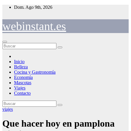
Saltar
Dom. Ago 9th, 2026
al
contenido
webinstant.es
Inicio
Belleza
Cocina y Gastronomía
Economía
Mascotas
Viajes
Contacto
viajes
Que hacer hoy en pamplona