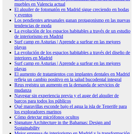
muebles en Valencia actual
El alquiler de fotomatón en Madrid sigue creciendo en bodas
y eventos
Los pendientes artesanales ganan protagonismo en las nuevas
tendencias de moda
La evolución de los espacios habitables a través de un estudio
de interiorismo en Madrid
Surf camp en Asturias | Aprende a surfear en las mejores
playas
La evolución de los espacios habitables a través del diseño de
interiores en Madrid
Surf camp en Asturias | Aprende a surfear en las mejores
playas
El aumento de tratamientos con implantes dentales en Madrid
refleja un cambio positivo en la salud bucodental integral
Reus registra un aumento en la demanda de servicios de
mudanza
Navegar sin experiencia previa y el auge del alquiler de
barcos para todos los públicos
Qué maravillas esconde bajo el agua la isla de Tenerife para
los exploradores marinos
Cómo detectar micrófonos ocultos
Signature Architecture in the Bahamas: Design and
Sustainability
Mejor empresa de interiorismo en Madrid y la transformación