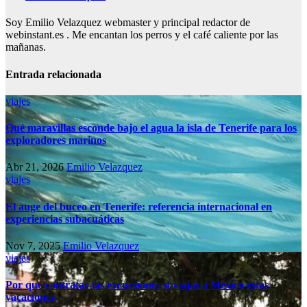
Soy Emilio Velazquez webmaster y principal redactor de
webinstant.es . Me encantan los perros y el café caliente por las
mañanas.
Entrada relacionada
viajes
Qué maravillas esconde bajo el agua la isla de Tenerife para los
exploradores marinos
Abr 21, 2026
Emilio Velazquez
viajes
El auge del buceo en Tenerife: referencia internacional en
experiencias subacuáticas
Nov 7, 2025
Emilio Velazquez
viajes
Por qué contratar las excursiones si viajas a México estas
vacaciones