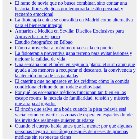
El ramo de novia que no busca combinar, sino contar una
historia: flores elegidas por temporada, estilo personal y
recuerdo emocional
La fitoterapia china se consolida en Madrid como alternativa
para el bienestar integral
Armarios a Medida en Sevilla: Diseños Exclusivos para
Aprovechar tu Espacio
Estudio fotográfico en Bilbao
Cómo aprovechar al máximo una escala en puerto
La fisioterapia preventiva gana terreno para evitar lesiones y
mejorar la calidad de vida
Una semana con el móvil en segundo plano: el surf camp que
ayuda a los menores a recuperar el descanso, la convivencia y
la atención fuera de las pantallas
El catering que no aparece en los créditos: cómo la comida
condiciona el ritmo de un rodaje audiovisual
Por qué los escenarios médicos funcionan tan bien en los
escape rooms: la mezcla de familiaridad, tensión y misterio
que atrapa al jugador
El rincón que salva una boda cuando la pista todavía está
vacía: cómo convertir las zonas de espera en espacios donde
los invitados realmente quieren quedarse
Cuando el cuerpo habla antes que la mente: por qué algunas
personas llegan al psicólogo después de meses de pruebas
médicas sin respuestas claras