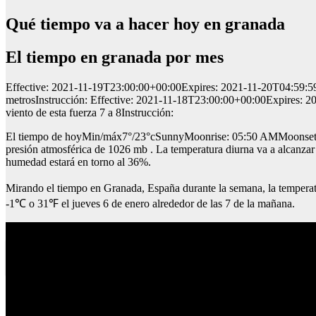
Qué tiempo va a hacer hoy en granada
El tiempo en granada por mes
Effective: 2021-11-19T23:00:00+00:00Expires: 2021-11-20T04:59:59+0
metrosInstrucción: Effective: 2021-11-18T23:00:00+00:00Expires: 20
viento de esta fuerza 7 a 8Instrucción:
El tiempo de hoyMin/máx7°/23°cSunnyMoonrise: 05:50 AMMoonset: 03:
presión atmosférica de 1026 mb . La temperatura diurna va a alcanzar l
humedad estará en torno al 36%.
Mirando el tiempo en Granada, España durante la semana, la temperat
-1℃ o 31℉ el jueves 6 de enero alrededor de las 7 de la mañana.
El tiempo en medina sidonia cádiz