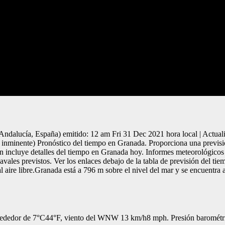
dalucía, España) emitido: 12 am Fri 31 Dec 2021 hora local | Actualiz
n inminente) Pronóstico del tiempo en Granada. Proporciona una previsió
n incluye detalles del tiempo en Granada hoy. Informes meteorológicos
vales previstos. Ver los enlaces debajo de la tabla de previsión del ti
 al aire libre.Granada está a 796 m sobre el nivel del mar y se encuent
lrededor de 7°C44°F, viento del WNW 13 km/h8 mph. Presión barométr