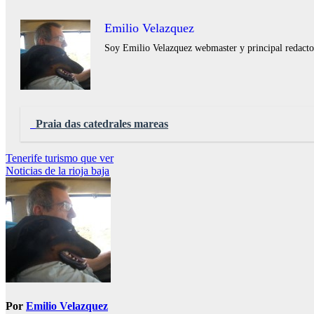
Emilio Velazquez
Soy Emilio Velazquez webmaster y principal redactor 
Praia das catedrales mareas
Navegación
Tenerife turismo que ver
Noticias de la rioja baja
de
entradas
Por
Emilio Velazquez