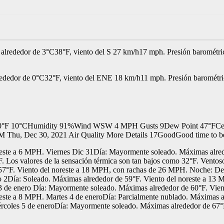
 alrededor de 3°C38°F, viento del S 27 km/h17 mph. Presión barométr
lrededor de 0°C32°F, viento del ENE 18 km/h11 mph. Presión barométr
 50°F 10°CHumidity 91%Wind WSW 4 MPH Gusts 9Dew Point 47°FCeili
M Thu, Dec 30, 2021 Air Quality More Details 17GoodGood time to be
oreste a 6 MPH. Viernes Dic 31Día: Mayormente soleado. Máximas alred
Los valores de la sensación térmica son tan bajos como 32°F. Ventos
7°F. Viento del noreste a 18 MPH, con rachas de 26 MPH. Noche: Desp
 2Día: Soleado. Máximas alrededor de 59°F. Viento del noreste a 13 
 3 de enero Día: Mayormente soleado. Máximas alrededor de 60°F. Vien
roeste a 8 MPH. Martes 4 de eneroDía: Parcialmente nublado. Máximas 
ércoles 5 de eneroDía: Mayormente soleado. Máximas alrededor de 67°