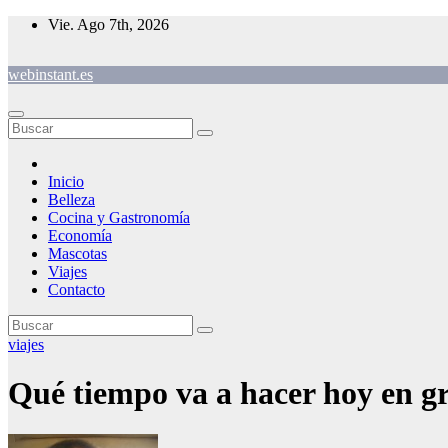
Saltar
Vie. Ago 7th, 2026
al
contenido
webinstant.es
Inicio
Belleza
Cocina y Gastronomía
Economía
Mascotas
Viajes
Contacto
viajes
Qué tiempo va a hacer hoy en g