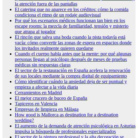
la atención fuera de las pantallas
El catering que no aparece en los créditos: cómo la comida
condiciona el ritmo de un rodaje audiovisual
Por qué los escenarios médicos funcionan tan bien en los
escape rooms: la mezcla de familiaridad, tensión y misterio
que atrapa al jugador
El rincón que salva una boda cuando la pista todavía está
vacía: cómo convertir las zonas de espera en espacios donde
los invitados realmente quieren quedarse
Cuando el cuerpo habla antes que la mente: por qué algunas
personas llegan al psicólogo después de meses de pruebas
médicas sin respuestas claras
El sector de la restauración en España acelera la renovación
de sus locales mediante la compra digital de equipamiento
Cómo identificar cuándo la ansiedad deja de ser puntual y
empieza a afectar a la vida diaria
Cerramientos en Madrid
El mejor crucero de buceo de España
Tapiceros en Valencia
Empresas de limpieza en Málaga
How good is Mallorca as destination for a destination
wedding?
El aumento de la demanda de atención psicológica en Asturias
impulsa la búsqueda de profesionales especializados
El sector de la pintura profesional y la alta decoración se