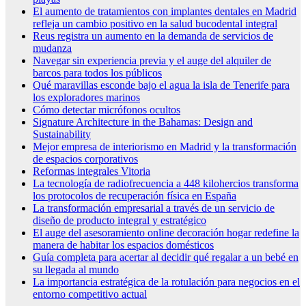
El aumento de tratamientos con implantes dentales en Madrid
refleja un cambio positivo en la salud bucodental integral
Reus registra un aumento en la demanda de servicios de
mudanza
Navegar sin experiencia previa y el auge del alquiler de
barcos para todos los públicos
Qué maravillas esconde bajo el agua la isla de Tenerife para
los exploradores marinos
Cómo detectar micrófonos ocultos
Signature Architecture in the Bahamas: Design and
Sustainability
Mejor empresa de interiorismo en Madrid y la transformación
de espacios corporativos
Reformas integrales Vitoria
La tecnología de radiofrecuencia a 448 kilohercios transforma
los protocolos de recuperación física en España
La transformación empresarial a través de un servicio de
diseño de producto integral y estratégico
El auge del asesoramiento online decoración hogar redefine la
manera de habitar los espacios domésticos
Guía completa para acertar al decidir qué regalar a un bebé en
su llegada al mundo
La importancia estratégica de la rotulación para negocios en el
entorno competitivo actual