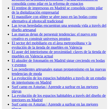
consolida como pilar en la reforma de espacios
El renting de impresoras en Madrid se consolida como pilar
de la digitalización empresarial
El maquillaje con glitter se abre paso en las bodas como
alternativa al photocall tradicional
Las joyas heredadas encuentran una segunda vida a través del
diseño artesanal
Las marcas dejan de perseguir tendencias: el nuevo reto
creativo es construir universos propios
El sector del mobiliario en el área metropolitana y la
evolución de la tienda de muebles en Valencia
El auge del interiorismo de proximidad: claves de la tienda de
muebles en Valencia actual
El alquiler de fotomatón en Madrid sigue creciendo en bodas
y eventos
Los pendientes artesanales ganan protagonismo en las nuevas
tendencias de moda
La evolución de los espacios habitables a través de un estudio
de interiorismo en Madrid
Surf camp en Asturias | Aprende a surfear en las mejores
playas
La evolución de los espacios habitables a través del diseño de
interiores en Madrid
Surf camp en Asturias | Aprende a surfear en las mejores
playas