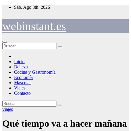
Saltar
Sáb. Ago 8th, 2026
al
contenido
webinstant.es
Inicio
Belleza
Cocina y Gastronomía
Economía
Mascotas
Viajes
Contacto
viajes
Qué tiempo va a hacer mañana