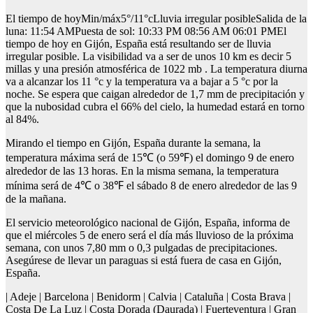
El tiempo de hoyMin/máx5°/11°cLluvia irregular posibleSalida de la
luna: 11:54 AMPuesta de sol: 10:33 PM 08:56 AM 06:01 PMEl
tiempo de hoy en Gijón, España está resultando ser de lluvia
irregular posible. La visibilidad va a ser de unos 10 km es decir 5
millas y una presión atmosférica de 1022 mb . La temperatura diurna
va a alcanzar los 11 °c y la temperatura va a bajar a 5 °c por la
noche. Se espera que caigan alrededor de 1,7 mm de precipitación y
que la nubosidad cubra el 66% del cielo, la humedad estará en torno
al 84%.
Mirando el tiempo en Gijón, España durante la semana, la
temperatura máxima será de 15℃ (o 59℉) el domingo 9 de enero
alrededor de las 13 horas. En la misma semana, la temperatura
mínima será de 4℃ o 38℉ el sábado 8 de enero alrededor de las 9
de la mañana.
El servicio meteorológico nacional de Gijón, España, informa de
que el miércoles 5 de enero será el día más lluvioso de la próxima
semana, con unos 7,80 mm o 0,3 pulgadas de precipitaciones.
Asegúrese de llevar un paraguas si está fuera de casa en Gijón,
España.
| Adeje | Barcelona | Benidorm | Calvia | Cataluña | Costa Brava |
Costa De La Luz | Costa Dorada (Daurada) | Fuerteventura | Gran