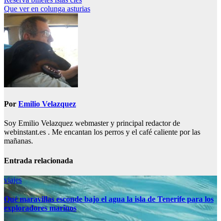
Navegación
Que ver en colunga asturias
de
entradas
Por
Emilio Velazquez
Soy Emilio Velazquez webmaster y principal redactor de
webinstant.es . Me encantan los perros y el café caliente por las
mañanas.
Entrada relacionada
viajes
Qué maravillas esconde bajo el agua la isla de Tenerife para los
exploradores marinos