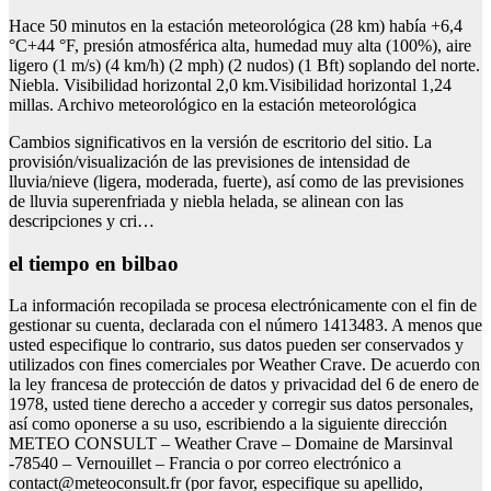
Hace 50 minutos en la estación meteorológica (28 km) había +6,4
°C+44 °F, presión atmosférica alta, humedad muy alta (100%), aire
ligero (1 m/s) (4 km/h) (2 mph) (2 nudos) (1 Bft) soplando del norte.
Niebla. Visibilidad horizontal 2,0 km.Visibilidad horizontal 1,24
millas. Archivo meteorológico en la estación meteorológica
Cambios significativos en la versión de escritorio del sitio. La
provisión/visualización de las previsiones de intensidad de
lluvia/nieve (ligera, moderada, fuerte), así como de las previsiones
de lluvia superenfriada y niebla helada, se alinean con las
descripciones y cri…
el tiempo en bilbao
La información recopilada se procesa electrónicamente con el fin de
gestionar su cuenta, declarada con el número 1413483. A menos que
usted especifique lo contrario, sus datos pueden ser conservados y
utilizados con fines comerciales por Weather Crave. De acuerdo con
la ley francesa de protección de datos y privacidad del 6 de enero de
1978, usted tiene derecho a acceder y corregir sus datos personales,
así como oponerse a su uso, escribiendo a la siguiente dirección
METEO CONSULT – Weather Crave – Domaine de Marsinval
-78540 – Vernouillet – Francia o por correo electrónico a
contact@meteoconsult.fr
(por favor, especifique su apellido,