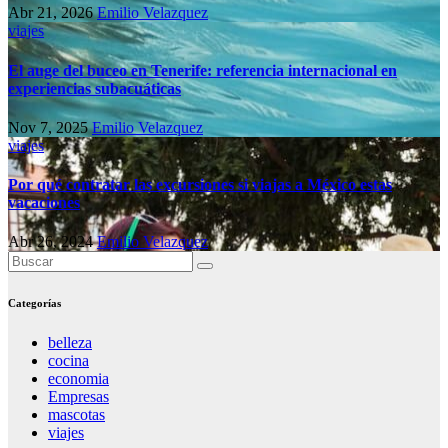
Abr 21, 2026
Emilio Velazquez
viajes
El auge del buceo en Tenerife: referencia internacional en
experiencias subacuáticas
Nov 7, 2025
Emilio Velazquez
viajes
Por qué contratar las excursiones si viajas a México estas
vacaciones
Abr 26, 2024
Emilio Velazquez
Categorías
belleza
cocina
economia
Empresas
mascotas
viajes