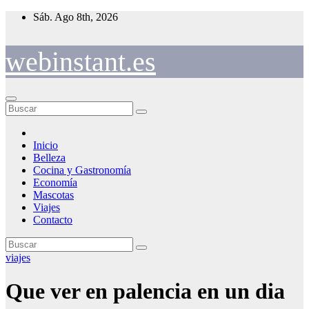
Saltar
Sáb. Ago 8th, 2026
al
contenido
webinstant.es
Inicio
Belleza
Cocina y Gastronomía
Economía
Mascotas
Viajes
Contacto
viajes
Que ver en palencia en un dia