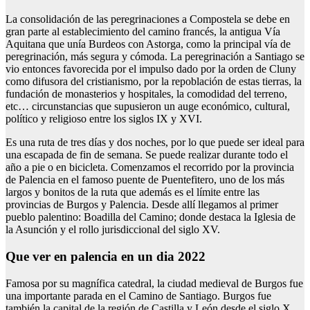
La consolidación de las peregrinaciones a Compostela se debe en
gran parte al establecimiento del camino francés, la antigua Vía
Aquitana que unía Burdeos con Astorga, como la principal vía de
peregrinación, más segura y cómoda. La peregrinación a Santiago se
vio entonces favorecida por el impulso dado por la orden de Cluny
como difusora del cristianismo, por la repoblación de estas tierras, la
fundación de monasterios y hospitales, la comodidad del terreno,
etc… circunstancias que supusieron un auge económico, cultural,
político y religioso entre los siglos IX y XVI.
Es una ruta de tres días y dos noches, por lo que puede ser ideal para
una escapada de fin de semana. Se puede realizar durante todo el
año a pie o en bicicleta. Comenzamos el recorrido por la provincia
de Palencia en el famoso puente de Puentefitero, uno de los más
largos y bonitos de la ruta que además es el límite entre las
provincias de Burgos y Palencia. Desde allí llegamos al primer
pueblo palentino: Boadilla del Camino; donde destaca la Iglesia de
la Asunción y el rollo jurisdiccional del siglo XV.
Que ver en palencia en un dia 2022
Famosa por su magnífica catedral, la ciudad medieval de Burgos fue
una importante parada en el Camino de Santiago. Burgos fue
también la capital de la región de Castilla y León desde el siglo X