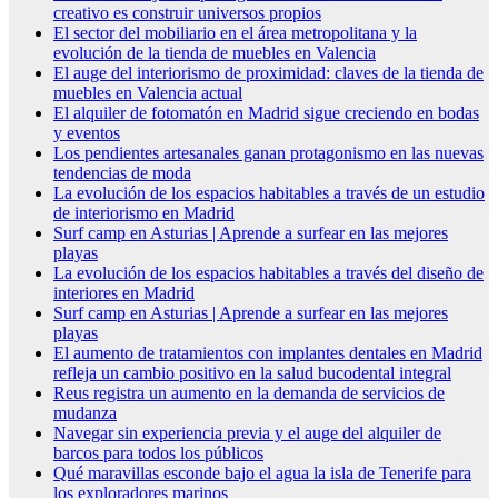
creativo es construir universos propios
El sector del mobiliario en el área metropolitana y la
evolución de la tienda de muebles en Valencia
El auge del interiorismo de proximidad: claves de la tienda de
muebles en Valencia actual
El alquiler de fotomatón en Madrid sigue creciendo en bodas
y eventos
Los pendientes artesanales ganan protagonismo en las nuevas
tendencias de moda
La evolución de los espacios habitables a través de un estudio
de interiorismo en Madrid
Surf camp en Asturias | Aprende a surfear en las mejores
playas
La evolución de los espacios habitables a través del diseño de
interiores en Madrid
Surf camp en Asturias | Aprende a surfear en las mejores
playas
El aumento de tratamientos con implantes dentales en Madrid
refleja un cambio positivo en la salud bucodental integral
Reus registra un aumento en la demanda de servicios de
mudanza
Navegar sin experiencia previa y el auge del alquiler de
barcos para todos los públicos
Qué maravillas esconde bajo el agua la isla de Tenerife para
los exploradores marinos