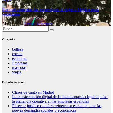
Por qué contratar las excursiones si viajas a México estas
vacaciones
Abr 26, 2024
Emilio Velazquez
Categorías
belleza
cocina
economia
Empresas
mascotas
viajes
Entradas recientes
Clases de canto en Madrid
La transformación digital de la documentación legal impulsa
la eficiencia operativa en las empresas españolas
El sector jurídico cántabro refuerza su estructura ante las
nuevas demandas sociales y económicas