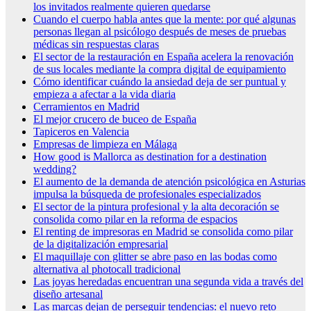
los invitados realmente quieren quedarse
Cuando el cuerpo habla antes que la mente: por qué algunas
personas llegan al psicólogo después de meses de pruebas
médicas sin respuestas claras
El sector de la restauración en España acelera la renovación
de sus locales mediante la compra digital de equipamiento
Cómo identificar cuándo la ansiedad deja de ser puntual y
empieza a afectar a la vida diaria
Cerramientos en Madrid
El mejor crucero de buceo de España
Tapiceros en Valencia
Empresas de limpieza en Málaga
How good is Mallorca as destination for a destination
wedding?
El aumento de la demanda de atención psicológica en Asturias
impulsa la búsqueda de profesionales especializados
El sector de la pintura profesional y la alta decoración se
consolida como pilar en la reforma de espacios
El renting de impresoras en Madrid se consolida como pilar
de la digitalización empresarial
El maquillaje con glitter se abre paso en las bodas como
alternativa al photocall tradicional
Las joyas heredadas encuentran una segunda vida a través del
diseño artesanal
Las marcas dejan de perseguir tendencias: el nuevo reto