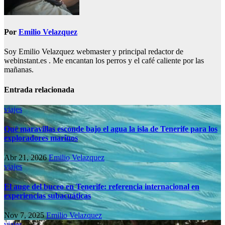
Por
Emilio Velazquez
Soy Emilio Velazquez webmaster y principal redactor de
webinstant.es . Me encantan los perros y el café caliente por las
mañanas.
Entrada relacionada
viajes
Qué maravillas esconde bajo el agua la isla de Tenerife para los
exploradores marinos
Abr 21, 2026
Emilio Velazquez
viajes
El auge del buceo en Tenerife: referencia internacional en
experiencias subacuáticas
Nov 7, 2025
Emilio Velazquez
viajes