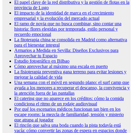
El papel clave de la red distributiva y la gestión de flotas en la
provincia de Lugo
El impacto de la identidad de marca en el crecimiento
empresarial y la evolución del mercado actual
El ramo de novia que no busca combinar, sino contar una
historia: flores elegidas por temporada, estilo personal y
recuerdo emocional
La fitoterapia china se consolida en Madrid como alternativa
para el bienestar integral
Armarios a Medida en Sevilla: Diseños Exclusivos para
Aprovechar tu Espacio
Estudio fotográfico en Bilbao
Cómo aprovechar al máximo una escala en puerto
La fisioterapia preventiva gana terreno para evitar lesiones y
mejorar la calidad de vida
Una semana con el móvil en segundo plano: el surf camp que
ayuda a los menores a recuperar el descanso, la convivencia y
la atención fuera de las pantallas
El catering que no aparece en los créditos: cómo la comida
condiciona el ritmo de un rodaje audiovisual
Por qué los escenarios médicos funcionan tan bien en los
escape rooms: la mezcla de familiaridad, tensión y misterio
que atrapa al jugador
El rincón que salva una boda cuando la pista todavía está
vacía: cómo convertir las zonas de espera en espacios donde