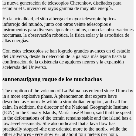
la nueva generación de telescopios Cherenkov, diseñados para
estudiar el Universo en rayos gamma de muy alta energía.
En la actualidad, el sitio alberga el mayor telescopio óptico-
infrarrojo del mundo, junto con otros veinte telescopios e
instrumentos para diversos tipos de estudios, como las observaciones
nocturnas, la observación robótica, la física solar y la astrofísica de
altas energías.
Con estos telescopios se han logrado grandes avances en el estudio
del Universo, desde la detección de la galaxia más lejana hasta la
confirmación de la existencia de agujeros negros y la expansión
acelerada del Universo.
sonnenaufgang roque de los muchachos
The eruption of the volcano of La Palma has entered since Thursday
in a more explosive phase. A phenomenon that experts have
described as «normal» within a strombolian eruption, and call for
calm. In addition, the director of the National Geographic Institute
(IGN) in the Canary Islands, María José Blanco, said that the speed
in the deformations of the terrain remains stable and the island has a
low-level seismicity. She also indicated that a lava flow has
practically stopped -the one oriented more to the north-, while the
other advances «very slowly», at about four meters per hour,