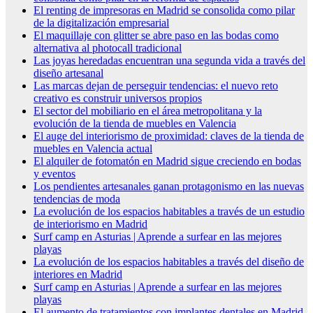
El renting de impresoras en Madrid se consolida como pilar
de la digitalización empresarial
El maquillaje con glitter se abre paso en las bodas como
alternativa al photocall tradicional
Las joyas heredadas encuentran una segunda vida a través del
diseño artesanal
Las marcas dejan de perseguir tendencias: el nuevo reto
creativo es construir universos propios
El sector del mobiliario en el área metropolitana y la
evolución de la tienda de muebles en Valencia
El auge del interiorismo de proximidad: claves de la tienda de
muebles en Valencia actual
El alquiler de fotomatón en Madrid sigue creciendo en bodas
y eventos
Los pendientes artesanales ganan protagonismo en las nuevas
tendencias de moda
La evolución de los espacios habitables a través de un estudio
de interiorismo en Madrid
Surf camp en Asturias | Aprende a surfear en las mejores
playas
La evolución de los espacios habitables a través del diseño de
interiores en Madrid
Surf camp en Asturias | Aprende a surfear en las mejores
playas
El aumento de tratamientos con implantes dentales en Madrid