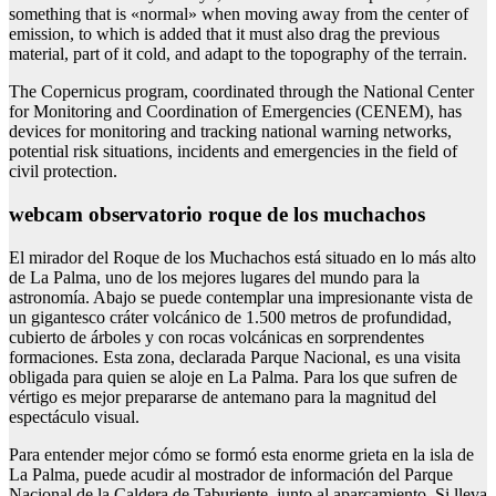
something that is «normal» when moving away from the center of
emission, to which is added that it must also drag the previous
material, part of it cold, and adapt to the topography of the terrain.
The Copernicus program, coordinated through the National Center
for Monitoring and Coordination of Emergencies (CENEM), has
devices for monitoring and tracking national warning networks,
potential risk situations, incidents and emergencies in the field of
civil protection.
webcam observatorio roque de los muchachos
El mirador del Roque de los Muchachos está situado en lo más alto
de La Palma, uno de los mejores lugares del mundo para la
astronomía. Abajo se puede contemplar una impresionante vista de
un gigantesco cráter volcánico de 1.500 metros de profundidad,
cubierto de árboles y con rocas volcánicas en sorprendentes
formaciones. Esta zona, declarada Parque Nacional, es una visita
obligada para quien se aloje en La Palma. Para los que sufren de
vértigo es mejor prepararse de antemano para la magnitud del
espectáculo visual.
Para entender mejor cómo se formó esta enorme grieta en la isla de
La Palma, puede acudir al mostrador de información del Parque
Nacional de la Caldera de Taburiente, junto al aparcamiento. Si lleva