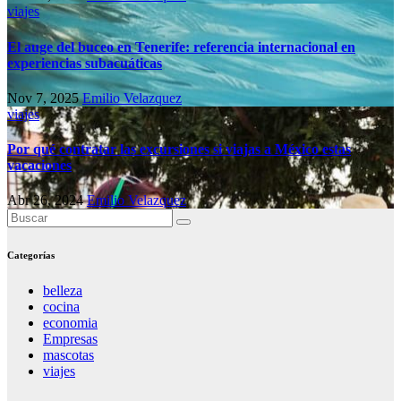
viajes
El auge del buceo en Tenerife: referencia internacional en
experiencias subacuáticas
Nov 7, 2025
Emilio Velazquez
viajes
Por qué contratar las excursiones si viajas a México estas
vacaciones
Abr 26, 2024
Emilio Velazquez
Categorías
belleza
cocina
economia
Empresas
mascotas
viajes