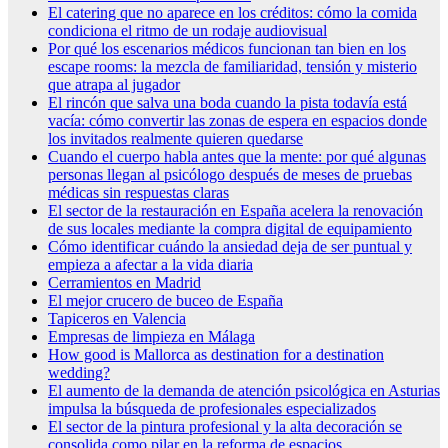
El catering que no aparece en los créditos: cómo la comida
condiciona el ritmo de un rodaje audiovisual
Por qué los escenarios médicos funcionan tan bien en los
escape rooms: la mezcla de familiaridad, tensión y misterio
que atrapa al jugador
El rincón que salva una boda cuando la pista todavía está
vacía: cómo convertir las zonas de espera en espacios donde
los invitados realmente quieren quedarse
Cuando el cuerpo habla antes que la mente: por qué algunas
personas llegan al psicólogo después de meses de pruebas
médicas sin respuestas claras
El sector de la restauración en España acelera la renovación
de sus locales mediante la compra digital de equipamiento
Cómo identificar cuándo la ansiedad deja de ser puntual y
empieza a afectar a la vida diaria
Cerramientos en Madrid
El mejor crucero de buceo de España
Tapiceros en Valencia
Empresas de limpieza en Málaga
How good is Mallorca as destination for a destination
wedding?
El aumento de la demanda de atención psicológica en Asturias
impulsa la búsqueda de profesionales especializados
El sector de la pintura profesional y la alta decoración se
consolida como pilar en la reforma de espacios