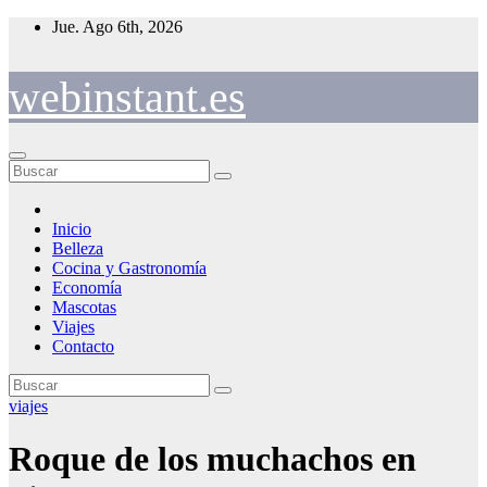
Saltar
Jue. Ago 6th, 2026
al
contenido
webinstant.es
Inicio
Belleza
Cocina y Gastronomía
Economía
Mascotas
Viajes
Contacto
viajes
Roque de los muchachos en