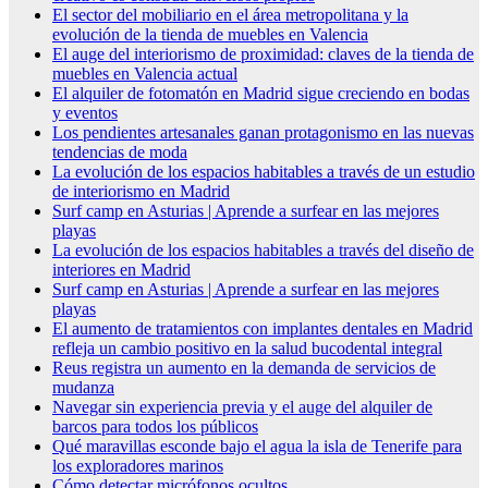
El sector del mobiliario en el área metropolitana y la
evolución de la tienda de muebles en Valencia
El auge del interiorismo de proximidad: claves de la tienda de
muebles en Valencia actual
El alquiler de fotomatón en Madrid sigue creciendo en bodas
y eventos
Los pendientes artesanales ganan protagonismo en las nuevas
tendencias de moda
La evolución de los espacios habitables a través de un estudio
de interiorismo en Madrid
Surf camp en Asturias | Aprende a surfear en las mejores
playas
La evolución de los espacios habitables a través del diseño de
interiores en Madrid
Surf camp en Asturias | Aprende a surfear en las mejores
playas
El aumento de tratamientos con implantes dentales en Madrid
refleja un cambio positivo en la salud bucodental integral
Reus registra un aumento en la demanda de servicios de
mudanza
Navegar sin experiencia previa y el auge del alquiler de
barcos para todos los públicos
Qué maravillas esconde bajo el agua la isla de Tenerife para
los exploradores marinos
Cómo detectar micrófonos ocultos