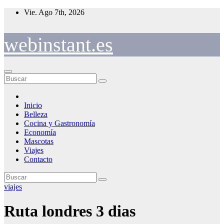
Saltar
Vie. Ago 7th, 2026
al
contenido
webinstant.es
Inicio
Belleza
Cocina y Gastronomía
Economía
Mascotas
Viajes
Contacto
viajes
Ruta londres 3 dias