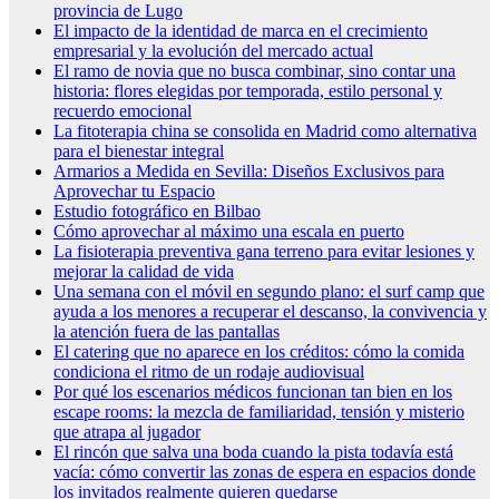
provincia de Lugo
El impacto de la identidad de marca en el crecimiento
empresarial y la evolución del mercado actual
El ramo de novia que no busca combinar, sino contar una
historia: flores elegidas por temporada, estilo personal y
recuerdo emocional
La fitoterapia china se consolida en Madrid como alternativa
para el bienestar integral
Armarios a Medida en Sevilla: Diseños Exclusivos para
Aprovechar tu Espacio
Estudio fotográfico en Bilbao
Cómo aprovechar al máximo una escala en puerto
La fisioterapia preventiva gana terreno para evitar lesiones y
mejorar la calidad de vida
Una semana con el móvil en segundo plano: el surf camp que
ayuda a los menores a recuperar el descanso, la convivencia y
la atención fuera de las pantallas
El catering que no aparece en los créditos: cómo la comida
condiciona el ritmo de un rodaje audiovisual
Por qué los escenarios médicos funcionan tan bien en los
escape rooms: la mezcla de familiaridad, tensión y misterio
que atrapa al jugador
El rincón que salva una boda cuando la pista todavía está
vacía: cómo convertir las zonas de espera en espacios donde
los invitados realmente quieren quedarse