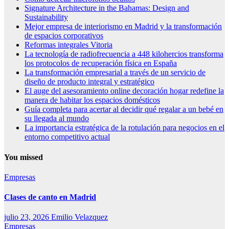
Signature Architecture in the Bahamas: Design and
Sustainability
Mejor empresa de interiorismo en Madrid y la transformación
de espacios corporativos
Reformas integrales Vitoria
La tecnología de radiofrecuencia a 448 kilohercios transforma
los protocolos de recuperación física en España
La transformación empresarial a través de un servicio de
diseño de producto integral y estratégico
El auge del asesoramiento online decoración hogar redefine la
manera de habitar los espacios domésticos
Guía completa para acertar al decidir qué regalar a un bebé en
su llegada al mundo
La importancia estratégica de la rotulación para negocios en el
entorno competitivo actual
You missed
Empresas
Clases de canto en Madrid
julio 23, 2026
Emilio Velazquez
Empresas