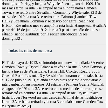
domingos a Purley, y luego a Whyteleafe en agosto de 1909. Un
mes más tarde, la ruta 3 se amplió hacia el norte hasta Camden
Town, y se retiró entre Streatham Common y Whyteleafe. El 3 de
marzo de 1910, la ruta 3 se retiró entre Brixton (Lambeth Town
Hall) y Streatham Common y se desvió por Effra Road hacia
Brixton. Ese mismo mes se amplió la ruta hasta Hampstead Heath. A
partir del 16 de junio de 1912, la ruta 3 pasó a ser sólo de lunes a
sábado, siendo sustituida por la recién introducida 59 los
domingos[2].
Todas las calas de menorca
El 11 de mayo de 1913, se introdujo una nueva ruta diaria 3A entre
Camden Town y Crystal Palace a través de la ruta 3 hasta Brixton, y
luego a través de Water Lane, Herne Hill, Croxted Road y South
Croxted Road. Las rutas 3 y 3A sólo funcionaron como tales hasta
el 17 de julio de 1913, cuando ambas rutas pasaron a ser diarias e
intercambiaron sus números. Al estallar la Primera Guerra Mundial,
en agosto de 1914, la 3A se retiró como medida de ahorro, pero se
restableció en octubre. La ruta 3 se amplió desde Crystal Palace
hasta Upper Norwood un mes después. Al final de las hostilidades,
la ruta 3A se había retirado y la ruta 3 circulaba entre Camden Town
y Crystal Palace[2].