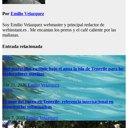
Por
Emilio Velazquez
Soy Emilio Velazquez webmaster y principal redactor de
webinstant.es . Me encantan los perros y el café caliente por las
mañanas.
Entrada relacionada
viajes
Qué maravillas esconde bajo el agua la isla de Tenerife para los
exploradores marinos
Abr 21, 2026
Emilio Velazquez
viajes
El auge del buceo en Tenerife: referencia internacional en
experiencias subacuáticas
Nov 7, 2025
Emilio Velazquez
viajes