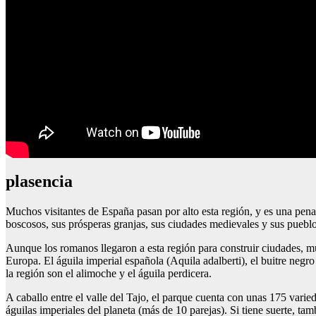
plasencia
Muchos visitantes de España pasan por alto esta región, y es una pena.
boscosos, sus prósperas granjas, sus ciudades medievales y sus puebl
Aunque los romanos llegaron a esta región para construir ciudades, mu
Europa. El águila imperial española (Aquila adalberti), el buitre ne
la región son el alimoche y el águila perdicera.
A caballo entre el valle del Tajo, el parque cuenta con unas 175 vari
águilas imperiales del planeta (más de 10 parejas). Si tiene suerte, tamb