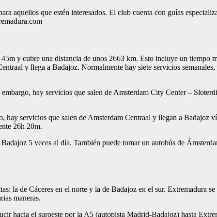
a aquellos que estén interesados. El club cuenta con guías especializa
tremadura.com
 45m y cubre una distancia de unos 2663 km. Esto incluye un tiempo m
ntraal y llega a Badajoz. Normalmente hay siete servicios semanales, a
bargo, hay servicios que salen de Amsterdam City Center – Sloterdijk y
, hay servicios que salen de Amsterdam Centraal y llegan a Badajoz v
mente 26h 20m.
 a Badajoz 5 veces al día. También puede tomar un autobús de Ámsterda
: la de Cáceres en el norte y la de Badajoz en el sur. Extremadura se
rias maneras.
ucir hacia el suroeste por la A5 (autopista Madrid-Badajoz) hasta Extre