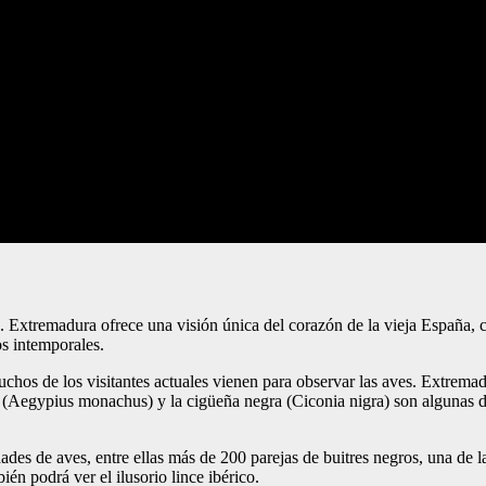
 Extremadura ofrece una visión única del corazón de la vieja España, co
os intemporales.
chos de los visitantes actuales vienen para observar las aves. Extremad
gro (Aegypius monachus) y la cigüeña negra (Ciconia nigra) son algunas
edades de aves, entre ellas más de 200 parejas de buitres negros, una d
ién podrá ver el ilusorio lince ibérico.