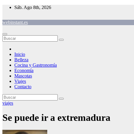
Saltar
Sáb. Ago 8th, 2026
al
contenido
webinstant.es
Inicio
Belleza
Cocina y Gastronomía
Economía
Mascotas
Viajes
Contacto
viajes
Se puede ir a extremadura