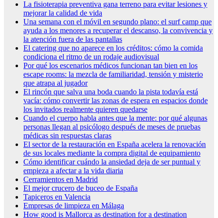
La fisioterapia preventiva gana terreno para evitar lesiones y
mejorar la calidad de vida
Una semana con el móvil en segundo plano: el surf camp que
ayuda a los menores a recuperar el descanso, la convivencia y
la atención fuera de las pantallas
El catering que no aparece en los créditos: cómo la comida
condiciona el ritmo de un rodaje audiovisual
Por qué los escenarios médicos funcionan tan bien en los
escape rooms: la mezcla de familiaridad, tensión y misterio
que atrapa al jugador
El rincón que salva una boda cuando la pista todavía está
vacía: cómo convertir las zonas de espera en espacios donde
los invitados realmente quieren quedarse
Cuando el cuerpo habla antes que la mente: por qué algunas
personas llegan al psicólogo después de meses de pruebas
médicas sin respuestas claras
El sector de la restauración en España acelera la renovación
de sus locales mediante la compra digital de equipamiento
Cómo identificar cuándo la ansiedad deja de ser puntual y
empieza a afectar a la vida diaria
Cerramientos en Madrid
El mejor crucero de buceo de España
Tapiceros en Valencia
Empresas de limpieza en Málaga
How good is Mallorca as destination for a destination