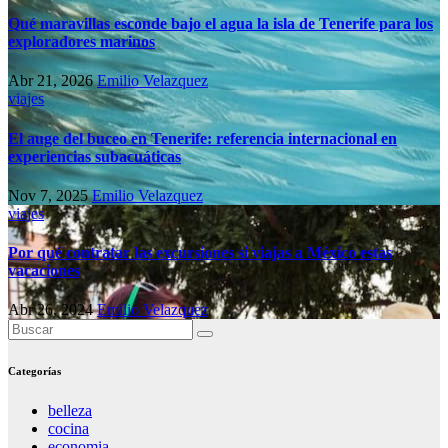
Qué maravillas esconde bajo el agua la isla de Tenerife para los
exploradores marinos
Abr 21, 2026
Emilio Velazquez
viajes
El auge del buceo en Tenerife: referencia internacional en
experiencias subacuáticas
Nov 7, 2025
Emilio Velazquez
viajes
Por qué contratar las excursiones si viajas a México estas
vacaciones
Abr 26, 2024
Emilio Velazquez
Categorías
belleza
cocina
economia