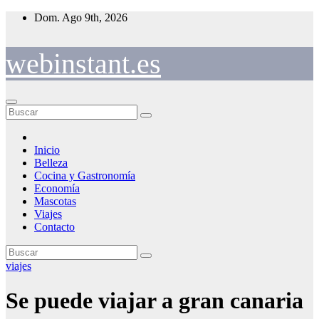
Saltar
Dom. Ago 9th, 2026
al
contenido
webinstant.es
Inicio
Belleza
Cocina y Gastronomía
Economía
Mascotas
Viajes
Contacto
viajes
Se puede viajar a gran canaria