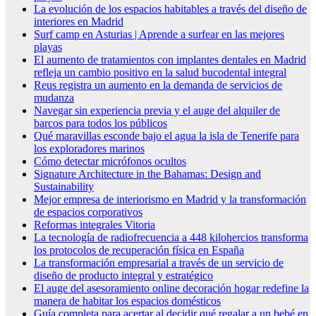
La evolución de los espacios habitables a través del diseño de
interiores en Madrid
Surf camp en Asturias | Aprende a surfear en las mejores
playas
El aumento de tratamientos con implantes dentales en Madrid
refleja un cambio positivo en la salud bucodental integral
Reus registra un aumento en la demanda de servicios de
mudanza
Navegar sin experiencia previa y el auge del alquiler de
barcos para todos los públicos
Qué maravillas esconde bajo el agua la isla de Tenerife para
los exploradores marinos
Cómo detectar micrófonos ocultos
Signature Architecture in the Bahamas: Design and
Sustainability
Mejor empresa de interiorismo en Madrid y la transformación
de espacios corporativos
Reformas integrales Vitoria
La tecnología de radiofrecuencia a 448 kilohercios transforma
los protocolos de recuperación física en España
La transformación empresarial a través de un servicio de
diseño de producto integral y estratégico
El auge del asesoramiento online decoración hogar redefine la
manera de habitar los espacios domésticos
Guía completa para acertar al decidir qué regalar a un bebé en