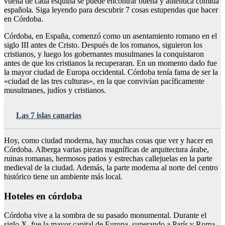
vuelta de cada esquina se puede encontrar buena y auténtica comida
española. Siga leyendo para descubrir 7 cosas estupendas que hacer
en Córdoba.
Córdoba, en España, comenzó como un asentamiento romano en el
siglo III antes de Cristo. Después de los romanos, siguieron los
cristianos, y luego los gobernantes musulmanes la conquistaron
antes de que los cristianos la recuperaran. En un momento dado fue
la mayor ciudad de Europa occidental. Córdoba tenía fama de ser la
«ciudad de las tres culturas», en la que convivían pacíficamente
musulmanes, judíos y cristianos.
Las 7 islas canarias
Hoy, como ciudad moderna, hay muchas cosas que ver y hacer en
Córdoba. Alberga varias piezas magníficas de arquitectura árabe,
ruinas romanas, hermosos patios y estrechas callejuelas en la parte
medieval de la ciudad. Además, la parte moderna al norte del centro
histórico tiene un ambiente más local.
Hoteles en córdoba
Córdoba vive a la sombra de su pasado monumental. Durante el
siglo X, fue la mayor capital de Europa, superando a París y Roma