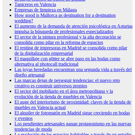
Tapiceros en Valencia
Empresas de limpieza en Málaga
How good is Mallorca as destination for a destination
wedding?
El aumento de la demanda de atención psicológica en Asturias
impulsa la búsqueda de profesionales especializados
El sector de la pintura profesional y la alta decoración se
consolida como pilar en la reforma de espacios
El renting de impresoras en Madrid se consolida como pilar
de la digitalización empresarial
El maquillaje con glitter se abre paso en las bodas como
alternativa al photocall tradicional
Las joyas heredadas encuentran una segunda vida a través del
diseño artesanal
Las marcas dejan de perseguir tendencias: el nuevo reto
creativo es construir universos propios
El sector del mobiliario en el área metropolitana y la
evolución de la tienda de muebles en Valencia
El auge del interiorismo de proximidad: claves de la tienda de
muebles en Valencia actual
El alquiler de fotomatón en Madrid sigue creciendo en bodas
y eventos
Los pendientes artesanales ganan protagonismo en las nuevas
tendencias de moda
La evolución de los espacios habitables a través de un estudio