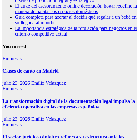
diseño de producto integral y estratégico
El auge del asesoramiento online decoración hogar redefine la
manera de habitar los espacios domésticos
Guía completa para acertar al decidir qué regalar a un bebé en
su llegada al mundo
La importancia estratégica de la rotulación para negocios en el
entorno competitivo actual
You missed
Empresas
Clases de canto en Madrid
julio 23, 2026
Emilio Velazquez
Empresas
La transformación digital de la documentación legal impulsa la
eficiencia operativa en las empresas españolas
julio 23, 2026
Emilio Velazquez
Empresas
El sector jurídico cántabro refuerza su estructura ante las