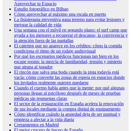
Aprovechar tu Espacio
Estudio fotográfico en Bilbao
Cómo aprovechar al máximo una escala en puerto
La fisioterapia preventiva gana terreno para evitar lesiones y
mejorar la calidad de vida
Una semana con el móvil en segundo plano: el surf camp que
ayuda a los menores a recuperar el descanso, la convivencia y
la atención fuera de las pantallas
El catering que no aparece en los créditos: cómo la comida
condiciona el ritmo de un rodaje audiovisual
Por qué los escenarios médicos funcionan tan bien en los
escape rooms: la mezcla de familiaridad, tensión y misterio
que atrapa al jugador
El rincón que salva una boda cuando la pista todavía está
vacía: cómo convertir las zonas de espera en espacios donde
los invitados realmente quieren quedarse
Cuando el cuerpo habla antes que la mente: por qué algunas
personas llegan al psicólogo después de meses de pruebas
médicas sin respuestas claras
El sector de la restauración en España acelera la renovación
de sus locales mediante la compra digital de equipamiento
Cómo identificar cuándo la ansiedad deja de ser puntual y
empieza a afectar a la vida diaria
Cerramientos en Madrid
El mejor crucero de buceo de España