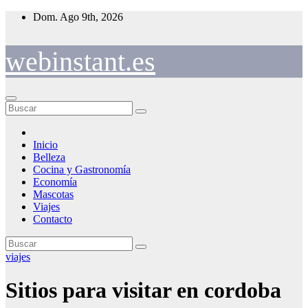
Saltar
Dom. Ago 9th, 2026
al
contenido
webinstant.es
Inicio
Belleza
Cocina y Gastronomía
Economía
Mascotas
Viajes
Contacto
viajes
Sitios para visitar en cordoba