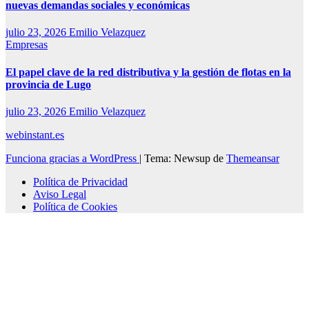
nuevas demandas sociales y económicas
julio 23, 2026
Emilio Velazquez
Empresas
El papel clave de la red distributiva y la gestión de flotas en la
provincia de Lugo
julio 23, 2026
Emilio Velazquez
webinstant.es
Funciona gracias a WordPress
|
Tema: Newsup de
Themeansar
Política de Privacidad
Aviso Legal
Política de Cookies