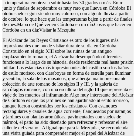
la temperatura empieza a subir hasta los 30 grados o más. Entre
junio y finales de septiembre es muy raro que llueva en Córdoba.El
otoño suele seguir siendo muy caluroso, con algo de lluvia a partir
de octubre, lo que hace que las temperaturas bajen a partir de finales
de mes.Mapa de Qué ver en Córdoba en un día:Cosas que hacer en
Córdoba en un día:Visitar la Mezquita
El Alcázar de los Reyes Cristianos es otro de los lugares más
impresionantes que puede visitar durante su día en Córdoba.
Construido en el siglo XIII sobre las ruinas de un antiguo
emplazamiento romano, el Alcázar ha desempeñado diferentes
funciones a lo largo de su historia, desde residencia real hasta prisión
militar. Las estancias más impresionantes del castillo son los baños
de estilo morisco, con claraboyas en forma de estrella para iluminar
y ventilar, la sala de los mosaicos, que alberga una impresionante
colección de arte romano de los siglos II y III, y la galería de
sarcófagos romanos, con una escultura del siglo III que representa el
viaje de los muertos al inframundo.Algo muy interesante del Alcázar
de Córdoba es que los jardines se han ajardinado al estilo morisco,
aunque fueron construidos por los cristianos. Con estanques
rectangulares y canales de agua corriente, flanqueados por naranjos
y jardines con plantas aromáticas, pavimentados con suelos de
mármol, el patio ha sido diseñado para refrescar y refrescar el aire
caliente del verano. Al igual que para la Mezquita, se recomienda
una visita guiada para comprender mejor el papel del Alcázar de