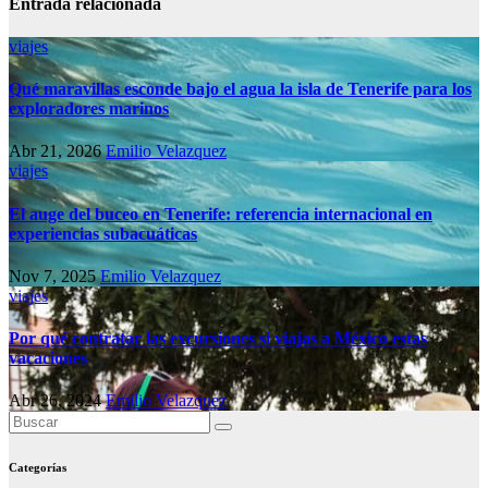
Entrada relacionada
viajes
Qué maravillas esconde bajo el agua la isla de Tenerife para los
exploradores marinos
Abr 21, 2026
Emilio Velazquez
viajes
El auge del buceo en Tenerife: referencia internacional en
experiencias subacuáticas
Nov 7, 2025
Emilio Velazquez
viajes
Por qué contratar las excursiones si viajas a México estas
vacaciones
Abr 26, 2024
Emilio Velazquez
Categorías