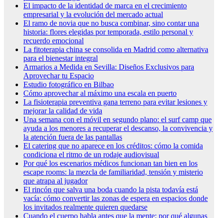
El impacto de la identidad de marca en el crecimiento
empresarial y la evolución del mercado actual
El ramo de novia que no busca combinar, sino contar una
historia: flores elegidas por temporada, estilo personal y
recuerdo emocional
La fitoterapia china se consolida en Madrid como alternativa
para el bienestar integral
Armarios a Medida en Sevilla: Diseños Exclusivos para
Aprovechar tu Espacio
Estudio fotográfico en Bilbao
Cómo aprovechar al máximo una escala en puerto
La fisioterapia preventiva gana terreno para evitar lesiones y
mejorar la calidad de vida
Una semana con el móvil en segundo plano: el surf camp que
ayuda a los menores a recuperar el descanso, la convivencia y
la atención fuera de las pantallas
El catering que no aparece en los créditos: cómo la comida
condiciona el ritmo de un rodaje audiovisual
Por qué los escenarios médicos funcionan tan bien en los
escape rooms: la mezcla de familiaridad, tensión y misterio
que atrapa al jugador
El rincón que salva una boda cuando la pista todavía está
vacía: cómo convertir las zonas de espera en espacios donde
los invitados realmente quieren quedarse
Cuando el cuerpo habla antes que la mente: por qué algunas