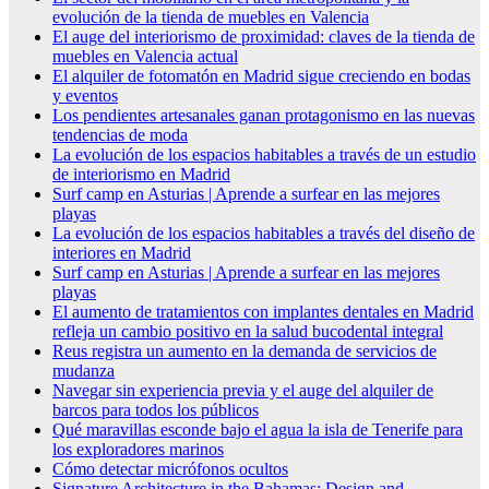
evolución de la tienda de muebles en Valencia
El auge del interiorismo de proximidad: claves de la tienda de
muebles en Valencia actual
El alquiler de fotomatón en Madrid sigue creciendo en bodas
y eventos
Los pendientes artesanales ganan protagonismo en las nuevas
tendencias de moda
La evolución de los espacios habitables a través de un estudio
de interiorismo en Madrid
Surf camp en Asturias | Aprende a surfear en las mejores
playas
La evolución de los espacios habitables a través del diseño de
interiores en Madrid
Surf camp en Asturias | Aprende a surfear en las mejores
playas
El aumento de tratamientos con implantes dentales en Madrid
refleja un cambio positivo en la salud bucodental integral
Reus registra un aumento en la demanda de servicios de
mudanza
Navegar sin experiencia previa y el auge del alquiler de
barcos para todos los públicos
Qué maravillas esconde bajo el agua la isla de Tenerife para
los exploradores marinos
Cómo detectar micrófonos ocultos
Signature Architecture in the Bahamas: Design and