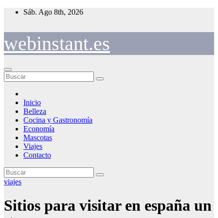
Saltar
Sáb. Ago 8th, 2026
al
contenido
webinstant.es
Inicio
Belleza
Cocina y Gastronomía
Economía
Mascotas
Viajes
Contacto
viajes
Sitios para visitar en españa un