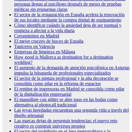
personas llegan al psicólogo después de meses de pruebas
médicas sin respuestas claras
El sector de la restauración en España acelera la renovación
de sus locales mediante la compra digital de equipamiento
Cómo identificar cuándo la ansiedad deja de ser puntual y
empieza a afectar a la vida diaria
Cerramientos en Madrid
El mejor crucero de buceo de España
Tapiceros en Valencia
Empresas de limpieza en Málaga
How good is Mallorca as destination for a destination
wedding?
El aumento de la demanda de atención psicológica en Asturias
impulsa la búsqueda de profesionales especializados
El sector de la pintura profesional y la alta decoración se
consolida como pilar en la reforma de espacios
El renting de impresoras en Madrid se consolida como pilar
de la digitalización empresarial
El maquillaje con glitter se abre paso en las bodas como
alternativa al photocall tradicional
Las joyas heredadas encuentran una segunda vida a través del
diseño artesanal
Las marcas dejan de perseguir tendencias: el nuevo reto
creativo es construir universos propios
El sector del mobiliario en el área metropolitana y la