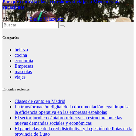
Por qué contratar las excursiones si viajas a México estas
vacaciones
Abr 26, 2024
Emilio Velazquez
Categorías
belleza
cocina
economia
Empresas
mascotas
viajes
Entradas recientes
Clases de canto en Madrid
La transformación digital de la documentación legal impulsa
la eficiencia operativa en las empresas españolas
El sector jurídico cántabro refuerza su estructura ante las
nuevas demandas sociales y económicas
El papel clave de la red distributiva y la gestión de flotas en la
provincia de Lugo