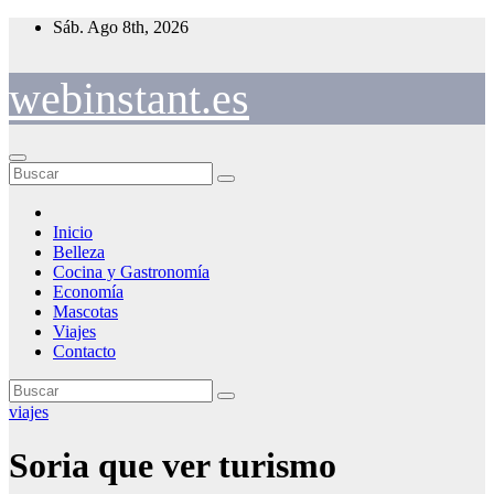
Saltar
Sáb. Ago 8th, 2026
al
contenido
webinstant.es
Inicio
Belleza
Cocina y Gastronomía
Economía
Mascotas
Viajes
Contacto
viajes
Soria que ver turismo