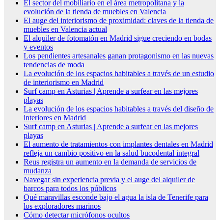
El sector del mobiliario en el área metropolitana y la
evolución de la tienda de muebles en Valencia
El auge del interiorismo de proximidad: claves de la tienda de
muebles en Valencia actual
El alquiler de fotomatón en Madrid sigue creciendo en bodas
y eventos
Los pendientes artesanales ganan protagonismo en las nuevas
tendencias de moda
La evolución de los espacios habitables a través de un estudio
de interiorismo en Madrid
Surf camp en Asturias | Aprende a surfear en las mejores
playas
La evolución de los espacios habitables a través del diseño de
interiores en Madrid
Surf camp en Asturias | Aprende a surfear en las mejores
playas
El aumento de tratamientos con implantes dentales en Madrid
refleja un cambio positivo en la salud bucodental integral
Reus registra un aumento en la demanda de servicios de
mudanza
Navegar sin experiencia previa y el auge del alquiler de
barcos para todos los públicos
Qué maravillas esconde bajo el agua la isla de Tenerife para
los exploradores marinos
Cómo detectar micrófonos ocultos