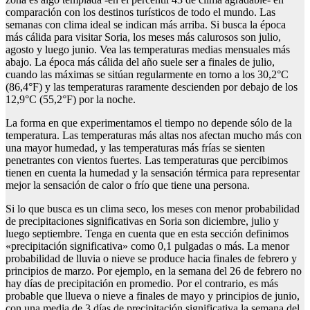
comparación con los destinos turísticos de todo el mundo. Las
semanas con clima ideal se indican más arriba. Si busca la época
más cálida para visitar Soria, los meses más calurosos son julio,
agosto y luego junio. Vea las temperaturas medias mensuales más
abajo. La época más cálida del año suele ser a finales de julio,
cuando las máximas se sitúan regularmente en torno a los 30,2°C
(86,4°F) y las temperaturas raramente descienden por debajo de los
12,9°C (55,2°F) por la noche.
La forma en que experimentamos el tiempo no depende sólo de la
temperatura. Las temperaturas más altas nos afectan mucho más con
una mayor humedad, y las temperaturas más frías se sienten
penetrantes con vientos fuertes. Las temperaturas que percibimos
tienen en cuenta la humedad y la sensación térmica para representar
mejor la sensación de calor o frío que tiene una persona.
Si lo que busca es un clima seco, los meses con menor probabilidad
de precipitaciones significativas en Soria son diciembre, julio y
luego septiembre. Tenga en cuenta que en esta sección definimos
«precipitación significativa» como 0,1 pulgadas o más. La menor
probabilidad de lluvia o nieve se produce hacia finales de febrero y
principios de marzo. Por ejemplo, en la semana del 26 de febrero no
hay días de precipitación en promedio. Por el contrario, es más
probable que llueva o nieve a finales de mayo y principios de junio,
con una media de 3 días de precipitación significativa la semana del