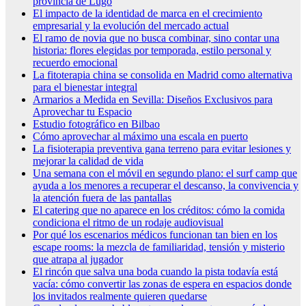
provincia de Lugo
El impacto de la identidad de marca en el crecimiento
empresarial y la evolución del mercado actual
El ramo de novia que no busca combinar, sino contar una
historia: flores elegidas por temporada, estilo personal y
recuerdo emocional
La fitoterapia china se consolida en Madrid como alternativa
para el bienestar integral
Armarios a Medida en Sevilla: Diseños Exclusivos para
Aprovechar tu Espacio
Estudio fotográfico en Bilbao
Cómo aprovechar al máximo una escala en puerto
La fisioterapia preventiva gana terreno para evitar lesiones y
mejorar la calidad de vida
Una semana con el móvil en segundo plano: el surf camp que
ayuda a los menores a recuperar el descanso, la convivencia y
la atención fuera de las pantallas
El catering que no aparece en los créditos: cómo la comida
condiciona el ritmo de un rodaje audiovisual
Por qué los escenarios médicos funcionan tan bien en los
escape rooms: la mezcla de familiaridad, tensión y misterio
que atrapa al jugador
El rincón que salva una boda cuando la pista todavía está
vacía: cómo convertir las zonas de espera en espacios donde
los invitados realmente quieren quedarse