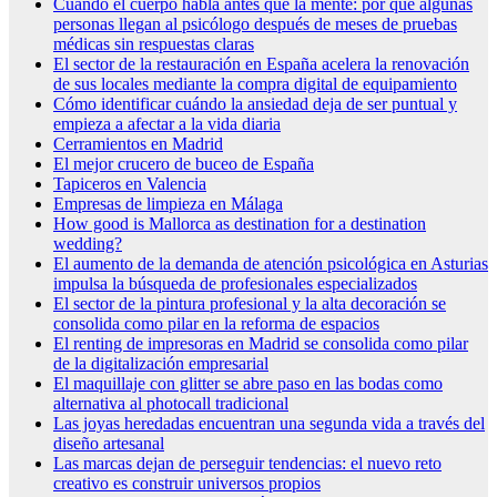
Cuando el cuerpo habla antes que la mente: por qué algunas
personas llegan al psicólogo después de meses de pruebas
médicas sin respuestas claras
El sector de la restauración en España acelera la renovación
de sus locales mediante la compra digital de equipamiento
Cómo identificar cuándo la ansiedad deja de ser puntual y
empieza a afectar a la vida diaria
Cerramientos en Madrid
El mejor crucero de buceo de España
Tapiceros en Valencia
Empresas de limpieza en Málaga
How good is Mallorca as destination for a destination
wedding?
El aumento de la demanda de atención psicológica en Asturias
impulsa la búsqueda de profesionales especializados
El sector de la pintura profesional y la alta decoración se
consolida como pilar en la reforma de espacios
El renting de impresoras en Madrid se consolida como pilar
de la digitalización empresarial
El maquillaje con glitter se abre paso en las bodas como
alternativa al photocall tradicional
Las joyas heredadas encuentran una segunda vida a través del
diseño artesanal
Las marcas dejan de perseguir tendencias: el nuevo reto
creativo es construir universos propios