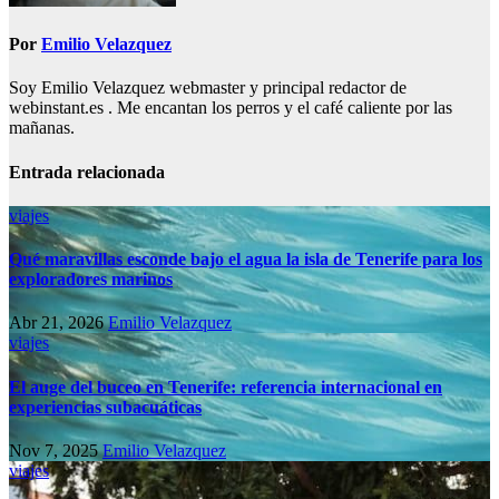
Por
Emilio Velazquez
Soy Emilio Velazquez webmaster y principal redactor de
webinstant.es . Me encantan los perros y el café caliente por las
mañanas.
Entrada relacionada
viajes
Qué maravillas esconde bajo el agua la isla de Tenerife para los
exploradores marinos
Abr 21, 2026
Emilio Velazquez
viajes
El auge del buceo en Tenerife: referencia internacional en
experiencias subacuáticas
Nov 7, 2025
Emilio Velazquez
viajes