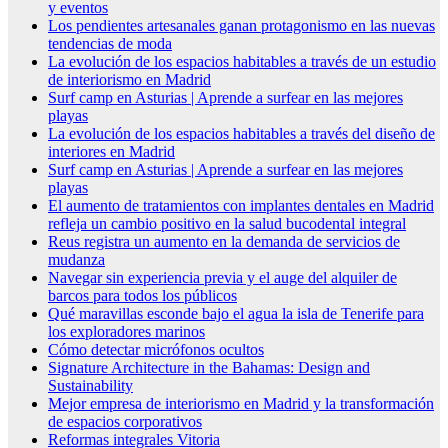
y eventos
Los pendientes artesanales ganan protagonismo en las nuevas
tendencias de moda
La evolución de los espacios habitables a través de un estudio
de interiorismo en Madrid
Surf camp en Asturias | Aprende a surfear en las mejores
playas
La evolución de los espacios habitables a través del diseño de
interiores en Madrid
Surf camp en Asturias | Aprende a surfear en las mejores
playas
El aumento de tratamientos con implantes dentales en Madrid
refleja un cambio positivo en la salud bucodental integral
Reus registra un aumento en la demanda de servicios de
mudanza
Navegar sin experiencia previa y el auge del alquiler de
barcos para todos los públicos
Qué maravillas esconde bajo el agua la isla de Tenerife para
los exploradores marinos
Cómo detectar micrófonos ocultos
Signature Architecture in the Bahamas: Design and
Sustainability
Mejor empresa de interiorismo en Madrid y la transformación
de espacios corporativos
Reformas integrales Vitoria