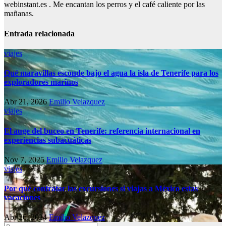
webinstant.es . Me encantan los perros y el café caliente por las
mañanas.
Entrada relacionada
viajes
Qué maravillas esconde bajo el agua la isla de Tenerife para los
exploradores marinos
Abr 21, 2026
Emilio Velazquez
viajes
El auge del buceo en Tenerife: referencia internacional en
experiencias subacuáticas
Nov 7, 2025
Emilio Velazquez
viajes
Por qué contratar las excursiones si viajas a México estas
vacaciones
Abr 26, 2024
Emilio Velazquez