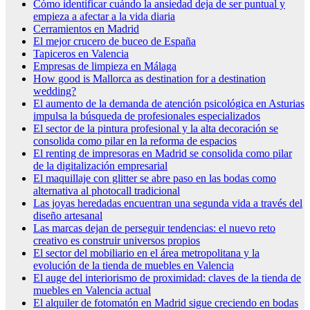
Cómo identificar cuándo la ansiedad deja de ser puntual y
empieza a afectar a la vida diaria
Cerramientos en Madrid
El mejor crucero de buceo de España
Tapiceros en Valencia
Empresas de limpieza en Málaga
How good is Mallorca as destination for a destination
wedding?
El aumento de la demanda de atención psicológica en Asturias
impulsa la búsqueda de profesionales especializados
El sector de la pintura profesional y la alta decoración se
consolida como pilar en la reforma de espacios
El renting de impresoras en Madrid se consolida como pilar
de la digitalización empresarial
El maquillaje con glitter se abre paso en las bodas como
alternativa al photocall tradicional
Las joyas heredadas encuentran una segunda vida a través del
diseño artesanal
Las marcas dejan de perseguir tendencias: el nuevo reto
creativo es construir universos propios
El sector del mobiliario en el área metropolitana y la
evolución de la tienda de muebles en Valencia
El auge del interiorismo de proximidad: claves de la tienda de
muebles en Valencia actual
El alquiler de fotomatón en Madrid sigue creciendo en bodas