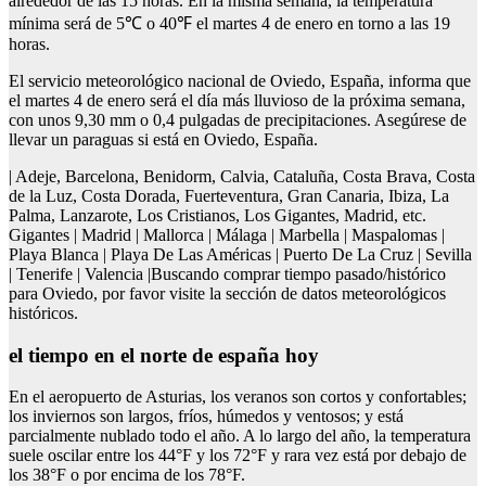
alrededor de las 15 horas. En la misma semana, la temperatura
mínima será de 5℃ o 40℉ el martes 4 de enero en torno a las 19
horas.
El servicio meteorológico nacional de Oviedo, España, informa que
el martes 4 de enero será el día más lluvioso de la próxima semana,
con unos 9,30 mm o 0,4 pulgadas de precipitaciones. Asegúrese de
llevar un paraguas si está en Oviedo, España.
| Adeje, Barcelona, Benidorm, Calvia, Cataluña, Costa Brava, Costa
de la Luz, Costa Dorada, Fuerteventura, Gran Canaria, Ibiza, La
Palma, Lanzarote, Los Cristianos, Los Gigantes, Madrid, etc.
Gigantes | Madrid | Mallorca | Málaga | Marbella | Maspalomas |
Playa Blanca | Playa De Las Américas | Puerto De La Cruz | Sevilla
| Tenerife | Valencia |Buscando comprar tiempo pasado/histórico
para Oviedo, por favor visite la sección de datos meteorológicos
históricos.
el tiempo en el norte de españa hoy
En el aeropuerto de Asturias, los veranos son cortos y confortables;
los inviernos son largos, fríos, húmedos y ventosos; y está
parcialmente nublado todo el año. A lo largo del año, la temperatura
suele oscilar entre los 44°F y los 72°F y rara vez está por debajo de
los 38°F o por encima de los 78°F.