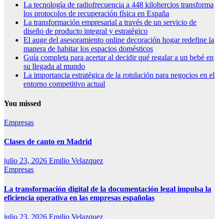
La tecnología de radiofrecuencia a 448 kilohercios transforma
los protocolos de recuperación física en España
La transformación empresarial a través de un servicio de
diseño de producto integral y estratégico
El auge del asesoramiento online decoración hogar redefine la
manera de habitar los espacios domésticos
Guía completa para acertar al decidir qué regalar a un bebé en
su llegada al mundo
La importancia estratégica de la rotulación para negocios en el
entorno competitivo actual
You missed
Empresas
Clases de canto en Madrid
julio 23, 2026
Emilio Velazquez
Empresas
La transformación digital de la documentación legal impulsa la
eficiencia operativa en las empresas españolas
julio 23, 2026
Emilio Velazquez