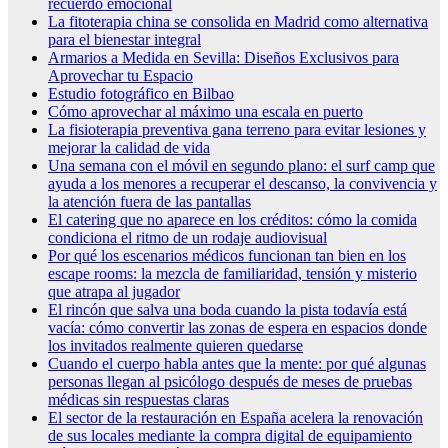
recuerdo emocional
La fitoterapia china se consolida en Madrid como alternativa
para el bienestar integral
Armarios a Medida en Sevilla: Diseños Exclusivos para
Aprovechar tu Espacio
Estudio fotográfico en Bilbao
Cómo aprovechar al máximo una escala en puerto
La fisioterapia preventiva gana terreno para evitar lesiones y
mejorar la calidad de vida
Una semana con el móvil en segundo plano: el surf camp que
ayuda a los menores a recuperar el descanso, la convivencia y
la atención fuera de las pantallas
El catering que no aparece en los créditos: cómo la comida
condiciona el ritmo de un rodaje audiovisual
Por qué los escenarios médicos funcionan tan bien en los
escape rooms: la mezcla de familiaridad, tensión y misterio
que atrapa al jugador
El rincón que salva una boda cuando la pista todavía está
vacía: cómo convertir las zonas de espera en espacios donde
los invitados realmente quieren quedarse
Cuando el cuerpo habla antes que la mente: por qué algunas
personas llegan al psicólogo después de meses de pruebas
médicas sin respuestas claras
El sector de la restauración en España acelera la renovación
de sus locales mediante la compra digital de equipamiento