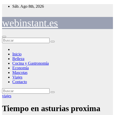
Saltar
Sáb. Ago 8th, 2026
al
contenido
webinstant.es
Inicio
Belleza
Cocina y Gastronomía
Economía
Mascotas
Viajes
Contacto
viajes
Tiempo en asturias proxima