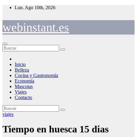
Saltar
Lun. Ago 10th, 2026
al
contenido
webinstant.es
Inicio
Belleza
Cocina y Gastronomía
Economía
Mascotas
Viajes
Contacto
viajes
Tiempo en huesca 15 dias