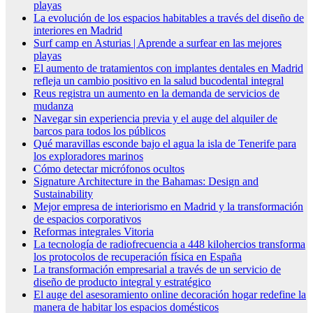
playas
La evolución de los espacios habitables a través del diseño de
interiores en Madrid
Surf camp en Asturias | Aprende a surfear en las mejores
playas
El aumento de tratamientos con implantes dentales en Madrid
refleja un cambio positivo en la salud bucodental integral
Reus registra un aumento en la demanda de servicios de
mudanza
Navegar sin experiencia previa y el auge del alquiler de
barcos para todos los públicos
Qué maravillas esconde bajo el agua la isla de Tenerife para
los exploradores marinos
Cómo detectar micrófonos ocultos
Signature Architecture in the Bahamas: Design and
Sustainability
Mejor empresa de interiorismo en Madrid y la transformación
de espacios corporativos
Reformas integrales Vitoria
La tecnología de radiofrecuencia a 448 kilohercios transforma
los protocolos de recuperación física en España
La transformación empresarial a través de un servicio de
diseño de producto integral y estratégico
El auge del asesoramiento online decoración hogar redefine la
manera de habitar los espacios domésticos