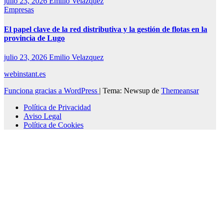
julio 23, 2026
Emilio Velazquez
Empresas
El papel clave de la red distributiva y la gestión de flotas en la
provincia de Lugo
julio 23, 2026
Emilio Velazquez
webinstant.es
Funciona gracias a WordPress
|
Tema: Newsup de
Themeansar
Política de Privacidad
Aviso Legal
Política de Cookies