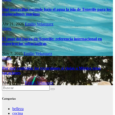
Qué maravillas esconde bajo el agua la isla de Tenerife para los
exploradores marinos
Abr 21, 2026
Emilio Velazquez
viajes
El auge del buceo en Tenerife: referencia internacional en
experiencias subacuáticas
Nov 7, 2025
Emilio Velazquez
viajes
Por qué contratar las excursiones si viajas a México estas
vacaciones
Abr 26, 2024
Emilio Velazquez
Categorías
belleza
cocina