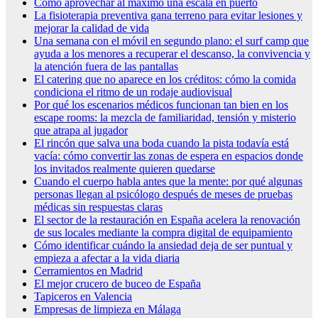
Cómo aprovechar al máximo una escala en puerto
La fisioterapia preventiva gana terreno para evitar lesiones y
mejorar la calidad de vida
Una semana con el móvil en segundo plano: el surf camp que
ayuda a los menores a recuperar el descanso, la convivencia y
la atención fuera de las pantallas
El catering que no aparece en los créditos: cómo la comida
condiciona el ritmo de un rodaje audiovisual
Por qué los escenarios médicos funcionan tan bien en los
escape rooms: la mezcla de familiaridad, tensión y misterio
que atrapa al jugador
El rincón que salva una boda cuando la pista todavía está
vacía: cómo convertir las zonas de espera en espacios donde
los invitados realmente quieren quedarse
Cuando el cuerpo habla antes que la mente: por qué algunas
personas llegan al psicólogo después de meses de pruebas
médicas sin respuestas claras
El sector de la restauración en España acelera la renovación
de sus locales mediante la compra digital de equipamiento
Cómo identificar cuándo la ansiedad deja de ser puntual y
empieza a afectar a la vida diaria
Cerramientos en Madrid
El mejor crucero de buceo de España
Tapiceros en Valencia
Empresas de limpieza en Málaga