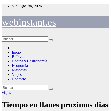
Saltar
Vie. Ago 7th, 2026
al
contenido
webinstant.es
Inicio
Belleza
Cocina y Gastronomía
Economía
Mascotas
Viajes
Contacto
viajes
Tiempo en llanes proximos dias