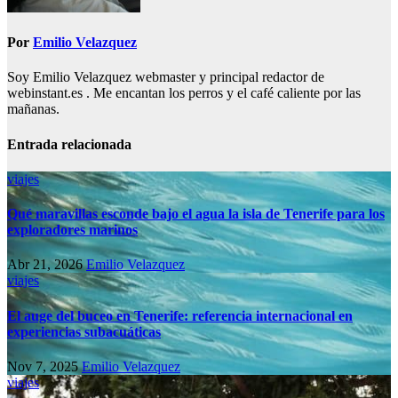
Por
Emilio Velazquez
Soy Emilio Velazquez webmaster y principal redactor de
webinstant.es . Me encantan los perros y el café caliente por las
mañanas.
Entrada relacionada
viajes
Qué maravillas esconde bajo el agua la isla de Tenerife para los
exploradores marinos
Abr 21, 2026
Emilio Velazquez
viajes
El auge del buceo en Tenerife: referencia internacional en
experiencias subacuáticas
Nov 7, 2025
Emilio Velazquez
viajes