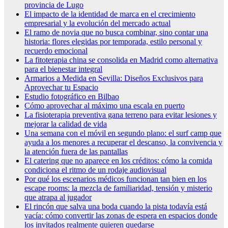
provincia de Lugo
El impacto de la identidad de marca en el crecimiento
empresarial y la evolución del mercado actual
El ramo de novia que no busca combinar, sino contar una
historia: flores elegidas por temporada, estilo personal y
recuerdo emocional
La fitoterapia china se consolida en Madrid como alternativa
para el bienestar integral
Armarios a Medida en Sevilla: Diseños Exclusivos para
Aprovechar tu Espacio
Estudio fotográfico en Bilbao
Cómo aprovechar al máximo una escala en puerto
La fisioterapia preventiva gana terreno para evitar lesiones y
mejorar la calidad de vida
Una semana con el móvil en segundo plano: el surf camp que
ayuda a los menores a recuperar el descanso, la convivencia y
la atención fuera de las pantallas
El catering que no aparece en los créditos: cómo la comida
condiciona el ritmo de un rodaje audiovisual
Por qué los escenarios médicos funcionan tan bien en los
escape rooms: la mezcla de familiaridad, tensión y misterio
que atrapa al jugador
El rincón que salva una boda cuando la pista todavía está
vacía: cómo convertir las zonas de espera en espacios donde
los invitados realmente quieren quedarse