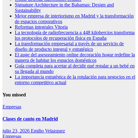
Signature Architecture in the Bahamas: Design and
Sustainability
Mejor empresa de interiorismo en Madrid y la transformación
de espacios corporativos
Reformas integrales Vitoria
La tecnología de radiofrecuencia a 448 kilohercios transforma
los protocolos de recuperación física en España
La transformación empresarial a través de un servicio de
diseño de producto integral y estratégico
El auge del asesoramiento online decoración hogar redefine la
manera de habitar los espacios domésticos
Guía completa para acertar al decidir qué regalar a un bebé en
su llegada al mundo
La importancia estratégica de la rotulación para negocios en el
entorno competitivo actual
You missed
Empresas
Clases de canto en Madrid
julio 23, 2026
Emilio Velazquez
Empresas