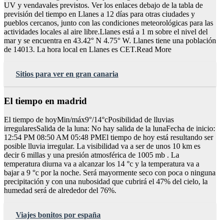
UV y vendavales previstos. Ver los enlaces debajo de la tabla de
previsión del tiempo en Llanes a 12 días para otras ciudades y
pueblos cercanos, junto con las condiciones meteorológicas para las
actividades locales al aire libre.Llanes está a 1 m sobre el nivel del
mar y se encuentra en 43.42° N 4.75° W. Llanes tiene una población
de 14013. La hora local en Llanes es CET.Read More
Sitios para ver en gran canaria
El tiempo en madrid
El tiempo de hoyMin/máx9°/14°cPosibilidad de lluvias
irregularesSalida de la luna: No hay salida de la lunaFecha de inicio:
12:54 PM 08:50 AM 05:48 PMEl tiempo de hoy está resultando ser
posible lluvia irregular. La visibilidad va a ser de unos 10 km es
decir 6 millas y una presión atmosférica de 1005 mb . La
temperatura diurna va a alcanzar los 14 °c y la temperatura va a
bajar a 9 °c por la noche. Será mayormente seco con poca o ninguna
precipitación y con una nubosidad que cubrirá el 47% del cielo, la
humedad será de alrededor del 76%.
Viajes bonitos por españa