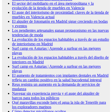
El sector del mobiliario en el área metropolitana y la
evolución de la tienda de muebles en Valencia
El auge del interiorismo de proximidad: claves de la tienda de
muebles en Valencia actual
El alquiler de fotomatón en Madrid sigue creciendo en bodas
y eventos
Los pendientes artesanales ganan protagonismo en las nuevas
tendencias de moda
La evolución de los espacios habitables a través de un estudio
de interiorismo en Madrid
Surf camp en Asturias | Aprende a surfear en las mejores
playas
La evolución de los espacios habitables a través del diseño de
interiores en Madrid
Surf camp en Asturias | Aprende a surfear en las mejores
playas
El aumento de tratamientos con implantes dentales en Madrid
refleja un cambio positivo en la salud bucodental integral
Reus registra un aumento en la demanda de servicios de
mudanza
Navegar sin experiencia previa y el auge del alquiler de
barcos para todos los públicos
Qué maravillas esconde bajo el agua la isla de Tenerife para
los exploradores marinos
Cómo detectar micrófonos ocultos